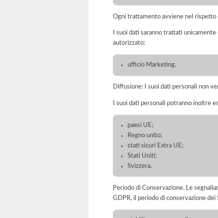
Ogni trattamento avviene nel rispetto d
I suoi dati saranno trattati unicamente
autorizzato:
ufficio Marketing.
Diffusione: I suoi dati personali non ve
I suoi dati personali potranno inoltre es
paesi UE;
Regno unito;
stati sicuri Extra UE;
Stati Uniti;
Svizzera.
Periodo di Conservazione. Le segnaliamo c
GDPR, il periodo di conservazione dei S