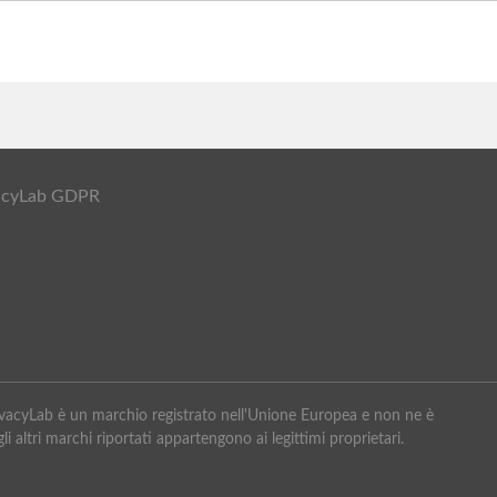
ivacyLab GDPR
PrivacyLab è un marchio registrato nell'Unione Europea e non ne è
li altri marchi riportati appartengono ai legittimi proprietari.