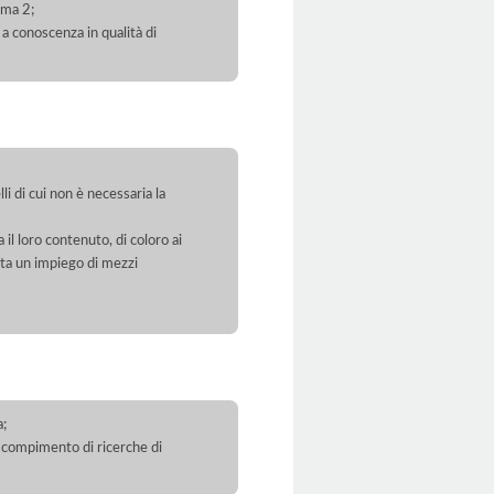
mma 2;
 a conoscenza in qualità di
li di cui non è necessaria la
 il loro contenuto, di coloro ai
orta un impiego di mezzi
a;
 il compimento di ricerche di