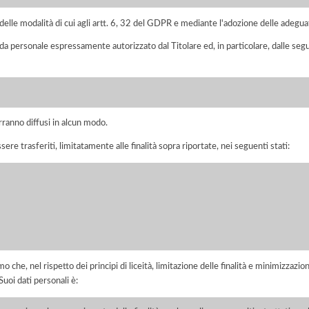
elle modalità di cui agli artt. 6, 32 del GDPR e mediante l'adozione delle adegua
 da personale espressamente autorizzato dal Titolare ed, in particolare, dalle seg
rranno diffusi in alcun modo.
sere trasferiti, limitatamente alle finalità sopra riportate, nei seguenti stati:
he, nel rispetto dei principi di liceità, limitazione delle finalità e minimizzazione 
uoi dati personali è: