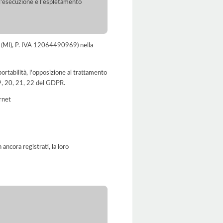
r l'esecuzione e l'espletamento
lano (MI), P. IVA 12064490969) nella
a portabilità, l'opposizione al trattamento
 19, 20, 21, 22 del GDPR.
ernet
ancora registrati, la loro