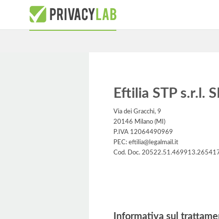
Eftilia STP s.r.l. 
Via dei Gracchi, 9
20146 Milano (MI)
P.IVA 12064490969
PEC: eftilia@legalmail.it
Cod. Doc. 20522.51.469913.26541
Informativa
Informativa sul trattame