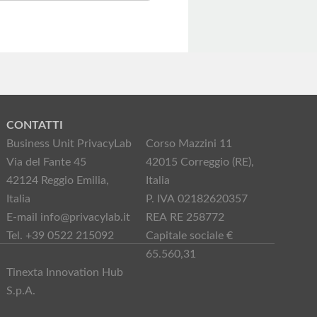
CONTATTI
Business Unit PrivacyLab
Corso Mazzini 11
Via del Fante 45
42015 Correggio (RE),
42124 Reggio Emilia,
Italia
Italia
P. IVA 02182620357
E-mail info@privacylab.it
REA RE 258772
Tel. +39 0522 215092
Capitale sociale €
65.560,31
Tinexta Innovation Hub
S.p.A.