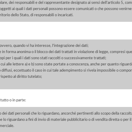
itolare, dei responsabili e del rappresentante designato ai sensi dell'articolo 5, co
soggetti ai quali i dati personali possono essere comunicati o che possono venirne
orio dello Stato, di responsabili o incaricati.
 ovvero, quando vi ha interesse, l'integrazione dei dati;
 in forma anonima o il blocco dei dati trattati in violazione di legge, compresi quel
pi per i quali i dati sono stati raccolti o successivamente trattati;
 cui alle lettere a) e b) sono state portate a conoscenza, anche per quanto riguarda
 o diffusi, eccettuato il caso in cui tale adempimento si rivela impossibile o comp
petto al diritto tutelato;
 tutto o in parte:
o dei dati personali che lo riguardano, ancorché pertinenti allo scopo della raccolt
e lo riguardano a fini di invio di materiale pubblicitario o di vendita diretta o per
merciale.