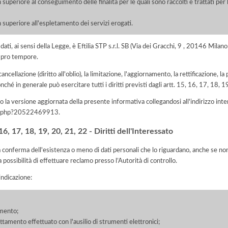
 superiore al conseguimento delle finalità per le quali sono raccolti e trattati pe
 superiore all'espletamento dei servizi erogati.
i dati, ai sensi della Legge, è Eftilia STP s.r.l. SB (Via dei Gracchi, 9 , 20146 Mi
 pro tempore.
 cancellazione (diritto all'oblio), la limitazione, l'aggiornamento, la rettificazione, l
nché in generale può esercitare tutti i diritti previsti dagli artt. 15, 16, 17, 18,
 la versione aggiornata della presente informativa collegandosi all'indirizzo int
iva.php?20522469913
.
, 17, 18, 19, 20, 21, 22 - Diritti dell'Interessato
la conferma dell'esistenza o meno di dati personali che lo riguardano, anche se non 
a possibilità di effettuare reclamo presso l’Autorità di controllo.
'indicazione:
amento;
rattamento effettuato con l'ausilio di strumenti elettronici;