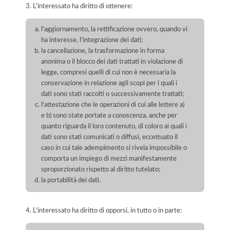
3. L'interessato ha diritto di ottenere:
l'aggiornamento, la rettificazione ovvero, quando vi
ha interesse, l'integrazione dei dati;
la cancellazione, la trasformazione in forma
anonima o il blocco dei dati trattati in violazione di
legge, compresi quelli di cui non è necessaria la
conservazione in relazione agli scopi per i quali i
dati sono stati raccolti o successivamente trattati;
l'attestazione che le operazioni di cui alle lettere a)
e b) sono state portate a conoscenza, anche per
quanto riguarda il loro contenuto, di coloro ai quali i
dati sono stati comunicati o diffusi, eccettuato il
caso in cui tale adempimento si rivela impossibile o
comporta un impiego di mezzi manifestamente
sproporzionato rispetto al diritto tutelato;
la portabilità dei dati.
4. L'interessato ha diritto di opporsi, in tutto o in parte: