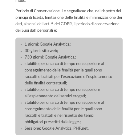
modo.
Periodo di Conservazione. Le segnaliamo che, nel rispetto dei
principi di liceità, limitazione delle finalità e minimizzazione dei
dati, ai sensi dell’art. 5 del GDPR, il periodo di conservazione
dei Suoi dati personali è:
1 giorni: Google Analytics,;
30 giorni: sito web;
730 giorni: Google Analytics,;
stabilito per un arco di tempo non superiore al
conseguimento delle finalità per le quali sono
raccolti e trattati per l'esecuzione e l'espletamento
delle finalità contrattuali;
stabilito per un arco di tempo non superiore
all'espletamento dei servizi erogati;
stabilito per un arco di tempo non superiore al
conseguimento delle finalità per le quali sono
raccolti e trattati e nel rispetto dei tempi
obbligatori prescritti dalla legge.;
Sessione: Google Analytics, PHP.net.