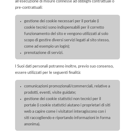
all’esecuzione di misure connesse ad obblighi contrattuali o
pre-contrattuali:
gestione dei cookie necessari per il portale (i
cookie tecnici sono indispensabili per il corretto
funzionamento del sito e vengono utilizzati al solo
scopo di gestire diversi servizi legati al sito stesso,
come ad esempio un login);
prenotazione di servizi.
I Suoi dati personali potranno inoltre, previo suo consenso,
essere utilizzati per le seguenti finalità:
comunicazioni promozionali/commerciali, relative a
prodotti, eventi, visite guidate;
gestione dei cookie statistici non tecnici per il
portale (i cookie statistici aiutano i proprietari di siti
web a capire come i visitatori interagiscono con i
siti raccogliendo e riportando informazioni in forma
anonima).