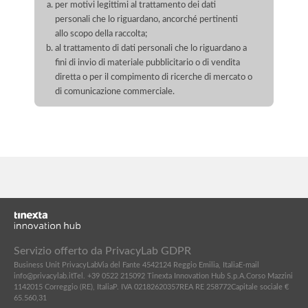
per motivi legittimi al trattamento dei dati
personali che lo riguardano, ancorché pertinenti
allo scopo della raccolta;
al trattamento di dati personali che lo riguardano a
fini di invio di materiale pubblicitario o di vendita
diretta o per il compimento di ricerche di mercato o
di comunicazione commerciale.
Servizio offerto da PrivacyLab GDPR
Business Unit PrivacyLab
Via del Fante 45
42124 Reggio Emilia, Italia
E-mail
info@privacylab.it
Tel. +39 0522 215092
Tinexta Innovation Hub S.p.A.
Corso Mazzini
11
42015 Correggio (RE), Italia
P. IVA 02182620357
REA RE 258772
Capitale sociale €
65.560,31