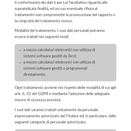
Il conferimento dei dati è per Lei facoltativo riguardo alle
sopraindicate finalità, ed un suo eventuale rifiuto al
trattamento non compromette la prosecuzione del rapporto o
la congruità del trattamento stesso.
Modalità del trattamento. I suoi dati personali potranno
essere trattati nei seguenti modi:
a mezzo calcolatori elettronici con utilizzo di
sistemi software gestiti da Terzi;
a mezzo calcolatori elettronici con utilizzo di
sistemi software gestiti o programmati
direttamente.
Ogni trattamento avviene nel rispetto delle modalità di cui agli
artt. 6, 32 del GDPR e mediante l'adozione delle adeguate
misure di sicurezza previste.
I suoi dati saranno trattati unicamente da personale
espressamente autorizzato dal Titolare ed, in particolare, dalle
seguenti categorie di personale autorizzato: