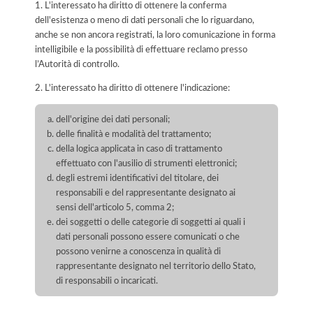
1. L'interessato ha diritto di ottenere la conferma
dell'esistenza o meno di dati personali che lo riguardano,
anche se non ancora registrati, la loro comunicazione in forma
intelligibile e la possibilità di effettuare reclamo presso
l’Autorità di controllo.
2. L'interessato ha diritto di ottenere l'indicazione:
dell'origine dei dati personali;
delle finalità e modalità del trattamento;
della logica applicata in caso di trattamento
effettuato con l'ausilio di strumenti elettronici;
degli estremi identificativi del titolare, dei
responsabili e del rappresentante designato ai
sensi dell'articolo 5, comma 2;
dei soggetti o delle categorie di soggetti ai quali i
dati personali possono essere comunicati o che
possono venirne a conoscenza in qualità di
rappresentante designato nel territorio dello Stato,
di responsabili o incaricati.