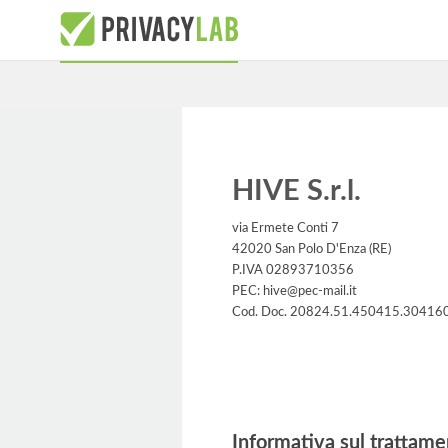
HIVE S.r.l.
via Ermete Conti 7
42020 San Polo D'Enza (RE)
P.IVA 02893710356
PEC: hive@pec-mail.it
Cod. Doc. 20824.51.450415.30416
Informativa
Informativa sul trattame