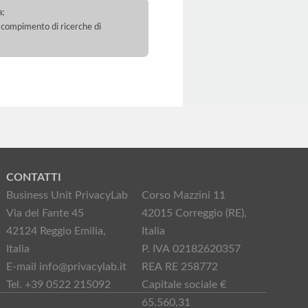
a;
 il compimento di ricerche di
CONTATTI
Business Unit PrivacyLab
Corso Mazzini 11
Via del Fante 45
42015 Correggio (RE),
42124 Reggio Emilia,
Italia
Italia
P. IVA 02182620357
E-mail info@privacylab.it
REA RE 258772
Tel. +39 0522 215092
Capitale sociale €
65.560,31