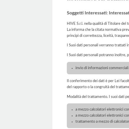
Soggetti Interessati: Interessat
HIVE S.r.l. nella qualità di Titolare de
La informa che la citata normativa prev
principi di correttezza, liceità, traspare
I Suoi dati personali verranno trattati i
I Suoi dati personali potranno inoltre, 
invio di informazioni commerciali
Il conferimento dei dati è per Lei faco
del rapporto o la congruità del trattam
Modalità del trattamento. I suoi dati p
a mezzo calcolatori elettronici con
a mezzo calcolatori elettronici c
trattamento a mezzo di calcolatori