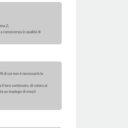
mma 2;
 a conoscenza in qualità di
li di cui non è necessaria la
 il loro contenuto, di coloro ai
orta un impiego di mezzi