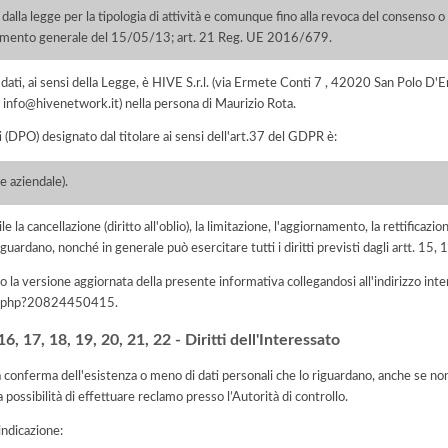
 dalla legge per la tipologia di attività e comunque fino alla revoca del consenso o fi
dimento generale del 15/05/13; art. 21 Reg. UE 2016/679.
ei dati, ai sensi della Legge, è HIVE S.r.l. (via Ermete Conti 7 , 42020 San Polo
il info@hivenetwork.it) nella persona di Maurizio Rota.
i (DPO) designato dal titolare ai sensi dell'art.37 del GDPR è:
de aziendale).
e la cancellazione (diritto all'oblio), la limitazione, l'aggiornamento, la rettificazion
guardano, nonché in generale può esercitare tutti i diritti previsti dagli artt. 15
 la versione aggiornata della presente informativa collegandosi all'indirizzo int
iva.php?20824450415
.
, 17, 18, 19, 20, 21, 22 - Diritti dell'Interessato
la conferma dell'esistenza o meno di dati personali che lo riguardano, anche se non 
a possibilità di effettuare reclamo presso l’Autorità di controllo.
'indicazione: