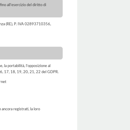
no all’esercizio del diritto di
 D'Enza (RE), P. IVA 02893710356,
e, la portabilità, l'opposizione al
, 16, 17, 18, 19, 20, 21, 22 del GDPR.
ernet
ancora registrati, la loro