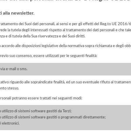
i alla newsletter.
l trattamento dei Suoi dati personali, ai sensi e per gli effetti del Reg.to UE 201
ede la tutela degli interessati rispetto al trattamento dei dati personali e che ta
nza e di tutela della Sua riservatezza e dei Suoi diritti.
n accordo alle disposizioni legislative della normativa sopra richiamata e degli obbli
previo suo consenso, essere utilizzati per le seguenti finalità:
 via e-mail o sms.
ltativo riguardo alle sopraindicate finalità, ed un suo eventuale rifiuto al tratt
ento stesso.
ersonali potranno essere trattati nei seguenti modi:
 utilizzo di sistemi software gestiti da Terzi;
on utilizzo di sistemi software gestiti o programmati direttamente;
 elettronici.