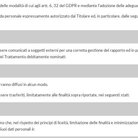
elle modalità di cui agli artt. 6, 32 del GDPR e mediante l'adozione delle adegua
 da personale espressamente autorizzato dal Titolare ed, in particolare, dalle seg
ere comunicati a soggetti esterni per una corretta gestione del rapporto ed in pa
i del Trattamento debitamente nominati:
rranno diffusi in alcun modo.
sere trasferiti, limitatamente alle finalità sopra riportate, nei seguenti stati:
he, nel rispetto dei principi di liceità, limitazione delle finalità e minimizzazione 
uoi dati personali è: