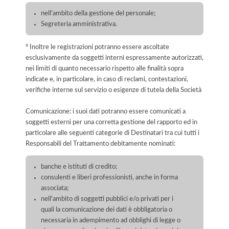
nell'ambito della gestione del personale;
Segreteria amministrativa.
° Inoltre le registrazioni potranno essere ascoltate
esclusivamente da soggetti interni espressamente autorizzati,
nei limiti di quanto necessario rispetto alle finalità sopra
indicate e, in particolare, in caso di reclami, contestazioni,
verifiche interne sul servizio o esigenze di tutela della Società
Comunicazione: i suoi dati potranno essere comunicati a
soggetti esterni per una corretta gestione del rapporto ed in
particolare alle seguenti categorie di Destinatari tra cui tutti i
Responsabili del Trattamento debitamente nominati:
banche e istituti di credito;
consulenti e liberi professionisti, anche in forma
associata;
nell'ambito di soggetti pubblici e/o privati per i
quali la comunicazione dei dati è obbligatoria o
necessaria in adempimento ad obblighi di legge o