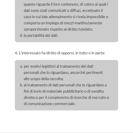
quanto riguarda il loro contenuto, di coloro ai quali i
dati sono stati comunicati o diffusi, eccettuato il
caso in cui tale adempimento si rivela impossibile o
comporta un impiego di mezzi manifestamente
sproporzionato rispetto al diritto tutelato;
la portabilità dei dati.
4. L'interessato ha diritto di opporsi, in tutto o in parte:
per motivi legittimi al trattamento dei dati
personali che lo riguardano, ancorché pertinenti
allo scopo della raccolta;
al trattamento di dati personali che lo riguardano a
fini di invio di materiale pubblicitario o di vendita
diretta o per il compimento di ricerche di mercato o
di comunicazione commerciale.