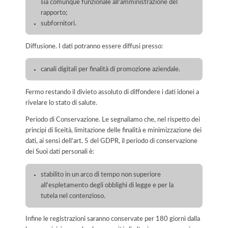
sia comunque funzionale all'amministrazione del
rapporto;
subfornitori.
Diffusione. I dati potranno essere diffusi presso:
canali digitali per finalità di promozione aziendale.
Fermo restando il divieto assoluto di diffondere i dati idonei a
rivelare lo stato di salute.
Periodo di Conservazione. Le segnaliamo che, nel rispetto dei
principi di liceità, limitazione delle finalità e minimizzazione dei
dati, ai sensi dell’art. 5 del GDPR, il periodo di conservazione
dei Suoi dati personali è:
stabilito in un arco di tempo non superiore
all'espletamento degli obblighi di legge e per la
tutela nel contenzioso.
Infine le registrazioni saranno conservate per 180 giorni dalla