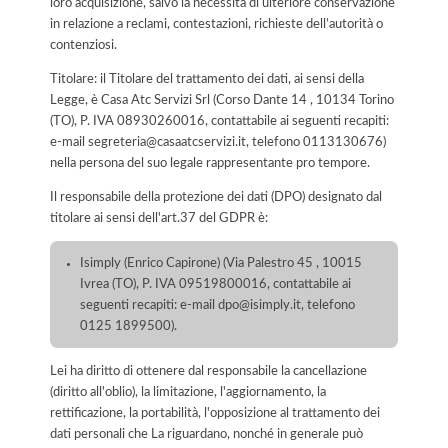
loro acquisizione, salvo la necessità di ulteriore conservazione
in relazione a reclami, contestazioni, richieste dell’autorità o
contenziosi.
Titolare: il Titolare del trattamento dei dati, ai sensi della
Legge, è Casa Atc Servizi Srl (Corso Dante 14 , 10134 Torino
(TO), P. IVA 08930260016, contattabile ai seguenti recapiti:
e-mail segreteria@casaatcservizi.it, telefono 0113130676)
nella persona del suo legale rappresentante pro tempore.
Il responsabile della protezione dei dati (DPO) designato dal
titolare ai sensi dell'art.37 del GDPR è:
Isimply (Enrico Capirone) (Via Palestro 45 , 10015
Ivrea (TO), P. IVA 09519800016, contattabile ai
seguenti recapiti: e-mail dpo@isimply.it, telefono
0125 1899500).
Lei ha diritto di ottenere dal responsabile la cancellazione
(diritto all'oblio), la limitazione, l'aggiornamento, la
rettificazione, la portabilità, l'opposizione al trattamento dei
dati personali che La riguardano, nonché in generale può