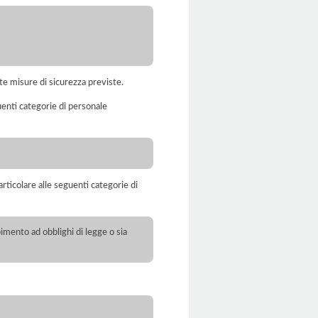
te misure di sicurezza previste.
uenti categorie di personale
rticolare alle seguenti categorie di
pimento ad obblighi di legge o sia