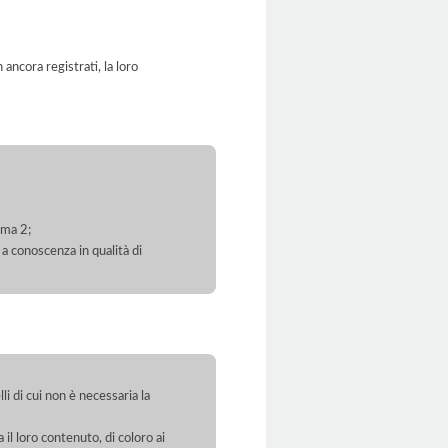
ancora registrati, la loro
mma 2;
 a conoscenza in qualità di
li di cui non è necessaria la
 il loro contenuto, di coloro ai