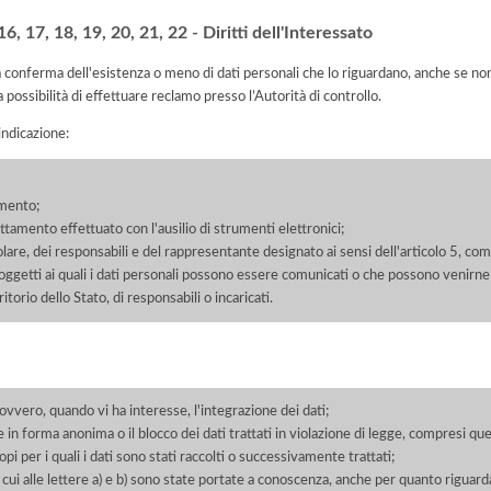
, 17, 18, 19, 20, 21, 22 - Diritti dell'Interessato
la conferma dell'esistenza o meno di dati personali che lo riguardano, anche se non 
a possibilità di effettuare reclamo presso l’Autorità di controllo.
'indicazione:
amento;
rattamento effettuato con l'ausilio di strumenti elettronici;
itolare, dei responsabili e del rappresentante designato ai sensi dell'articolo 5, co
soggetti ai quali i dati personali possono essere comunicati o che possono venirne
orio dello Stato, di responsabili o incaricati.
 ovvero, quando vi ha interesse, l'integrazione dei dati;
 in forma anonima o il blocco dei dati trattati in violazione di legge, compresi quel
pi per i quali i dati sono stati raccolti o successivamente trattati;
 cui alle lettere a) e b) sono state portate a conoscenza, anche per quanto riguarda