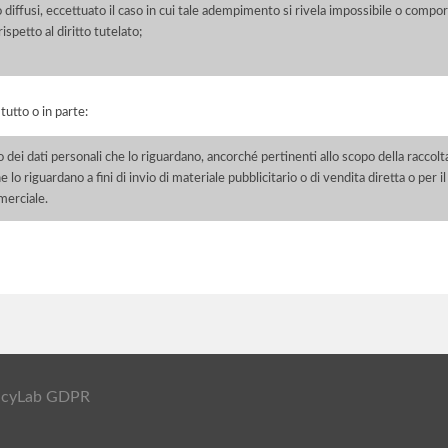
 o diffusi, eccettuato il caso in cui tale adempimento si rivela impossibile o comp
petto al diritto tutelato;
 tutto o in parte:
o dei dati personali che lo riguardano, ancorché pertinenti allo scopo della raccolt
e lo riguardano a fini di invio di materiale pubblicitario o di vendita diretta o per
merciale.
ivacyLab GDPR