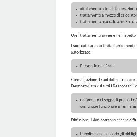
affidamento a terzi di operazioni 
trattamento a mezzo di calcolatori
trattamento manuale a mezzo di ar
Ogni trattamento avviene nel rispetto d
I suoi dati saranno trattati unicamente
autorizzato:
Personale dell'Ente.
Comunicazione: i suoi dati potranno ess
Destinatari tra cui tutti i Responsabil
nell'ambito di soggetti pubblici e
comunque funzionale all'amminist
Diffusione. I dati potranno essere diffu
Pubblicazione secondo gli obbligh