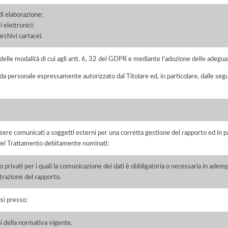
di elaborazione;
 elettronici;
chivi cartacei.
elle modalità di cui agli artt. 6, 32 del GDPR e mediante l'adozione delle adegua
 da personale espressamente autorizzato dal Titolare ed, in particolare, dalle seg
ere comunicati a soggetti esterni per una corretta gestione del rapporto ed in pa
i del Trattamento debitamente nominati:
/o privati per i quali la comunicazione dei dati è obbligatoria o necessaria in adem
razione del rapporto.
si presso:
i della normativa vigente.