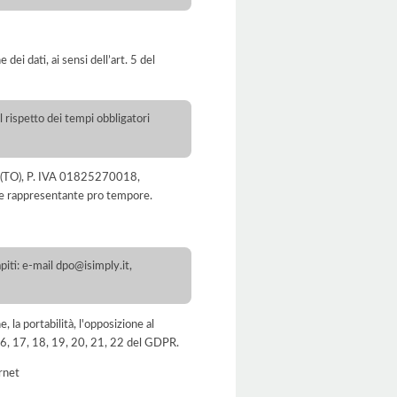
dei dati, ai sensi dell’art. 5 del
l rispetto dei tempi obbligatori
ena (TO), P. IVA 01825270018,
ale rappresentante pro tempore.
iti: e-mail dpo@isimply.it,
e, la portabilità, l'opposizione al
, 16, 17, 18, 19, 20, 21, 22 del GDPR.
ernet