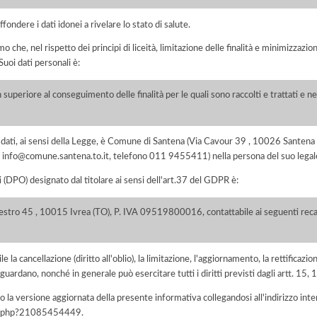
fondere i dati idonei a rivelare lo stato di salute.
he, nel rispetto dei principi di liceità, limitazione delle finalità e minimizzazione 
uoi dati personali è:
 superiore al conseguimento delle finalità per le quali sono raccolti e trattati e ne
dei dati, ai sensi della Legge, è Comune di Santena (Via Cavour 39 , 10026 Sant
mail info@comune.santena.to.it, telefono 011 9455411) nella persona del suo leg
i (DPO) designato dal titolare ai sensi dell'art.37 del GDPR è:
lestro 45 , 10015 Ivrea (TO), P. IVA 09519800016, contattabile ai seguenti recap
e la cancellazione (diritto all'oblio), la limitazione, l'aggiornamento, la rettificazion
guardano, nonché in generale può esercitare tutti i diritti previsti dagli artt. 15
 la versione aggiornata della presente informativa collegandosi all'indirizzo int
iva.php?21085454449
.