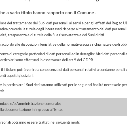
che a vario titolo hanno rapporto con il Comune .
lare del trattamento dei Suoi dati personali, ai sensi e per gli effetti del Reg.t
tiva prevede la tutela degli interessati rispetto al trattamento dei dati personali
eità, trasparenza e di tutela della Sua riservatezza e dei Suoi diritti.
n accordo alle disposizioni legislative della normativa sopra richiamata e degli obbli
cenza di categorie particolari di dati personali ed in dettaglio: Altri dati personali 
particolari sono effettuati in osservanza dell'art 9 del GDPR.
o, il Titolare potrà venire a conoscenza di dati personali relativi a condanne penali 
nti aspetti giudiziari.
: in particolare i Suoi dati saranno utilizzati per le seguenti finalità necessarie p
ri:
Sindaco e/o Amministrazione comunale;
lla documentazione in ingresso all'Ente.
ersonali potranno essere trattati nei seguenti modi: