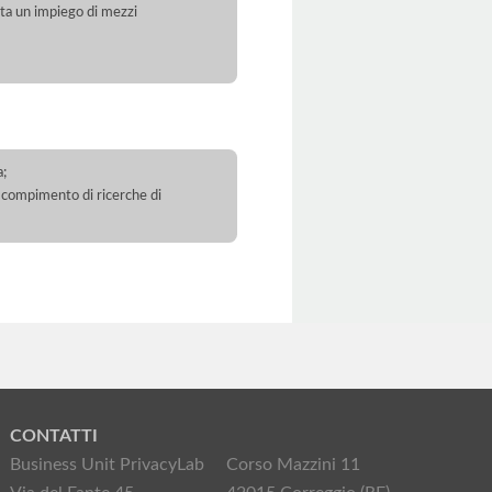
orta un impiego di mezzi
a;
 il compimento di ricerche di
CONTATTI
Business Unit PrivacyLab
Corso Mazzini 11