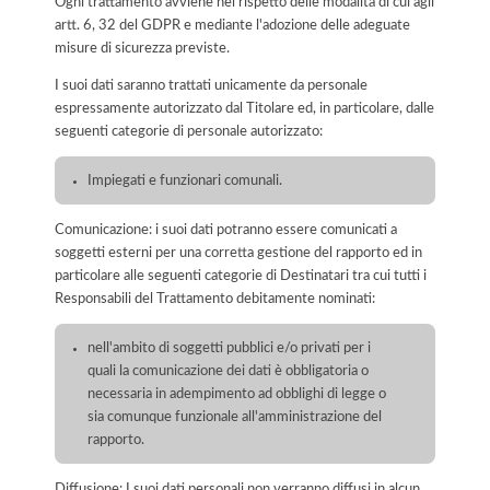
Ogni trattamento avviene nel rispetto delle modalità di cui agli
artt. 6, 32 del GDPR e mediante l'adozione delle adeguate
misure di sicurezza previste.
I suoi dati saranno trattati unicamente da personale
espressamente autorizzato dal Titolare ed, in particolare, dalle
seguenti categorie di personale autorizzato:
Impiegati e funzionari comunali.
Comunicazione: i suoi dati potranno essere comunicati a
soggetti esterni per una corretta gestione del rapporto ed in
particolare alle seguenti categorie di Destinatari tra cui tutti i
Responsabili del Trattamento debitamente nominati:
nell'ambito di soggetti pubblici e/o privati per i
quali la comunicazione dei dati è obbligatoria o
necessaria in adempimento ad obblighi di legge o
sia comunque funzionale all'amministrazione del
rapporto.
Diffusione: I suoi dati personali non verranno diffusi in alcun