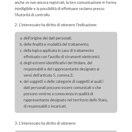
anche se non ancora registrati, la loro comunicazione in forma
intelligibile e la possibilità di effettuare reclamo presso
l’Autorità di controllo.
2. L'interessato ha diritto di ottenere l'indicazione:
dell'origine dei dati personali;
delle finalità e modalità del trattamento;
della logica applicata in caso di trattamento
effettuato con l'ausilio di strumenti elettronici;
degli estremi identificativi del titolare, dei
responsabili e del rappresentante designato ai
sensi dell'articolo 5, comma 2;
dei soggetti o delle categorie di soggetti ai quali i
dati personali possono essere comunicati o che
possono venirne a conoscenza in qualità di
rappresentante designato nel territorio dello Stato,
di responsabili o incaricati.
3. L'interessato ha diritto di ottenere: