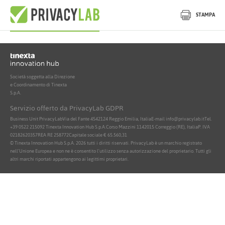
Nessun documento attivo trovato
STAMPA
Società soggetta alla Direzione
e Coordinamento di Tinexta
S.p.A.
Servizio offerto da PrivacyLab GDPR
Business Unit PrivacyLab
Via del Fante 45
42124 Reggio Emilia, Italia
E-mail info@privacylab.it
Tel.
+39 0522 215092
Tinexta Innovation Hub S.p.A.
Corso Mazzini 11
42015 Correggio (RE), Italia
P. IVA
02182620357
REA RE 258772
Capitale sociale € 65.560,31
© Tinexta Innovation Hub S.p.A. 2026 tutti i diritti riservati. PrivacyLab è un marchio registrato
nell'Unione Europea e non ne è consentito l'utilizzo senza autorizzazione del proprietario. Tutti gli
altri marchi riportati appartengono ai legittimi proprietari.