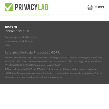
Nessun documento attivo trovato
STAMPA
Società soggetta alla Direzione
e Coordinamento di Tinexta
S.p.A.
Servizio offerto da PrivacyLab GDPR
Business Unit PrivacyLab
Via del Fante 45
42124 Reggio Emilia, Italia
E-mail info@privacylab.it
Tel.
+39 0522 215092
Tinexta Innovation Hub S.p.A.
Corso Mazzini 11
42015 Correggio (RE), Italia
P. IVA
02182620357
REA RE 258772
Capitale sociale € 65.560,31
© Tinexta Innovation Hub S.p.A. 2026 tutti i diritti riservati. PrivacyLab è un marchio registrato
nell'Unione Europea e non ne è consentito l'utilizzo senza autorizzazione del proprietario. Tutti gli
altri marchi riportati appartengono ai legittimi proprietari.