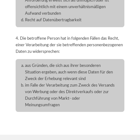
Anforderung erweist sich als unmöglich oder ist
offensichtlich mit einem unverhältnismäßigen
Aufwand verbunden
Recht auf Datenübertragbarkeit
4. Die betroffene Person hat in folgenden Fällen das Recht,
einer Verarbeitung der sie betreffenden personenbezogenen
Daten zu widersprechen:
aus Gründen, die sich aus ihrer besonderen
Situation ergeben, auch wenn diese Daten für den
Zweck der Erhebung relevant sind
im Falle der Verarbeitung zum Zweck des Versands
von Werbung oder des Direktverkaufs oder zur
Durchführung von Markt- oder
Meinungsumfragen