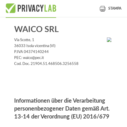
STAMPA
WAICO SRL
Via Scotte, 1
36033 Isola vicentina (VI)
P.IVA 04374140244
PEC: waico@pec.it
Cod. Doc. 21904.51.468506.3256558
Informationen
Informationen über die Verarbeitung
personenbezogener Daten gemäß Art.
13-14 der Verordnung (EU) 2016/679