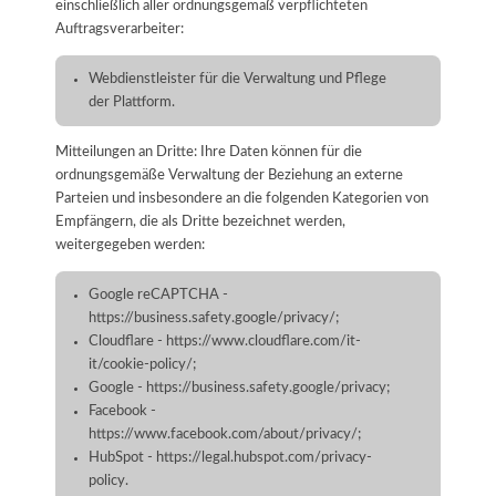
einschließlich aller ordnungsgemäß verpflichteten
Auftragsverarbeiter:
Webdienstleister für die Verwaltung und Pflege
der Plattform.
Mitteilungen an Dritte: Ihre Daten können für die
ordnungsgemäße Verwaltung der Beziehung an externe
Parteien und insbesondere an die folgenden Kategorien von
Empfängern, die als Dritte bezeichnet werden,
weitergegeben werden:
Google reCAPTCHA -
https://business.safety.google/privacy/;
Cloudflare - https://www.cloudflare.com/it-
it/cookie-policy/;
Google - https://business.safety.google/privacy;
Facebook -
https://www.facebook.com/about/privacy/;
HubSpot - https://legal.hubspot.com/privacy-
policy.