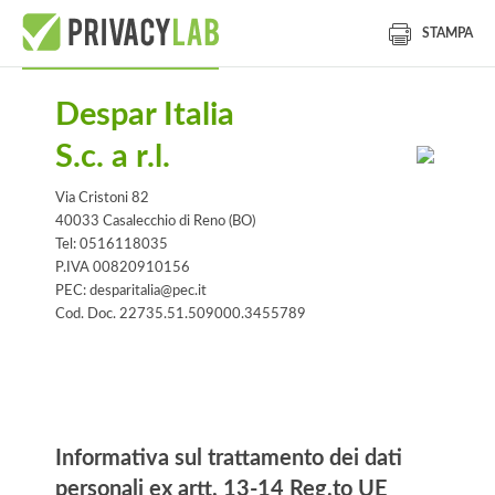
STAMPA
Despar Italia
S.c. a r.l.
Via Cristoni 82
40033 Casalecchio di Reno (BO)
Tel: 0516118035
P.IVA 00820910156
PEC: desparitalia@pec.it
Cod. Doc. 22735.51.509000.3455789
Informativa
Informativa sul trattamento dei dati
personali ex artt. 13-14 Reg.to UE