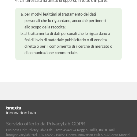
4. L'interessato ha diritto di opporsi, in tutto o in parte:
per motivi legittimi al trattamento dei dati
personali che lo riguardano, ancorché pertinenti
allo scopo della raccolta;
al trattamento di dati personali che lo riguardano a
fini di invio di materiale pubblicitario o di vendita
diretta o per il compimento di ricerche di mercato o
di comunicazione commerciale.
Servizio offerto da PrivacyLab GDPR
Business Unit PrivacyLab
Via del Fante 45
42124 Reggio Emilia, Italia
E-mail
info@privacylab.it
Tel. +39 0522 215092
Tinexta Innovation Hub S.p.A.
Corso Mazzini