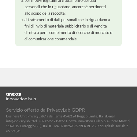
per motivi legittimi al trattamento dei dati
personali che lo riguardano, ancorché pertinenti
allo scopo della raccolta;
al trattamento di dati personali che lo riguardano a
fini di invio di materiale pubblicitario o di vendita
diretta o per il compimento di ricerche di mercato o
di comunicazione commerciale.
Servizio offerto da PrivacyLab GDPR
Business Unit PrivacyLab
Via del Fante 45
42124 Reggio Emilia, Italia
E-mail
info@privacylab.it
Tel. +39 0522 215092
Tinexta Innovation Hub S.p.A.
Corso Mazzini
11
42015 Correggio (RE), Italia
P. IVA 02182620357
REA RE 258772
Capitale sociale €
65.560,31