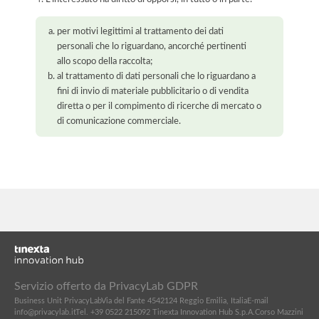
per motivi legittimi al trattamento dei dati
personali che lo riguardano, ancorché pertinenti
allo scopo della raccolta;
al trattamento di dati personali che lo riguardano a
fini di invio di materiale pubblicitario o di vendita
diretta o per il compimento di ricerche di mercato o
di comunicazione commerciale.
Servizio offerto da PrivacyLab GDPR
Business Unit PrivacyLab
Via del Fante 45
42124 Reggio Emilia, Italia
E-mail
info@privacylab.it
Tel. +39 0522 215092
Tinexta Innovation Hub S.p.A.
Corso Mazzini