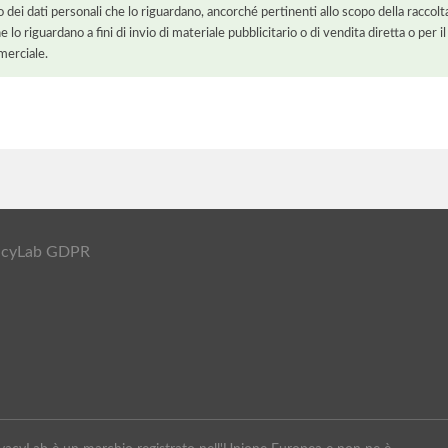
o dei dati personali che lo riguardano, ancorché pertinenti allo scopo della raccolt
e lo riguardano a fini di invio di materiale pubblicitario o di vendita diretta o per
merciale.
ivacyLab GDPR