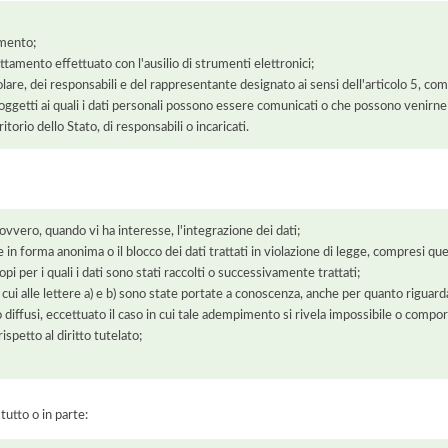
amento;
rattamento effettuato con l'ausilio di strumenti elettronici;
itolare, dei responsabili e del rappresentante designato ai sensi dell'articolo 5, co
soggetti ai quali i dati personali possono essere comunicati o che possono venirne
orio dello Stato, di responsabili o incaricati.
 ovvero, quando vi ha interesse, l'integrazione dei dati;
 in forma anonima o il blocco dei dati trattati in violazione di legge, compresi quel
pi per i quali i dati sono stati raccolti o successivamente trattati;
 cui alle lettere a) e b) sono state portate a conoscenza, anche per quanto riguarda
 o diffusi, eccettuato il caso in cui tale adempimento si rivela impossibile o comp
petto al diritto tutelato;
 tutto o in parte: