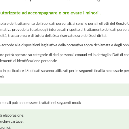
autorizzate ad accompagnare e prelevare i minori .
tolare del trattamento dei Suoi dati personali, ai sensi e per gli effetti del Reg
rmativa prevede la tutela degli interessati rispetto al trattamento dei dati person
eità, trasparenza e di tutela della Sua riservatezza e dei Suoi diritti.
n accordo alle disposizioni legislative della normativa sopra richiamata e degli obbli
lare potrà operare su categorie di dati personali comuni ed in dettaglio: Dati di c
 elementi di identificazione personale
: in particolare i Suoi dati saranno utilizzati per le seguenti finalità necessarie p
ri:
ersonali potranno essere trattati nei seguenti modi:
di elaborazione;
chivi cartacei;
ronici.