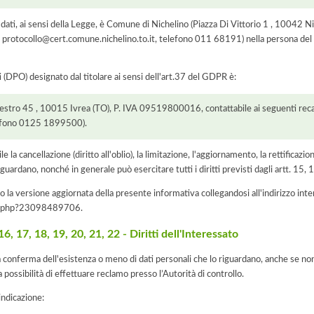
ei dati, ai sensi della Legge, è Comune di Nichelino (Piazza Di Vittorio 1 , 1004
ail protocollo@cert.comune.nichelino.to.it, telefono 011 68191) nella persona de
i (DPO) designato dal titolare ai sensi dell'art.37 del GDPR è:
lestro 45 , 10015 Ivrea (TO), P. IVA 09519800016, contattabile ai seguenti recap
lefono 0125 1899500).
e la cancellazione (diritto all'oblio), la limitazione, l'aggiornamento, la rettificazion
guardano, nonché in generale può esercitare tutti i diritti previsti dagli artt. 15
 la versione aggiornata della presente informativa collegandosi all'indirizzo int
iva.php?23098489706
.
, 17, 18, 19, 20, 21, 22 - Diritti dell'Interessato
la conferma dell'esistenza o meno di dati personali che lo riguardano, anche se non 
a possibilità di effettuare reclamo presso l’Autorità di controllo.
'indicazione: