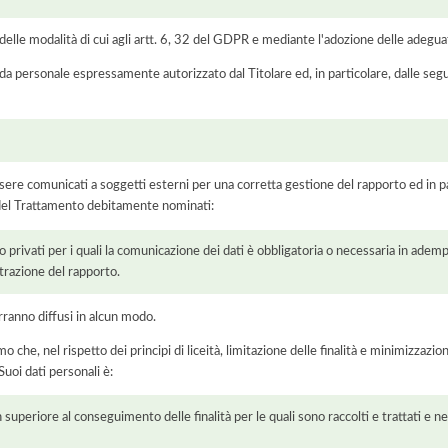
elle modalità di cui agli artt. 6, 32 del GDPR e mediante l'adozione delle adegua
 da personale espressamente autorizzato dal Titolare ed, in particolare, dalle seg
ere comunicati a soggetti esterni per una corretta gestione del rapporto ed in pa
i del Trattamento debitamente nominati:
/o privati per i quali la comunicazione dei dati è obbligatoria o necessaria in adem
razione del rapporto.
rranno diffusi in alcun modo.
he, nel rispetto dei principi di liceità, limitazione delle finalità e minimizzazione 
uoi dati personali è:
 superiore al conseguimento delle finalità per le quali sono raccolti e trattati e ne