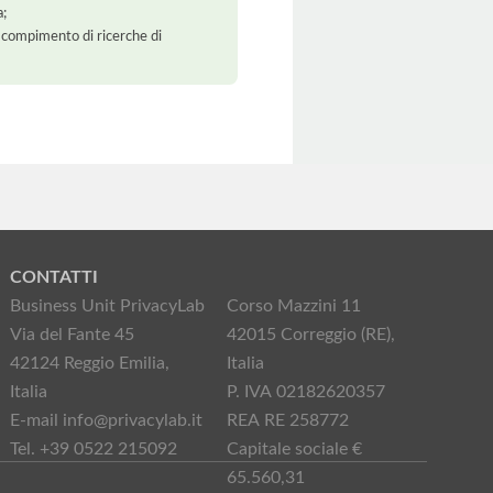
a;
 il compimento di ricerche di
CONTATTI
Business Unit PrivacyLab
Corso Mazzini 11
Via del Fante 45
42015 Correggio (RE),
42124 Reggio Emilia,
Italia
Italia
P. IVA 02182620357
E-mail info@privacylab.it
REA RE 258772
Tel. +39 0522 215092
Capitale sociale €
65.560,31