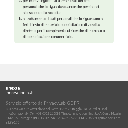
per motivi legittimi al trattamento dei dati
personali che lo riguardano, ancorché pertinenti
allo scopo della raccolta;
al trattamento di dati personali che lo riguardano a
fini di invio di materiale pubblicitario o di vendita
diretta o per il compimento di ricerche di mercato o
di comunicazione commerciale.
Servizio offerto da PrivacyLab GDPR
Business Unit PrivacyLab
Via del Fante 45
42124 Reggio Emilia, Italia
E-mail
info@privacylab.it
Tel. +39 0522 215092
Tinexta Innovation Hub S.p.A.
Corso Mazzini
11
42015 Correggio (RE), Italia
P. IVA 02182620357
REA RE 258772
Capitale sociale €
65.560,31