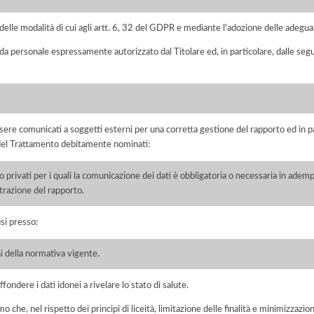
elle modalità di cui agli artt. 6, 32 del GDPR e mediante l'adozione delle adegua
 da personale espressamente autorizzato dal Titolare ed, in particolare, dalle seg
ere comunicati a soggetti esterni per una corretta gestione del rapporto ed in pa
i del Trattamento debitamente nominati:
/o privati per i quali la comunicazione dei dati è obbligatoria o necessaria in adem
razione del rapporto.
si presso:
i della normativa vigente.
fondere i dati idonei a rivelare lo stato di salute.
he, nel rispetto dei principi di liceità, limitazione delle finalità e minimizzazione 