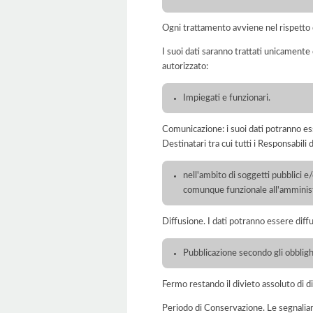
Ogni trattamento avviene nel rispetto d
I suoi dati saranno trattati unicamente
autorizzato:
Impiegati e funzionari.
Comunicazione: i suoi dati potranno ess
Destinatari tra cui tutti i Responsabil
nell'ambito di soggetti pubblici e
comunque funzionale all'amminist
Diffusione. I dati potranno essere diffu
Pubblicazione secondo gli obbligh
Fermo restando il divieto assoluto di dif
Periodo di Conservazione. Le segnaliamo c