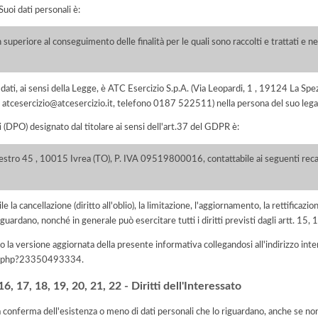
uoi dati personali è:
 superiore al conseguimento delle finalità per le quali sono raccolti e trattati e ne
ei dati, ai sensi della Legge, è ATC Esercizio S.p.A. (Via Leopardi, 1 , 19124 La 
ail atcesercizio@atcesercizio.it, telefono 0187 522511) nella persona del suo le
i (DPO) designato dal titolare ai sensi dell'art.37 del GDPR è:
lestro 45 , 10015 Ivrea (TO), P. IVA 09519800016, contattabile ai seguenti recap
e la cancellazione (diritto all'oblio), la limitazione, l'aggiornamento, la rettificazion
guardano, nonché in generale può esercitare tutti i diritti previsti dagli artt. 15
 la versione aggiornata della presente informativa collegandosi all'indirizzo int
iva.php?23350493334
.
, 17, 18, 19, 20, 21, 22 - Diritti dell'Interessato
la conferma dell'esistenza o meno di dati personali che lo riguardano, anche se non 