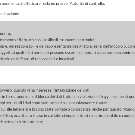
a possibilità di effettuare reclamo presso l’Autorità di controllo.
'indicazione:
amento;
rattamento effettuato con l'ausilio di strumenti elettronici;
itolare, dei responsabili e del rappresentante designato ai sensi dell'articolo 5, co
soggetti ai quali i dati personali possono essere comunicati o che possono venirne
orio dello Stato, di responsabili o incaricati.
 ovvero, quando vi ha interesse, l'integrazione dei dati;
 in forma anonima o il blocco dei dati trattati in violazione di legge, compresi quel
pi per i quali i dati sono stati raccolti o successivamente trattati;
 cui alle lettere a) e b) sono state portate a conoscenza, anche per quanto riguarda
 o diffusi, eccettuato il caso in cui tale adempimento si rivela impossibile o comp
petto al diritto tutelato;