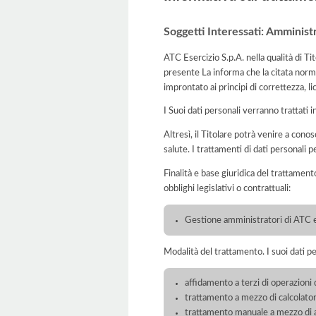
Soggetti Interessati: Amministr
ATC Esercizio S.p.A. nella qualità di Ti
presente La informa che la citata norma
improntato ai principi di correttezza, lic
I Suoi dati personali verranno trattati i
Altresì, il Titolare potrà venire a conos
salute. I trattamenti di dati personali 
Finalità e base giuridica del trattament
obblighi legislativi o contrattuali:
Gestione amministratori di ATC e
Modalità del trattamento. I suoi dati p
affidamento a terzi di operazioni 
trattamento a mezzo di calcolatori
trattamento manuale a mezzo di ar