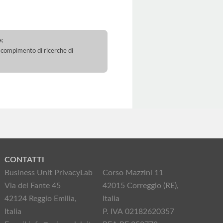
a;
 il compimento di ricerche di
CONTATTI
Business Unit PrivacyLab
Corso Mazzini 11
Via del Fante 45
42015 Correggio (RE),
42124 Reggio Emilia,
Italia
Italia
P. IVA 02182620357