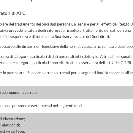
atori di ATC.
tolare del trattamento dei Suoi dati personali, ai sensi e per gli effetti del Reg.
tiva prevede la tutela degli interessati rispetto al trattamento dei dati personali
eità, trasparenza e di tutela della Sua riservatezza e dei Suoi diritti.
n accordo alle disposizioni legislative della normativa sopra richiamata e degli obbli
cenza di categorie particolari di dati personali ed in dettaglio: Altri dati personali 
per queste categorie particolari sono effettuati in osservanza dell'art 9 del GDPR.
o: in particolare i Suoi dati verranno trattati per le seguenti finalità connesse all
 adempimenti correlati.
ersonali potranno essere trattati nei seguenti modi:
di elaborazione;
 elettronici;
chivi cartacei.