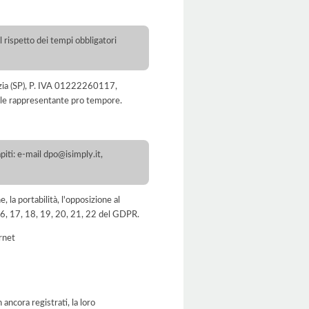
l rispetto dei tempi obbligatori
Spezia (SP), P. IVA 01222260117,
gale rappresentante pro tempore.
iti: e-mail dpo@isimply.it,
e, la portabilità, l'opposizione al
, 16, 17, 18, 19, 20, 21, 22 del GDPR.
ernet
ancora registrati, la loro