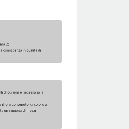
mma 2;
 a conoscenza in qualità di
li di cui non è necessaria la
 il loro contenuto, di coloro ai
orta un impiego di mezzi