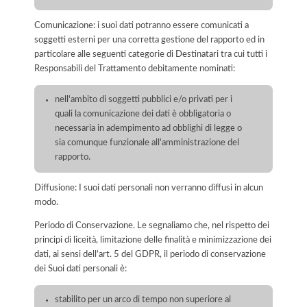
Comunicazione: i suoi dati potranno essere comunicati a
soggetti esterni per una corretta gestione del rapporto ed in
particolare alle seguenti categorie di Destinatari tra cui tutti i
Responsabili del Trattamento debitamente nominati:
nell'ambito di soggetti pubblici e/o privati per i
quali la comunicazione dei dati è obbligatoria o
necessaria in adempimento ad obblighi di legge o
sia comunque funzionale all'amministrazione del
rapporto.
Diffusione: I suoi dati personali non verranno diffusi in alcun
modo.
Periodo di Conservazione. Le segnaliamo che, nel rispetto dei
principi di liceità, limitazione delle finalità e minimizzazione dei
dati, ai sensi dell’art. 5 del GDPR, il periodo di conservazione
dei Suoi dati personali è:
stabilito per un arco di tempo non superiore al