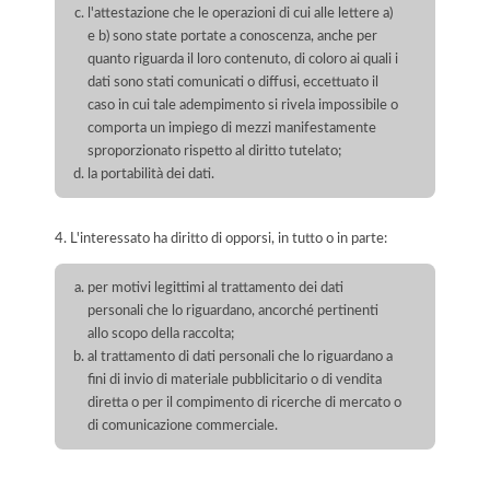
l'attestazione che le operazioni di cui alle lettere a)
e b) sono state portate a conoscenza, anche per
quanto riguarda il loro contenuto, di coloro ai quali i
dati sono stati comunicati o diffusi, eccettuato il
caso in cui tale adempimento si rivela impossibile o
comporta un impiego di mezzi manifestamente
sproporzionato rispetto al diritto tutelato;
la portabilità dei dati.
4. L'interessato ha diritto di opporsi, in tutto o in parte:
per motivi legittimi al trattamento dei dati
personali che lo riguardano, ancorché pertinenti
allo scopo della raccolta;
al trattamento di dati personali che lo riguardano a
fini di invio di materiale pubblicitario o di vendita
diretta o per il compimento di ricerche di mercato o
di comunicazione commerciale.