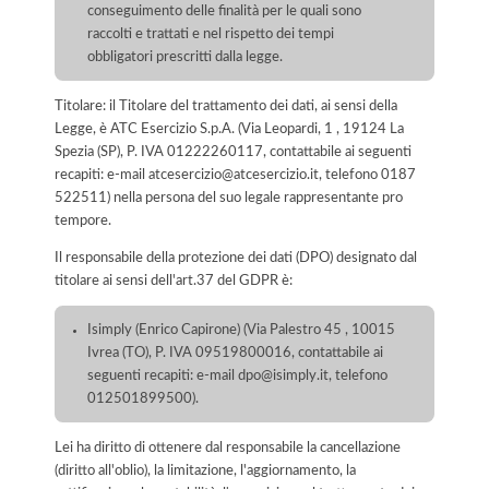
conseguimento delle finalità per le quali sono
raccolti e trattati e nel rispetto dei tempi
obbligatori prescritti dalla legge.
Titolare: il Titolare del trattamento dei dati, ai sensi della
Legge, è ATC Esercizio S.p.A. (Via Leopardi, 1 , 19124 La
Spezia (SP), P. IVA 01222260117, contattabile ai seguenti
recapiti: e-mail atcesercizio@atcesercizio.it, telefono 0187
522511) nella persona del suo legale rappresentante pro
tempore.
Il responsabile della protezione dei dati (DPO) designato dal
titolare ai sensi dell'art.37 del GDPR è:
Isimply (Enrico Capirone) (Via Palestro 45 , 10015
Ivrea (TO), P. IVA 09519800016, contattabile ai
seguenti recapiti: e-mail dpo@isimply.it, telefono
012501899500).
Lei ha diritto di ottenere dal responsabile la cancellazione
(diritto all'oblio), la limitazione, l'aggiornamento, la