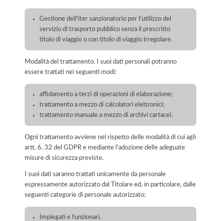
Gestione dell'iter sanzionatorio per l'utilizzo del
servizio di trasporto pubblico senza il prescritto
titolo di viaggio o con titolo di viaggio irregolare.
Modalità del trattamento. I suoi dati personali potranno
essere trattati nei seguenti modi:
affidamento a terzi di operazioni di elaborazione;
trattamento a mezzo di calcolatori elettronici;
trattamento manuale a mezzo di archivi cartacei.
Ogni trattamento avviene nel rispetto delle modalità di cui agli
artt. 6, 32 del GDPR e mediante l'adozione delle adeguate
misure di sicurezza previste.
I suoi dati saranno trattati unicamente da personale
espressamente autorizzato dal Titolare ed, in particolare, dalle
seguenti categorie di personale autorizzato:
Impiegati e funzionari.