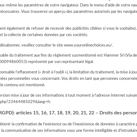
s-même les paramètres de votre navigateur. Dans le menu d'aide de votre nav
 nécessaires. Vous trouverez un aperçu des paramètres autorisés par les navigate
ent également de refuser de recevoir des publicités ciblées si vous le souhaite
et la collecte de certaines données par ces sociétés.
 désabonner, veuillez consulter le site www.youronlinechoices.eu/.
sable du traitement aux fins du règlement susmentionné est Hammer Srl (Via d
00094860053) représenté par son représentant légal.
able l’effacement (« droit à l’oubli »), la limitation du traitement, la mise à jour, 
ées personnelles vous concernant. Vos droits en tant que personnes concernées
 le contenu est mentionné.
rsion mise à jour de ces informations à tout moment à l'adresse Internet suiva
iva.php?23464485029&lang=fr
.
GPD): articles 15, 16, 17, 18, 19, 20, 21, 22 – Droits des pers
obtenir la confirmation de l'existence ou de l'inexistence de données à caractère
 la communication de ses informations sous une forme intelligible et d’introdui