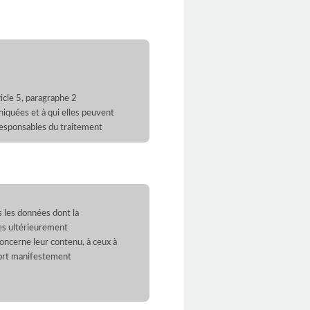
icle 5, paragraphe 2
iquées et à qui elles peuvent
 responsables du traitement
s les données dont la
ées ultérieurement
 concerne leur contenu, à ceux à
fort manifestement