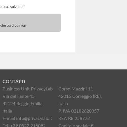
es cas suivants:
rché ou d'opinion
CONTATTI
Business Unit PrivacyLab
Corso Mazzini 11
Via del Fante 45
42015 Correggio (RE),
42124 Reggio Emilia,
Italia
Italia
P. IVA 02182620357
E-mail info@privacylab.it
REA RE 258772
Tel. +39 0522 215092
Capitale sociale €