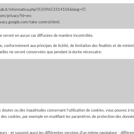
cylab.it/informativa.php?i5109653314106&lang=IT;
.com/privacy?hl=en;
vacy.google.com/take-control.html.
e seront en aucun cas diffusées de manière incontrôlée.
e, conformément aux principes de licéité, de limitation des finalités et de min
elles ne seront conservées que pendant la durée nécessaire:
des doutes ou des inquiétudes concernant l'utilisation de cookies, vous pouvez 
re des cookies, par exemple en modifiant les paramètres de protection des donné
eurs - et souvent aussi les différentes versions d'un même navigateur - diffère