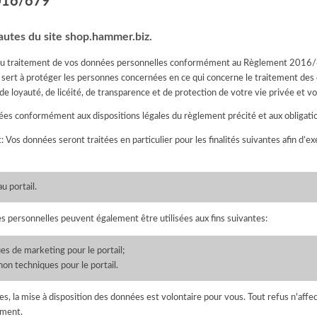
2016/679
utes du site shop.hammer.biz.
du traitement de vos données personnelles conformément au Règlement 2016/67
 sert à protéger les personnes concernées en ce qui concerne le traitement des
de loyauté, de licéité, de transparence et de protection de votre vie privée et vo
es conformément aux dispositions légales du règlement précité et aux obligations
t: Vos données seront traitées en particulier pour les finalités suivantes afin d’e
u portail.
personnelles peuvent également être utilisées aux fins suivantes:
es de marketing pour le portail;
non techniques pour le portail.
ées, la mise à disposition des données est volontaire pour vous. Tout refus n'affec
tement.