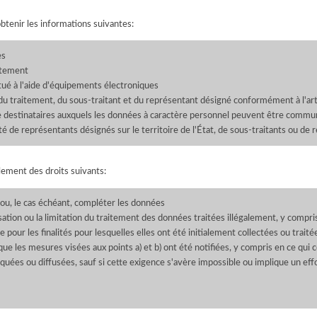
obtenir les informations suivantes:
es
aitement
tué à l'aide d'équipements électroniques
u traitement, du sous-traitant et du représentant désigné conformément à l'art
de destinataires auxquels les données à caractère personnel peuvent être commun
 de représentants désignés sur le territoire de l'État, de sous-traitants ou de
ement des droits suivants:
er ou, le cas échéant, compléter les données
isation ou la limitation du traitement des données traitées illégalement, y compri
 pour les finalités pour lesquelles elles ont été initialement collectées ou trait
 que les mesures visées aux points a) et b) ont été notifiées, y compris en ce qui
uées ou diffusées, sauf si cette exigence s'avère impossible ou implique un ef