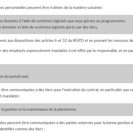
es personnelles peuvent être traitées de la manière suivante:
es données à l'aide de systèmes logiciels que nous gérons ou programmons;
 données à l’aide de systèmes logiciels gérés par des tiers.
nt aux dispositions des articles 6 et 32 du RGPD et en prenant les mesures de 
r des employés expressément mandatés à cet effet par le responsable, et en par
on du portail web.
re communiquées à des tiers pour l’exécution du contrat, en particulier aux cat
nt mandatés:
 la gestion et la maintenance de la plateforme.
ées peuvent être communiquées à des parties externes pour la bonne gestion de l
identifiés comme des tiers :