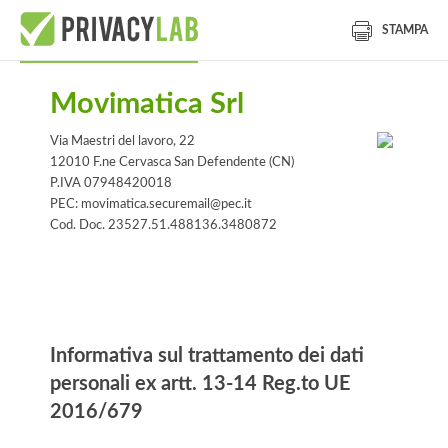
STAMPA
Movimatica Srl
Via Maestri del lavoro, 22
12010 F.ne Cervasca San Defendente (CN)
P.IVA 07948420018
PEC: movimatica.securemail@pec.it
Cod. Doc. 23527.51.488136.3480872
Informativa
Informativa sul trattamento dei dati
personali ex artt. 13-14 Reg.to UE
2016/679