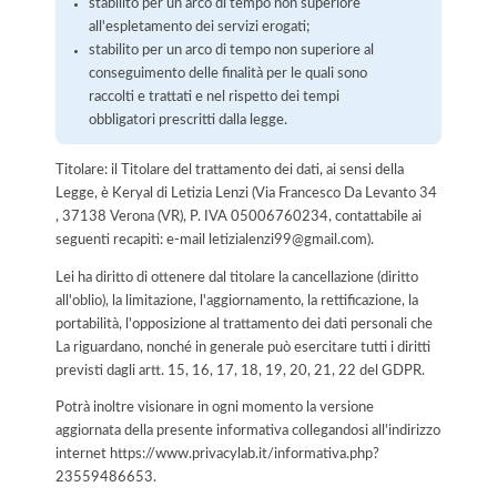
stabilito per un arco di tempo non superiore
all'espletamento dei servizi erogati;
stabilito per un arco di tempo non superiore al
conseguimento delle finalità per le quali sono
raccolti e trattati e nel rispetto dei tempi
obbligatori prescritti dalla legge.
Titolare: il Titolare del trattamento dei dati, ai sensi della
Legge, è Keryal di Letizia Lenzi (Via Francesco Da Levanto 34
, 37138 Verona (VR), P. IVA 05006760234, contattabile ai
seguenti recapiti: e-mail letizialenzi99@gmail.com).
Lei ha diritto di ottenere dal titolare la cancellazione (diritto
all'oblio), la limitazione, l'aggiornamento, la rettificazione, la
portabilità, l'opposizione al trattamento dei dati personali che
La riguardano, nonché in generale può esercitare tutti i diritti
previsti dagli artt. 15, 16, 17, 18, 19, 20, 21, 22 del GDPR.
Potrà inoltre visionare in ogni momento la versione
aggiornata della presente informativa collegandosi all'indirizzo
internet
https://www.privacylab.it/informativa.php?
23559486653
.