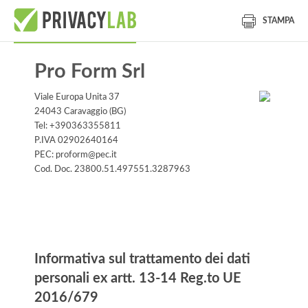
STAMPA
Pro Form Srl
Viale Europa Unita 37
24043 Caravaggio (BG)
Tel: +390363355811
P.IVA 02902640164
PEC: proform@pec.it
Cod. Doc. 23800.51.497551.3287963
Informativa
Informativa sul trattamento dei dati
personali ex artt. 13-14 Reg.to UE
2016/679