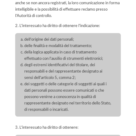
anche se non ancora registrati, la loro comunicazione in forma
intelligibile e la possibilità di effettuare reclamo presso
l’Autorità di controllo.
2. L'interessato ha diritto di ottenere l'indicazione:
dell'origine dei dati personali;
delle finalità e modalità del trattamento;
della logica applicata in caso di trattamento
effettuato con l'ausilio di strumenti elettronici;
degli estremi identificativi del titolare, dei
responsabili e del rappresentante designato ai
sensi dell'articolo 5, comma 2;
dei soggetti o delle categorie di soggetti ai quali i
dati personali possono essere comunicati o che
possono venirne a conoscenza in qualità di
rappresentante designato nel territorio dello Stato,
di responsabili o incaricati.
3. L'interessato ha diritto di ottenere: