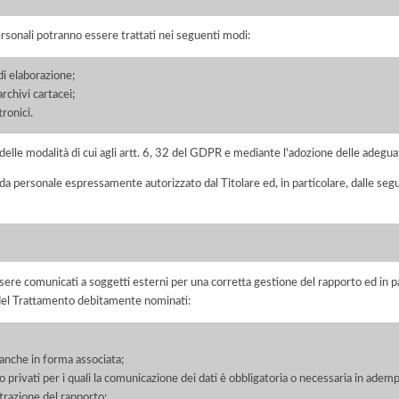
ersonali potranno essere trattati nei seguenti modi:
di elaborazione;
chivi cartacei;
ronici.
elle modalità di cui agli artt. 6, 32 del GDPR e mediante l'adozione delle adegua
 da personale espressamente autorizzato dal Titolare ed, in particolare, dalle seg
ere comunicati a soggetti esterni per una corretta gestione del rapporto ed in pa
i del Trattamento debitamente nominati:
, anche in forma associata;
/o privati per i quali la comunicazione dei dati è obbligatoria o necessaria in adem
razione del rapporto;