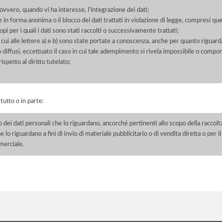
 ovvero, quando vi ha interesse, l'integrazione dei dati;
 in forma anonima o il blocco dei dati trattati in violazione di legge, compresi quel
pi per i quali i dati sono stati raccolti o successivamente trattati;
 cui alle lettere a) e b) sono state portate a conoscenza, anche per quanto riguarda
 o diffusi, eccettuato il caso in cui tale adempimento si rivela impossibile o comp
petto al diritto tutelato;
 tutto o in parte:
o dei dati personali che lo riguardano, ancorché pertinenti allo scopo della raccolt
e lo riguardano a fini di invio di materiale pubblicitario o di vendita diretta o per
merciale.