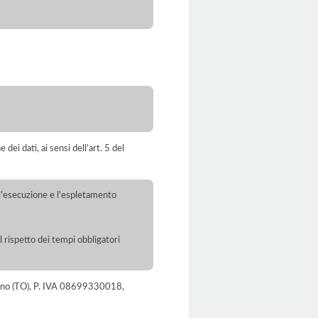
dei dati, ai sensi dell’art. 5 del
r l'esecuzione e l'espletamento
l rispetto dei tempi obbligatori
Torino (TO), P. IVA 08699330018,