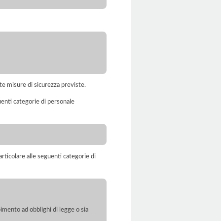
te misure di sicurezza previste.
uenti categorie di personale
rticolare alle seguenti categorie di
pimento ad obblighi di legge o sia