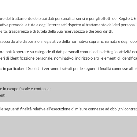
are del trattamento dei Suoi dati personali, ai sensi e per gli effetti del Reg.to
tiva prevede la tutela degli interessati rispetto al trattamento dei dati personali
eità, trasparenza e di tutela della Sua riservatezza e dei Suoi diritti.
n accordo alle disposizioni legislative della normativa sopra richiamata e degli obbli
are potrà operare su categorie di dati personali comuni ed in dettaglio: attività e
meri di identificazione personale, nominativo, indirizzo o altri elementi di identifi
o: in particolare i Suoi dati verranno trattati per le seguenti finalità connesse all
 in campo fiscale e contabile;
enti.
r le seguenti finalità relative all’esecuzione di misure connesse ad obblighi contrat