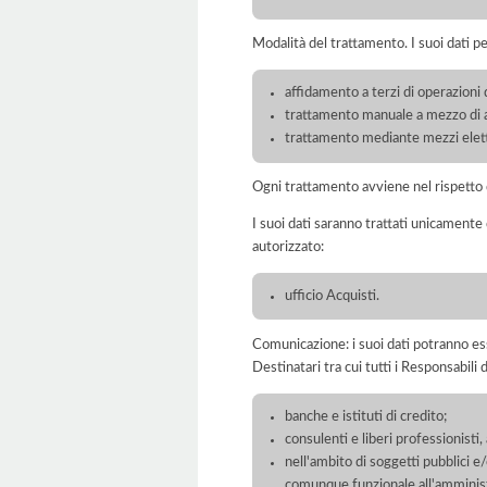
Modalità del trattamento. I suoi dati p
affidamento a terzi di operazioni 
trattamento manuale a mezzo di ar
trattamento mediante mezzi elett
Ogni trattamento avviene nel rispetto d
I suoi dati saranno trattati unicamente
autorizzato:
ufficio Acquisti.
Comunicazione: i suoi dati potranno ess
Destinatari tra cui tutti i Responsabil
banche e istituti di credito;
consulenti e liberi professionisti
nell'ambito di soggetti pubblici e
comunque funzionale all'amminist