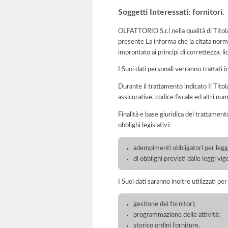
Soggetti Interessati: fornitori.
OLFATTORIO S.r.l nella qualità di Titol
presente La informa che la citata norma
improntato ai principi di correttezza, lic
I Suoi dati personali verranno trattati i
Durante il trattamento indicato Il Titol
assicurative, codice fiscale ed altri nu
Finalità e base giuridica del trattament
obblighi legislativi:
adempimenti obbligatori per legge
di obblighi previsti dalle leggi vig
I Suoi dati saranno inoltre utilizzati pe
gestione dei fornitori;
programmazione delle attività;
storico ordini forniture.