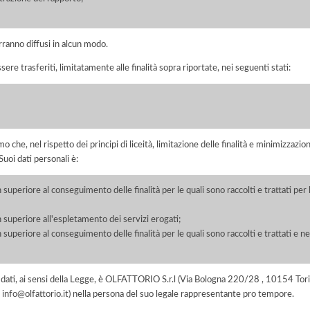
rranno diffusi in alcun modo.
sere trasferiti, limitatamente alle finalità sopra riportate, nei seguenti stati:
he, nel rispetto dei principi di liceità, limitazione delle finalità e minimizzazione 
uoi dati personali è:
 superiore al conseguimento delle finalità per le quali sono raccolti e trattati pe
 superiore all'espletamento dei servizi erogati;
 superiore al conseguimento delle finalità per le quali sono raccolti e trattati e ne
dei dati, ai sensi della Legge, è OLFATTORIO S.r.l (Via Bologna 220/28 , 10154 
il info@olfattorio.it) nella persona del suo legale rappresentante pro tempore.