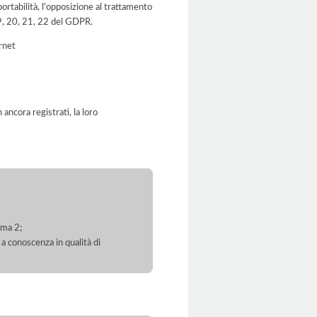
a portabilità, l'opposizione al trattamento
 19, 20, 21, 22 del GDPR.
ernet
ancora registrati, la loro
mma 2;
 a conoscenza in qualità di