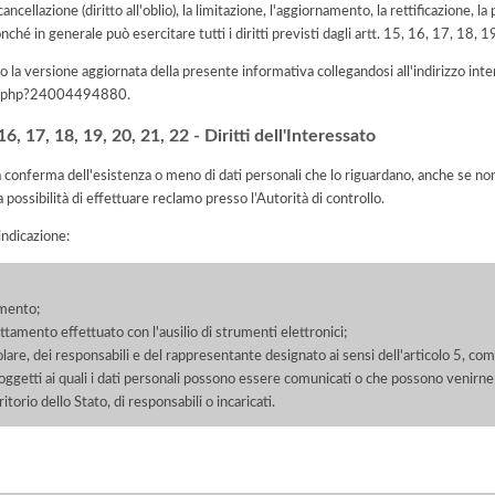
 cancellazione (diritto all'oblio), la limitazione, l'aggiornamento, la rettificazione, l
nché in generale può esercitare tutti i diritti previsti dagli artt. 15, 16, 17, 18,
 la versione aggiornata della presente informativa collegandosi all'indirizzo int
iva.php?24004494880
.
, 17, 18, 19, 20, 21, 22 - Diritti dell'Interessato
la conferma dell'esistenza o meno di dati personali che lo riguardano, anche se non 
a possibilità di effettuare reclamo presso l’Autorità di controllo.
'indicazione:
amento;
rattamento effettuato con l'ausilio di strumenti elettronici;
itolare, dei responsabili e del rappresentante designato ai sensi dell'articolo 5, co
soggetti ai quali i dati personali possono essere comunicati o che possono venirne
orio dello Stato, di responsabili o incaricati.