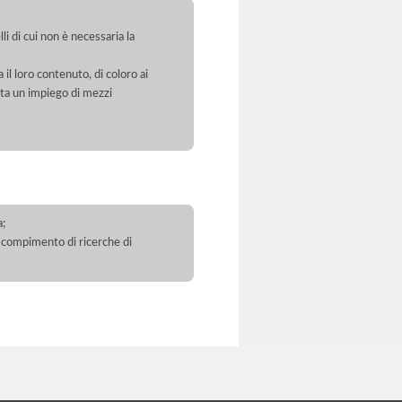
li di cui non è necessaria la
 il loro contenuto, di coloro ai
orta un impiego di mezzi
a;
 il compimento di ricerche di