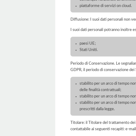
piattaforme di servizi on cloud.
Diffusione: I suoi dati personali non ve
I suoi dati personali potranno inoltre es
paesi UE;
Stati Uniti.
Periodo di Conservazione. Le segnaliamo c
GDPR, il periodo di conservazione dei S
stabilito per un arco di tempo non
delle finalità contrattuali;
stabilito per un arco di tempo non
stabilito per un arco di tempo non
prescritti dalla legge.
Titolare: il Titolare del trattamento 
contattabile ai seguenti recapiti: e-ma