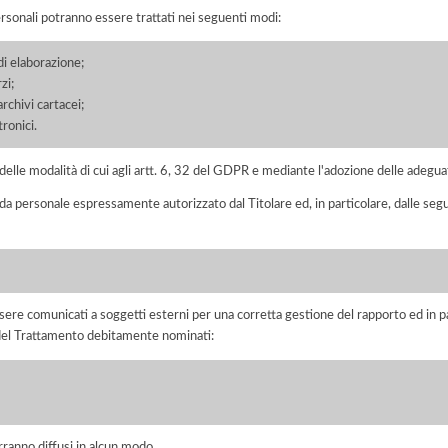
ersonali potranno essere trattati nei seguenti modi:
di elaborazione;
zi;
chivi cartacei;
ronici.
elle modalità di cui agli artt. 6, 32 del GDPR e mediante l'adozione delle adegua
 da personale espressamente autorizzato dal Titolare ed, in particolare, dalle seg
ere comunicati a soggetti esterni per una corretta gestione del rapporto ed in pa
i del Trattamento debitamente nominati:
rranno diffusi in alcun modo.