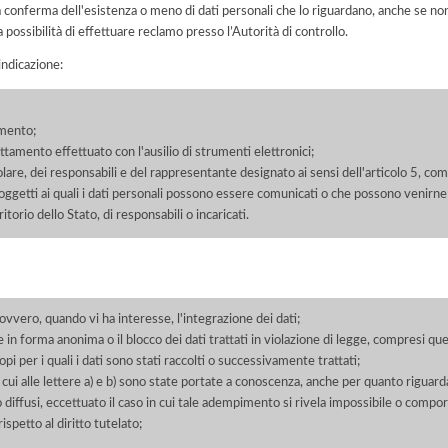
la conferma dell'esistenza o meno di dati personali che lo riguardano, anche se non 
a possibilità di effettuare reclamo presso l’Autorità di controllo.
'indicazione:
amento;
rattamento effettuato con l'ausilio di strumenti elettronici;
itolare, dei responsabili e del rappresentante designato ai sensi dell'articolo 5, co
soggetti ai quali i dati personali possono essere comunicati o che possono venirne
orio dello Stato, di responsabili o incaricati.
 ovvero, quando vi ha interesse, l'integrazione dei dati;
 in forma anonima o il blocco dei dati trattati in violazione di legge, compresi quel
pi per i quali i dati sono stati raccolti o successivamente trattati;
 cui alle lettere a) e b) sono state portate a conoscenza, anche per quanto riguarda
 o diffusi, eccettuato il caso in cui tale adempimento si rivela impossibile o comp
petto al diritto tutelato;