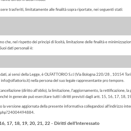
sere trasferiti, limitatamente alle finalità sopra riportate, nei seguenti stati:
he, nel rispetto dei principi di liceità, limitazione delle finalità e minimizzazione 
uoi dati personali è:
dei dati, ai sensi della Legge, è OLFATTORIO S.r.l (Via Bologna 220/28 , 10154 
il info@olfattorio.it) nella persona del suo legale rappresentante pro tempore.
 cancellazione (diritto all'oblio), la limitazione, l'aggiornamento, la rettificazione, l
nché in generale può esercitare tutti i diritti previsti dagli artt. 15, 16, 17, 18,
 la versione aggiornata della presente informativa collegandosi all'indirizzo int
iva.php?24004494884
.
, 17, 18, 19, 20, 21, 22 - Diritti dell'Interessato