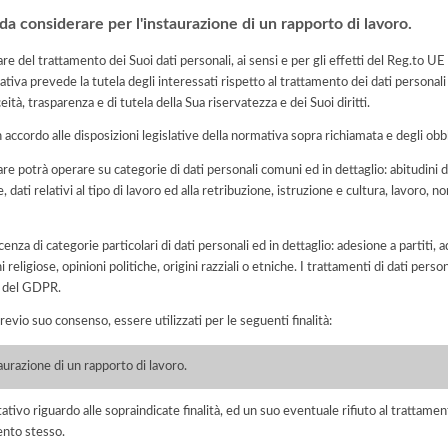
 da considerare per l'instaurazione di un rapporto di lavoro.
are del trattamento dei Suoi dati personali, ai sensi e per gli effetti del Reg.to
tiva prevede la tutela degli interessati rispetto al trattamento dei dati personali
eità, trasparenza e di tutela della Sua riservatezza e dei Suoi diritti.
n accordo alle disposizioni legislative della normativa sopra richiamata e degli obbli
are potrà operare su categorie di dati personali comuni ed in dettaglio: abitudini d
, dati relativi al tipo di lavoro ed alla retribuzione, istruzione e cultura, lavoro, n
cenza di categorie particolari di dati personali ed in dettaglio: adesione a partiti, 
i religiose, opinioni politiche, origini razziali o etniche. I trattamenti di dati pers
 9 del GDPR.
previo suo consenso, essere utilizzati per le seguenti finalità:
aurazione di un rapporto di lavoro.
ltativo riguardo alle sopraindicate finalità, ed un suo eventuale rifiuto al tratt
ento stesso.