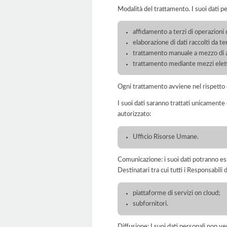
Modalità del trattamento. I suoi dati p
affidamento a terzi di operazioni 
elaborazione di dati raccolti da ter
trattamento manuale a mezzo di ar
trattamento mediante mezzi elett
Ogni trattamento avviene nel rispetto d
I suoi dati saranno trattati unicamente
autorizzato:
Ufficio Risorse Umane.
Comunicazione: i suoi dati potranno ess
Destinatari tra cui tutti i Responsabil
piattaforme di servizi on cloud;
subfornitori.
Diffusione: I suoi dati personali non ve