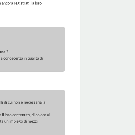
ancora registrati, la loro
mma 2;
 a conoscenza in qualità di
li di cui non è necessaria la
 il loro contenuto, di coloro ai
orta un impiego di mezzi