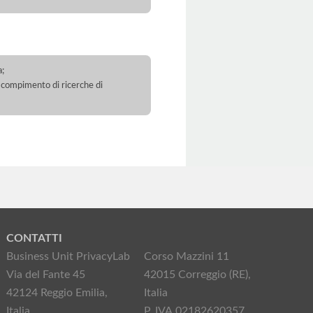
a;
 il compimento di ricerche di
CONTATTI
Business Unit PrivacyLab
Corso Mazzini 11
Via del Fante 45
42015 Correggio (RE),
42124 Reggio Emilia,
Italia
Italia
P. IVA 02182620357