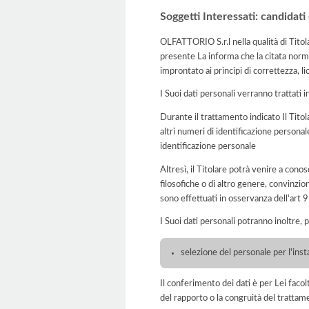
Soggetti Interessati: candidati
OLFATTORIO S.r.l nella qualità di Titol
presente La informa che la citata norma
improntato ai principi di correttezza, lic
I Suoi dati personali verranno trattati i
Durante il trattamento indicato Il Titol
altri numeri di identificazione personale
identificazione personale
Altresì, il Titolare potrà venire a conos
filosofiche o di altro genere, convinzion
sono effettuati in osservanza dell'art
I Suoi dati personali potranno inoltre, 
selezione del personale per l'inst
Il conferimento dei dati è per Lei faco
del rapporto o la congruità del trattam