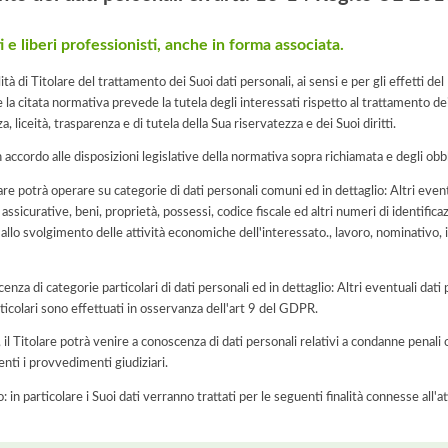
 e liberi professionisti, anche in forma associata.
i Titolare del trattamento dei Suoi dati personali, ai sensi e per gli effetti d
la citata normativa prevede la tutela degli interessati rispetto al trattamento de
, liceità, trasparenza e di tutela della Sua riservatezza e dei Suoi diritti.
n accordo alle disposizioni legislative della normativa sopra richiamata e degli obbli
are potrà operare su categorie di dati personali comuni ed in dettaglio: Altri event
sicurative, beni, proprietà, possessi, codice fiscale ed altri numeri di identificazi
i allo svolgimento delle attività economiche dell'interessato., lavoro, nominativo, i
cenza di categorie particolari di dati personali ed in dettaglio: Altri eventuali dati 
ticolari sono effettuati in osservanza dell'art 9 del GDPR.
o, il Titolare potrà venire a conoscenza di dati personali relativi a condanne penali 
enti i provvedimenti giudiziari.
o: in particolare i Suoi dati verranno trattati per le seguenti finalità connesse all