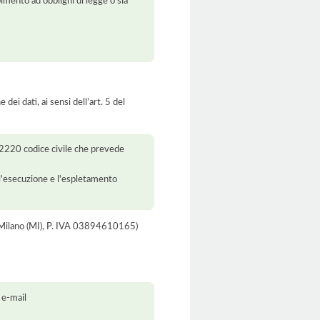
pimento ad obblighi di legge o sia
dei dati, ai sensi dell’art. 5 del
t. 2220 codice civile che prevede
r l'esecuzione e l'espletamento
2 Milano (MI), P. IVA 03894610165)
 e-mail