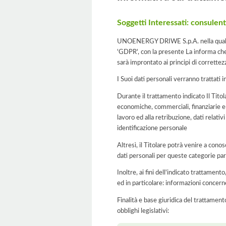
Soggetti Interessati: consulenti
UNOENERGY DRIWE S.p.A. nella qualità d
'GDPR', con la presente La informa che 
sarà improntato ai principi di correttezza
I Suoi dati personali verranno trattati i
Durante il trattamento indicato Il Titol
economiche, commerciali, finanziarie e as
lavoro ed alla retribuzione, dati relativ
identificazione personale
Altresì, il Titolare potrà venire a conos
dati personali per queste categorie par
Inoltre, ai fini dell'indicato trattament
ed in particolare: informazioni concern
Finalità e base giuridica del trattament
obblighi legislativi: