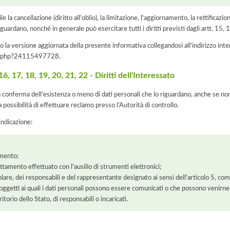
e la cancellazione (diritto all'oblio), la limitazione, l'aggiornamento, la rettificazion
guardano, nonché in generale può esercitare tutti i diritti previsti dagli artt. 15
 la versione aggiornata della presente informativa collegandosi all'indirizzo int
iva.php?24115497728
.
, 17, 18, 19, 20, 21, 22 - Diritti dell'Interessato
la conferma dell'esistenza o meno di dati personali che lo riguardano, anche se non 
a possibilità di effettuare reclamo presso l’Autorità di controllo.
'indicazione:
amento;
rattamento effettuato con l'ausilio di strumenti elettronici;
itolare, dei responsabili e del rappresentante designato ai sensi dell'articolo 5, co
soggetti ai quali i dati personali possono essere comunicati o che possono venirne
orio dello Stato, di responsabili o incaricati.