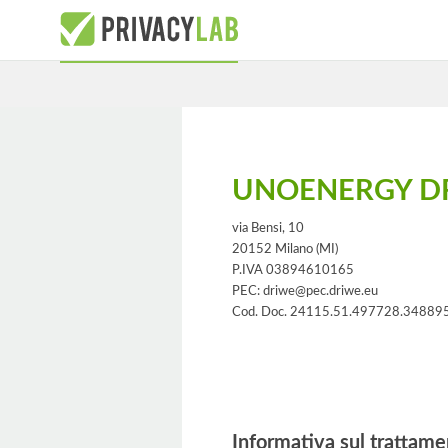
UNOENERGY DRI
via Bensi, 10
20152 Milano (MI)
P.IVA 03894610165
PEC: driwe@pec.driwe.eu
Cod. Doc. 24115.51.497728.34889
Informativa
Informativa sul trattame