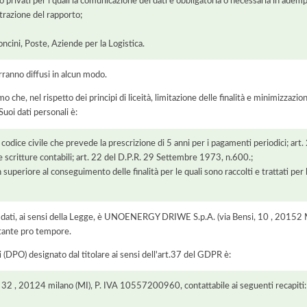
/o privati per i quali la comunicazione dei dati è obbligatoria o necessaria in adem
razione del rapporto;
oncini, Poste, Aziende per la Logistica.
rranno diffusi in alcun modo.
he, nel rispetto dei principi di liceità, limitazione delle finalità e minimizzazione 
uoi dati personali è:
8 codice civile che prevede la prescrizione di 5 anni per i pagamenti periodici; ar
e scritture contabili; art. 22 del D.P.R. 29 Settembre 1973, n.600.;
 superiore al conseguimento delle finalità per le quali sono raccolti e trattati pe
 dei dati, ai sensi della Legge, è UNOENERGY DRIWE S.p.A. (via Bensi, 10 , 2015
ntante pro tempore.
i (DPO) designato dal titolare ai sensi dell'art.37 del GDPR è:
ica 32 , 20124 milano (MI), P. IVA 10557200960, contattabile ai seguenti recapiti: