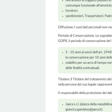
nell'ambito di soggetti pubblici e
comunque funzionale all'amminist
fornitori;
spedizionieri, Trasportatori, Padr
Diffusione: I suoi dati personali non ve
Periodo di Conservazione. Le segnaliamo c
GDPR, il periodo di conservazione dei S
5 - 10 anni ai sensi dell'art. 294
la conservazione per 10 anni dell
stabilito per un arco di tempo non
delle finalità contrattuali.
Titolare: il Titolare del trattamento
nella persona del suo legale rapprese
Il responsabile della protezione dei dat
Jaera s.r.l. (piazza della repubbl
gianrico.gambino@jaera.it).