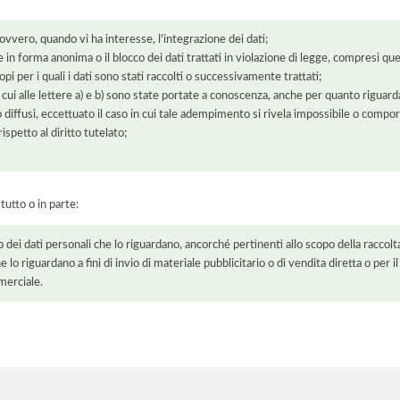
 ovvero, quando vi ha interesse, l'integrazione dei dati;
 in forma anonima o il blocco dei dati trattati in violazione di legge, compresi quel
pi per i quali i dati sono stati raccolti o successivamente trattati;
 cui alle lettere a) e b) sono state portate a conoscenza, anche per quanto riguarda
 o diffusi, eccettuato il caso in cui tale adempimento si rivela impossibile o comp
petto al diritto tutelato;
 tutto o in parte:
o dei dati personali che lo riguardano, ancorché pertinenti allo scopo della raccolt
e lo riguardano a fini di invio di materiale pubblicitario o di vendita diretta o per
merciale.