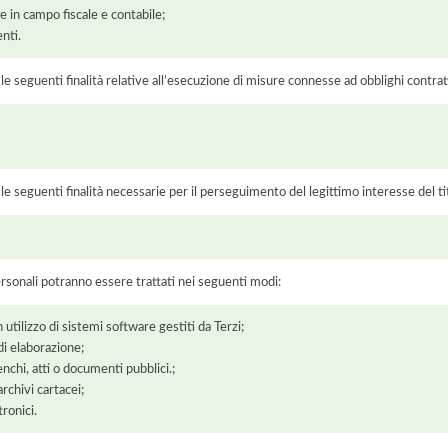
 in campo fiscale e contabile;
enti.
r le seguenti finalità relative all’esecuzione di misure connesse ad obblighi contrat
r le seguenti finalità necessarie per il perseguimento del legittimo interesse del ti
ersonali potranno essere trattati nei seguenti modi:
 utilizzo di sistemi software gestiti da Terzi;
di elaborazione;
enchi, atti o documenti pubblici.;
chivi cartacei;
ronici.