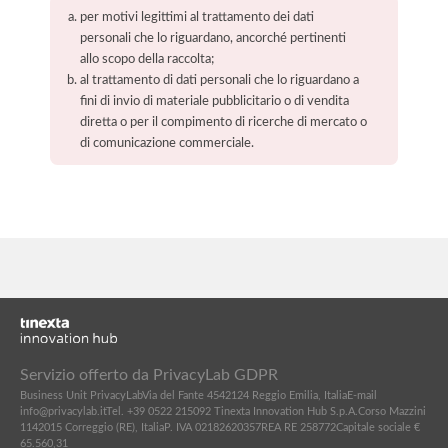
per motivi legittimi al trattamento dei dati
personali che lo riguardano, ancorché pertinenti
allo scopo della raccolta;
al trattamento di dati personali che lo riguardano a
fini di invio di materiale pubblicitario o di vendita
diretta o per il compimento di ricerche di mercato o
di comunicazione commerciale.
Servizio offerto da PrivacyLab GDPR
Business Unit PrivacyLab
Via del Fante 45
42124 Reggio Emilia, Italia
E-mail
info@privacylab.it
Tel. +39 0522 215092
Tinexta Innovation Hub S.p.A.
Corso Mazzini
11
42015 Correggio (RE), Italia
P. IVA 02182620357
REA RE 258772
Capitale sociale €
65.560,31