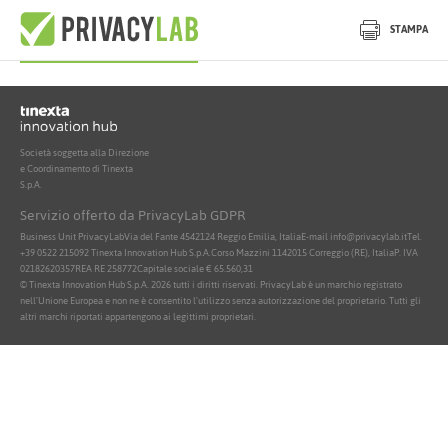
Nessun documento attivo trovato
STAMPA
Società soggetta alla Direzione
e Coordinamento di Tinexta
S.p.A.
Servizio offerto da PrivacyLab GDPR
Business Unit PrivacyLab
Via del Fante 45
42124 Reggio Emilia, Italia
E-mail info@privacylab.it
Tel.
+39 0522 215092
Tinexta Innovation Hub S.p.A.
Corso Mazzini 11
42015 Correggio (RE), Italia
P. IVA
02182620357
REA RE 258772
Capitale sociale € 65.560,31
© Tinexta Innovation Hub S.p.A. 2026 tutti i diritti riservati. PrivacyLab è un marchio registrato
nell'Unione Europea e non ne è consentito l'utilizzo senza autorizzazione del proprietario. Tutti gli
altri marchi riportati appartengono ai legittimi proprietari.