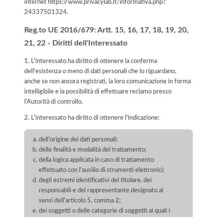
internet
https://www.privacylab.it/informativa.php?
24337501324
.
Reg.to UE 2016/679: Artt. 15, 16, 17, 18, 19, 20,
21, 22 - Diritti dell'Interessato
1. L'interessato ha diritto di ottenere la conferma
dell'esistenza o meno di dati personali che lo riguardano,
anche se non ancora registrati, la loro comunicazione in forma
intelligibile e la possibilità di effettuare reclamo presso
l’Autorità di controllo.
2. L'interessato ha diritto di ottenere l'indicazione:
dell'origine dei dati personali;
delle finalità e modalità del trattamento;
della logica applicata in caso di trattamento
effettuato con l'ausilio di strumenti elettronici;
degli estremi identificativi del titolare, dei
responsabili e del rappresentante designato ai
sensi dell'articolo 5, comma 2;
dei soggetti o delle categorie di soggetti ai quali i