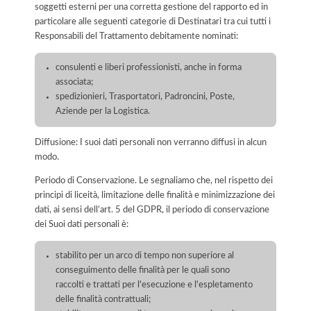
soggetti esterni per una corretta gestione del rapporto ed in
particolare alle seguenti categorie di Destinatari tra cui tutti i
Responsabili del Trattamento debitamente nominati:
consulenti e liberi professionisti, anche in forma
associata;
spedizionieri, Trasportatori, Padroncini, Poste,
Aziende per la Logistica.
Diffusione: I suoi dati personali non verranno diffusi in alcun
modo.
Periodo di Conservazione. Le segnaliamo che, nel rispetto dei
principi di liceità, limitazione delle finalità e minimizzazione dei
dati, ai sensi dell’art. 5 del GDPR, il periodo di conservazione
dei Suoi dati personali è:
stabilito per un arco di tempo non superiore al
conseguimento delle finalità per le quali sono
raccolti e trattati per l'esecuzione e l'espletamento
delle finalità contrattuali;