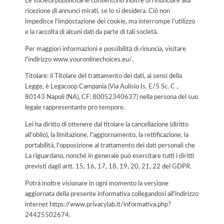
Le società pubblicitarie consentono inoltre di rinunciare alla
ricezione di annunci mirati, se lo si desidera. Ciò non
impedisce l'impostazione dei cookie, ma interrompe l'utilizzo
e la raccolta di alcuni dati da parte di tali società.
Per maggiori informazioni e possibilità di rinuncia, visitare
l'indirizzo www.youronlinechoices.eu/.
Titolare: il Titolare del trattamento dei dati, ai sensi della
Legge, è Legacoop Campania (Via Aulisio Is. E/5 Sc. C ,
80143 Napoli (NA), CF: 80052340637) nella persona del suo
legale rappresentante pro tempore.
Lei ha diritto di ottenere dal titolare la cancellazione (diritto
all'oblio), la limitazione, l'aggiornamento, la rettificazione, la
portabilità, l'opposizione al trattamento dei dati personali che
La riguardano, nonché in generale può esercitare tutti i diritti
previsti dagli artt. 15, 16, 17, 18, 19, 20, 21, 22 del GDPR.
Potrà inoltre visionare in ogni momento la versione
aggiornata della presente informativa collegandosi all'indirizzo
internet
https://www.privacylab.it/informativa.php?
24425502674
.