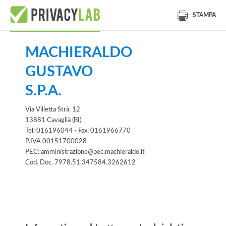
STAMPA
MACHIERALDO
GUSTAVO
S.P.A.
Via Villetta Strà, 12
13881 Cavaglià (BI)
Tel: 016196044 - Fax: 0161966770
P.IVA 00151700028
PEC: amministrazione@pec.machieraldo.it
Cod. Doc. 7978.51.347584.3262612
Informativa