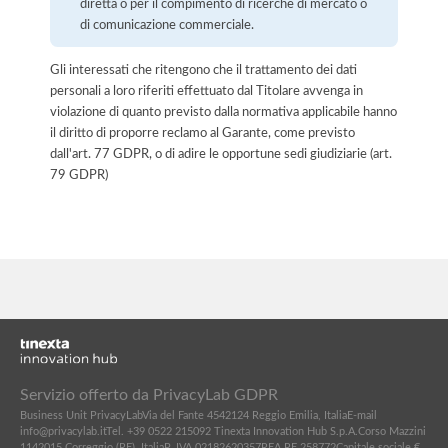
diretta o per il compimento di ricerche di mercato o
di comunicazione commerciale.
Gli interessati che ritengono che il trattamento dei dati
personali a loro riferiti effettuato dal Titolare avvenga in
violazione di quanto previsto dalla normativa applicabile hanno
il diritto di proporre reclamo al Garante, come previsto
dall'art. 77 GDPR, o di adire le opportune sedi giudiziarie (art.
79 GDPR)
Servizio offerto da PrivacyLab GDPR
Business Unit PrivacyLab
Via del Fante 45
42124 Reggio Emilia, Italia
E-mail
info@privacylab.it
Tel. +39 0522 215092
Tinexta Innovation Hub S.p.A.
Corso Mazzini
11
42015 Correggio (RE), Italia
P. IVA 02182620357
REA RE 258772
Capitale sociale €