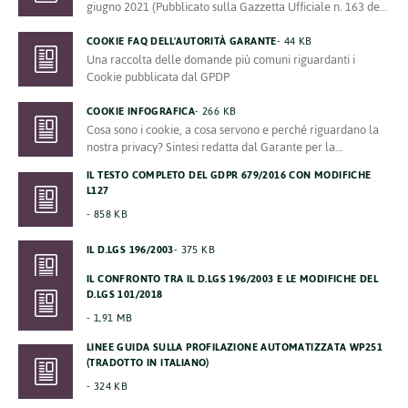
giugno 2021 (Pubblicato sulla Gazzetta Ufficiale n. 163 del
9 luglio 2021)
COOKIE FAQ DELL'AUTORITÀ GARANTE
44 KB
Una raccolta delle domande più comuni riguardanti i
Cookie pubblicata dal GPDP
COOKIE INFOGRAFICA
266 KB
Cosa sono i cookie, a cosa servono e perché riguardano la
nostra privacy? Sintesi redatta dal Garante per la
Protezione dei Dati Personali
IL TESTO COMPLETO DEL GDPR 679/2016 CON MODIFICHE
L127
858 KB
IL D.LGS 196/2003
375 KB
IL CONFRONTO TRA IL D.LGS 196/2003 E LE MODIFICHE DEL
D.LGS 101/2018
1,91 MB
LINEE GUIDA SULLA PROFILAZIONE AUTOMATIZZATA WP251
(TRADOTTO IN ITALIANO)
324 KB