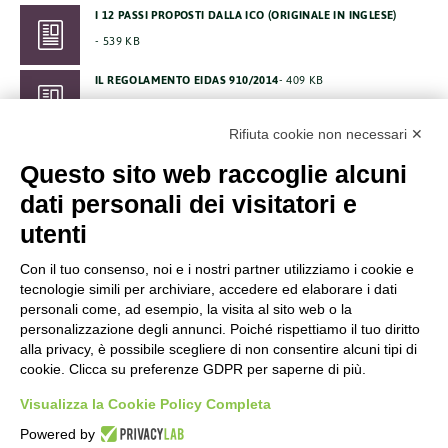
I 12 PASSI PROPOSTI DALLA ICO (ORIGINALE IN INGLESE)
539 KB
IL REGOLAMENTO EIDAS 910/2014
409 KB
LE LINEE GUIDA SULLA DPIA WP29 (IN INGLESE)
1 MB
Rifiuta cookie non necessari ✕
CODICE ETICO DEL GRUPPO TINEXTA
249 KB
Questo sito web raccoglie alcuni
MODELLO ORGANIZZATIVO PRIVACYLAB
624 KB
dati personali dei visitatori e
utenti
Con il tuo consenso, noi e i nostri partner utilizziamo i cookie e
tecnologie simili per archiviare, accedere ed elaborare i dati
personali come, ad esempio, la visita al sito web o la
Società soggetta alla Direzione
personalizzazione degli annunci. Poiché rispettiamo il tuo diritto
e Coordinamento di Tinexta
S.p.A.
alla privacy, è possibile scegliere di non consentire alcuni tipi di
cookie. Clicca su preferenze GDPR per saperne di più.
CORPORATE
Certificazioni
Visualizza la Cookie Policy Completa
Informativa Sulla Privacy
Powered by