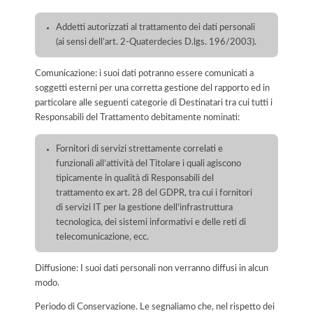
Addetti autorizzati al trattamento dei dati personali
(ai sensi dell’art. 2-Quaterdecies D.lgs. 196/2003).
Comunicazione: i suoi dati potranno essere comunicati a
soggetti esterni per una corretta gestione del rapporto ed in
particolare alle seguenti categorie di Destinatari tra cui tutti i
Responsabili del Trattamento debitamente nominati:
Fornitori di servizi strettamente correlati e
funzionali all’attività del Titolare i quali agiscono
tipicamente in qualità di Responsabili del
trattamento ex art. 28 del GDPR, tra cui i fornitori
di servizi IT per la gestione dell’infrastruttura
tecnologica, dei sistemi informativi e delle reti di
telecomunicazione, ecc.
Diffusione: I suoi dati personali non verranno diffusi in alcun
modo.
Periodo di Conservazione. Le segnaliamo che, nel rispetto dei