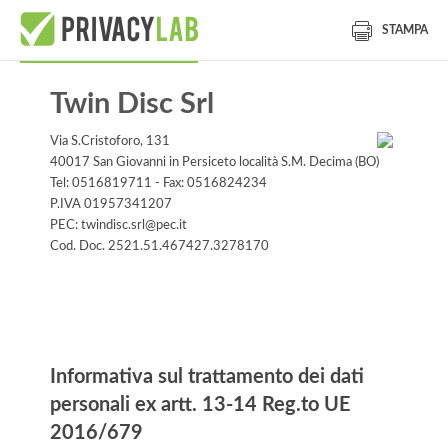
STAMPA
Twin Disc Srl
Via S.Cristoforo, 131
40017 San Giovanni in Persiceto località S.M. Decima (BO)
Tel: 0516819711 - Fax: 0516824234
P.IVA 01957341207
PEC: twindisc.srl@pec.it
Cod. Doc. 2521.51.467427.3278170
Informativa
Informativa sul trattamento dei dati
personali ex artt. 13-14 Reg.to UE
2016/679