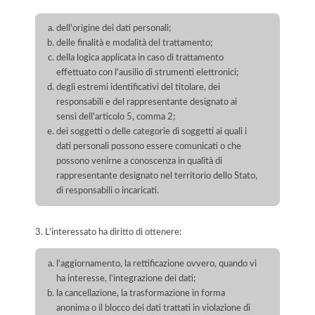
dell'origine dei dati personali;
delle finalità e modalità del trattamento;
della logica applicata in caso di trattamento
effettuato con l'ausilio di strumenti elettronici;
degli estremi identificativi del titolare, dei
responsabili e del rappresentante designato ai
sensi dell'articolo 5, comma 2;
dei soggetti o delle categorie di soggetti ai quali i
dati personali possono essere comunicati o che
possono venirne a conoscenza in qualità di
rappresentante designato nel territorio dello Stato,
di responsabili o incaricati.
3. L'interessato ha diritto di ottenere:
l'aggiornamento, la rettificazione ovvero, quando vi
ha interesse, l'integrazione dei dati;
la cancellazione, la trasformazione in forma
anonima o il blocco dei dati trattati in violazione di