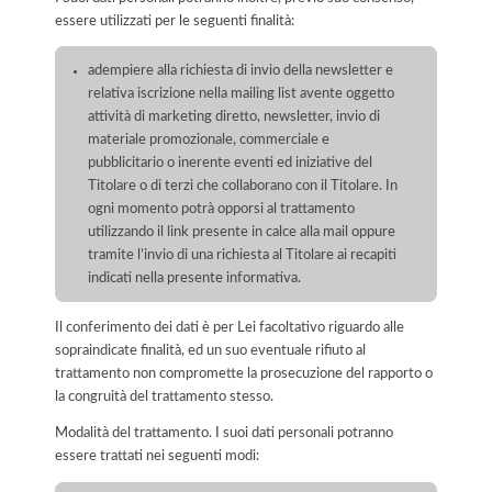
essere utilizzati per le seguenti finalità:
adempiere alla richiesta di invio della newsletter e
relativa iscrizione nella mailing list avente oggetto
attività di marketing diretto, newsletter, invio di
materiale promozionale, commerciale e
pubblicitario o inerente eventi ed iniziative del
Titolare o di terzi che collaborano con il Titolare. In
ogni momento potrà opporsi al trattamento
utilizzando il link presente in calce alla mail oppure
tramite l’invio di una richiesta al Titolare ai recapiti
indicati nella presente informativa.
Il conferimento dei dati è per Lei facoltativo riguardo alle
sopraindicate finalità, ed un suo eventuale rifiuto al
trattamento non compromette la prosecuzione del rapporto o
la congruità del trattamento stesso.
Modalità del trattamento. I suoi dati personali potranno
essere trattati nei seguenti modi: