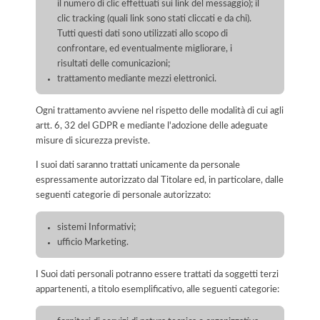
il numero di clic effettuati sui link del messaggio); il
clic tracking (quali link sono stati cliccati e da chi).
Tutti questi dati sono utilizzati allo scopo di
confrontare, ed eventualmente migliorare, i
risultati delle comunicazioni;
trattamento mediante mezzi elettronici.
Ogni trattamento avviene nel rispetto delle modalità di cui agli
artt. 6, 32 del GDPR e mediante l'adozione delle adeguate
misure di sicurezza previste.
I suoi dati saranno trattati unicamente da personale
espressamente autorizzato dal Titolare ed, in particolare, dalle
seguenti categorie di personale autorizzato:
sistemi Informativi;
ufficio Marketing.
I Suoi dati personali potranno essere trattati da soggetti terzi
appartenenti, a titolo esemplificativo, alle seguenti categorie: