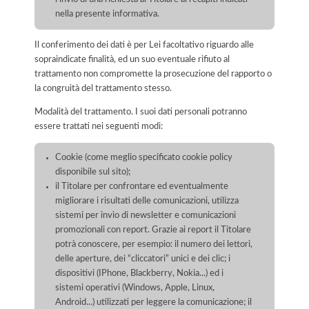
nella presente informativa.
Il conferimento dei dati è per Lei facoltativo riguardo alle
sopraindicate finalità, ed un suo eventuale rifiuto al
trattamento non compromette la prosecuzione del rapporto o
la congruità del trattamento stesso.
Modalità del trattamento. I suoi dati personali potranno
essere trattati nei seguenti modi:
Cookie (come meglio specificato cookie policy
disponibile sul sito);
il Titolare per confrontare ed eventualmente
migliorare i risultati delle comunicazioni, utilizza
sistemi per invio di newsletter e comunicazioni
promozionali con report. Grazie ai report il Titolare
potrà conoscere, per esempio: il numero dei lettori,
delle aperture, dei “cliccatori” unici e dei clic; i
dispositivi (IPhone, Blackberry, Nokia...) ed i
sistemi operativi (Windows, Apple, Linux,
Android...) utilizzati per leggere la comunicazione; il