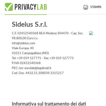
STAMPA
Sideius S.r.l.
C.F. 02452540368 REA Modena 304470 - Cap. Soc.
98.800,00 Euro i.v.
info@sideius.com
Viale Europa, 40
41011 Campogalliano (MO)
Tel: +39 059 527775 - Fax: +39 059 527773
P.IVA 02452540368
PEC: tec-eurolab@legalmail.it
Cod. Doc. 4432.51.308039.3315217
Informativa
Informativa sul trattamento dei dati