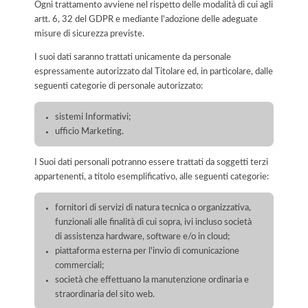
Ogni trattamento avviene nel rispetto delle modalità di cui agli
artt. 6, 32 del GDPR e mediante l'adozione delle adeguate
misure di sicurezza previste.
I suoi dati saranno trattati unicamente da personale
espressamente autorizzato dal Titolare ed, in particolare, dalle
seguenti categorie di personale autorizzato:
sistemi Informativi;
ufficio Marketing.
I Suoi dati personali potranno essere trattati da soggetti terzi
appartenenti, a titolo esemplificativo, alle seguenti categorie:
fornitori di servizi di natura tecnica o organizzativa,
funzionali alle finalità di cui sopra, ivi incluso società
di assistenza hardware, software e/o in cloud;
piattaforma esterna per l'invio di comunicazione
commerciali;
società che effettuano la manutenzione ordinaria e
straordinaria del sito web.