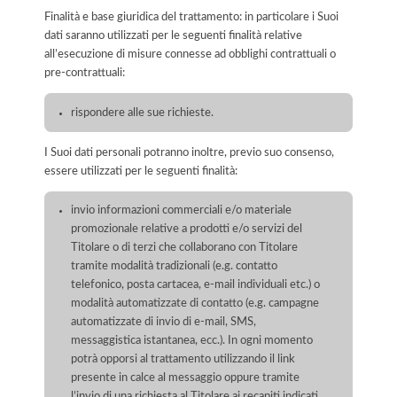
Finalità e base giuridica del trattamento: in particolare i Suoi
dati saranno utilizzati per le seguenti finalità relative
all’esecuzione di misure connesse ad obblighi contrattuali o
pre-contrattuali:
rispondere alle sue richieste.
I Suoi dati personali potranno inoltre, previo suo consenso,
essere utilizzati per le seguenti finalità:
invio informazioni commerciali e/o materiale
promozionale relative a prodotti e/o servizi del
Titolare o di terzi che collaborano con Titolare
tramite modalità tradizionali (e.g. contatto
telefonico, posta cartacea, e-mail individuali etc.) o
modalità automatizzate di contatto (e.g. campagne
automatizzate di invio di e-mail, SMS,
messaggistica istantanea, ecc.). In ogni momento
potrà opporsi al trattamento utilizzando il link
presente in calce al messaggio oppure tramite
l’invio di una richiesta al Titolare ai recapiti indicati