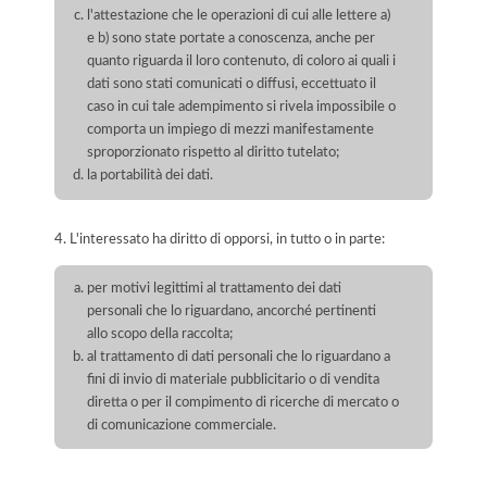
l'attestazione che le operazioni di cui alle lettere a)
e b) sono state portate a conoscenza, anche per
quanto riguarda il loro contenuto, di coloro ai quali i
dati sono stati comunicati o diffusi, eccettuato il
caso in cui tale adempimento si rivela impossibile o
comporta un impiego di mezzi manifestamente
sproporzionato rispetto al diritto tutelato;
la portabilità dei dati.
4. L'interessato ha diritto di opporsi, in tutto o in parte:
per motivi legittimi al trattamento dei dati
personali che lo riguardano, ancorché pertinenti
allo scopo della raccolta;
al trattamento di dati personali che lo riguardano a
fini di invio di materiale pubblicitario o di vendita
diretta o per il compimento di ricerche di mercato o
di comunicazione commerciale.