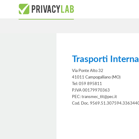
Trasporti Intern
Via Ponte Alto 32
41011 Campogalliano (MO)
Tel: 059 895811
P.IVA 00179970363
PEC: transmec_tit@pec.it
Cod. Doc. 9569.51.307594.336344
Informativa