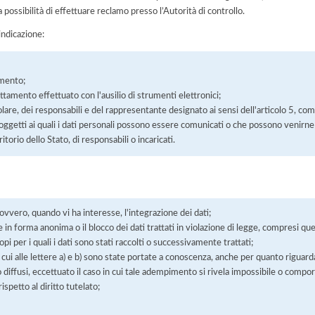
a possibilità di effettuare reclamo presso l’Autorità di controllo.
'indicazione:
amento;
rattamento effettuato con l'ausilio di strumenti elettronici;
itolare, dei responsabili e del rappresentante designato ai sensi dell'articolo 5, co
soggetti ai quali i dati personali possono essere comunicati o che possono venirne
orio dello Stato, di responsabili o incaricati.
 ovvero, quando vi ha interesse, l'integrazione dei dati;
 in forma anonima o il blocco dei dati trattati in violazione di legge, compresi quel
pi per i quali i dati sono stati raccolti o successivamente trattati;
 cui alle lettere a) e b) sono state portate a conoscenza, anche per quanto riguarda
 o diffusi, eccettuato il caso in cui tale adempimento si rivela impossibile o comp
petto al diritto tutelato;