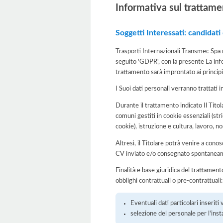
Informativa sul trattame
Soggetti Interessati: candidati
Trasporti Internazionali Transmec Spa n
seguito 'GDPR', con la presente La info
trattamento sarà improntato ai principi d
I Suoi dati personali verranno trattati i
Durante il trattamento indicato Il Titol
comuni gestiti in cookie essenziali (str
cookie), istruzione e cultura, lavoro, n
Altresì, il Titolare potrà venire a conos
CV inviato e/o consegnato spontaneamen
Finalità e base giuridica del trattamento
obblighi contrattuali o pre-contrattuali:
Eventuali dati particolari inseriti
selezione del personale per l'inst