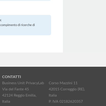
a;
 il compimento di ricerche di
CONTATTI
Business Unit PrivacyLab
Corso Mazzini 11
Via del Fante 45
42015 Correggio (RE),
42124 Reggio Emilia,
Italia
Italia
P. IVA 02182620357