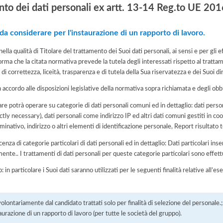
nto dei dati personali ex artt. 13-14 Reg.to UE 2
 da considerare per l'instaurazione di un rapporto di lavoro.
ella qualità di Titolare del trattamento dei Suoi dati personali, ai sensi e per gl
rma che la citata normativa prevede la tutela degli interessati rispetto al trattam
i correttezza, liceità, trasparenza e di tutela della Sua riservatezza e dei Suoi diri
n accordo alle disposizioni legislative della normativa sopra richiamata e degli obbli
are potrà operare su categorie di dati personali comuni ed in dettaglio: dati person
ictly necessary), dati personali come indirizzo IP ed altri dati comuni gestiti in co
ominativo, indirizzo o altri elementi di identificazione personale, Report risultato 
cenza di categorie particolari di dati personali ed in dettaglio: Dati particolari in
te.. I trattamenti di dati personali per queste categorie particolari sono effett
: in particolare i Suoi dati saranno utilizzati per le seguenti finalità relative all
 volontariamente dal candidato trattati solo per finalità di selezione del personale.;
aurazione di un rapporto di lavoro (per tutte le società del gruppo).