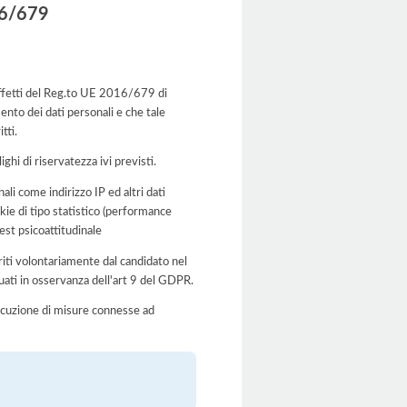
016/679
i effetti del Reg.to UE 2016/679 di
ento dei dati personali e che tale
tti.
ghi di riservatezza ivi previsti.
ali come indirizzo IP ed altri dati
okie di tipo statistico (performance
test psicoattitudinale
seriti volontariamente dal candidato nel
uati in osservanza dell'art 9 del GDPR.
’esecuzione di misure connesse ad