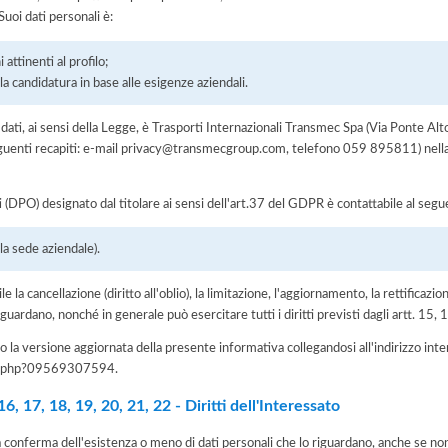
uoi dati personali è:
attinenti al profilo;
a candidatura in base alle esigenze aziendali.
ei dati, ai sensi della Legge, è Trasporti Internazionali Transmec Spa (Via Ponte 
uenti recapiti: e-mail privacy@transmecgroup.com, telefono 059 895811) nella 
i (DPO) designato dal titolare ai sensi dell'art.37 del GDPR è contattabile al segu
a sede aziendale).
e la cancellazione (diritto all'oblio), la limitazione, l'aggiornamento, la rettificazion
guardano, nonché in generale può esercitare tutti i diritti previsti dagli artt. 15
 la versione aggiornata della presente informativa collegandosi all'indirizzo int
iva.php?09569307594
.
, 17, 18, 19, 20, 21, 22 - Diritti dell'Interessato
la conferma dell'esistenza o meno di dati personali che lo riguardano, anche se non 