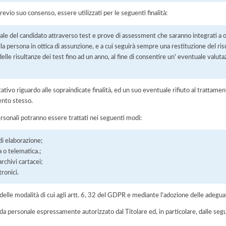
previo suo consenso, essere utilizzati per le seguenti finalità:
ale del candidato attraverso test e prove di assessment che saranno integrati a op
lla persona in ottica di assunzione, e a cui seguirà sempre una restituzione del risu
lle risultanze dei test fino ad un anno, al fine di consentire un' eventuale valutaz
ltativo riguardo alle sopraindicate finalità, ed un suo eventuale rifiuto al tratt
ento stesso.
ersonali potranno essere trattati nei seguenti modi:
di elaborazione;
a o telematica.;
chivi cartacei;
ronici.
elle modalità di cui agli artt. 6, 32 del GDPR e mediante l'adozione delle adegua
 da personale espressamente autorizzato dal Titolare ed, in particolare, dalle seg