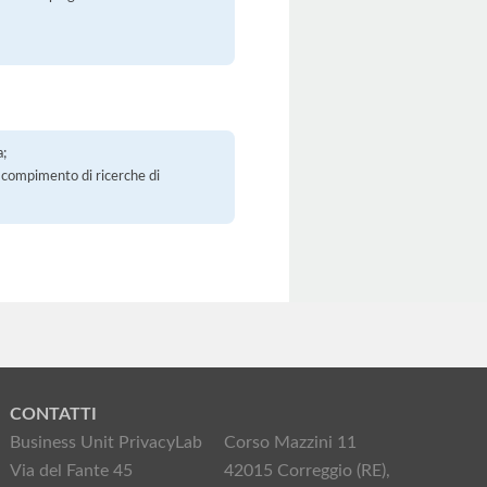
a;
 il compimento di ricerche di
CONTATTI
Business Unit PrivacyLab
Corso Mazzini 11
Via del Fante 45
42015 Correggio (RE),