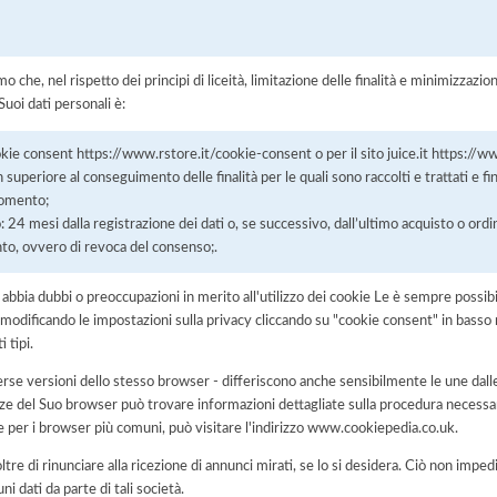
he, nel rispetto dei principi di liceità, limitazione delle finalità e minimizzazione 
uoi dati personali è:
okie consent https://www.rstore.it/cookie-consent o per il sito juice.it https://w
superiore al conseguimento delle finalità per le quali sono raccolti e trattati e fin
momento;
o: 24 mesi dalla registrazione dei dati o, se successivo, dall’ultimo acquisto o ordi
nto, ovvero di revoca del consenso;.
i abbia dubbi o preoccupazioni in merito all'utilizzo dei cookie Le è sempre possi
 modificando le impostazioni sulla privacy cliccando su "cookie consent" in basso 
 tipi.
rse versioni dello stesso browser - differiscono anche sensibilmente le une dalle
del Suo browser può trovare informazioni dettagliate sulla procedura necessari
e per i browser più comuni, può visitare l'indirizzo www.cookiepedia.co.uk.
tre di rinunciare alla ricezione di annunci mirati, se lo si desidera. Ciò non impe
uni dati da parte di tali società.