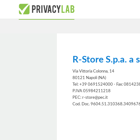
R-Store S.p.a. a 
Via Vittoria Colonna, 14
80121 Napoli (NA)
Tel: +39 0691524000 - Fax: 08142
P.IVA 05984211218
PEC: r-store@pec.it
Cod. Doc. 9604.51.310368.340967
Informativa