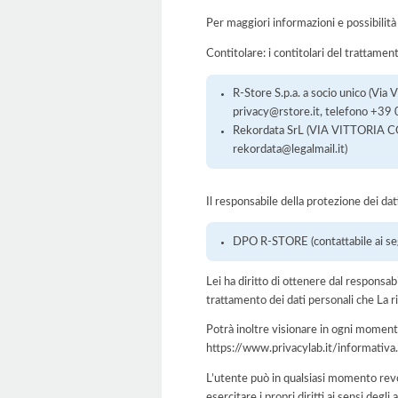
Per maggiori informazioni e possibilità
Contitolare: i contitolari del trattame
R-Store S.p.a. a socio unico (Via
privacy@rstore.it, telefono +3
Rekordata SrL (VIA VITTORIA CO
rekordata@legalmail.it)
Il responsabile della protezione dei da
DPO R-STORE (contattabile ai se
Lei ha diritto di ottenere dal responsabil
trattamento dei dati personali che La ri
Potrà inoltre visionare in ogni momento
https://www.privacylab.it/informat
L’utente può in qualsiasi momento rev
esercitare i propri diritti ai sensi de