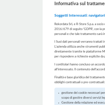
Informativa sul trattame
Soggetti Interessati: navigator
Rekordata SrL e R-Store S.p.a. a socio u
2016/679 di seguito 'GDPR', con la pre
personali e che tale trattamento sarà imp
I Suoi dati personali verranno trattati i
L’azienda utilizza anche strumenti pubb
direttamente tramite le piattaforme Met
per rispondere a richieste esplicite da p
I contitolari hanno concluso un accordo 
all'interessato. Il contenuto dell'accord
Finalità e base giuridica del trattamento
obblighi contrattuali o pre-contrattuali:
gestione dei cookie necessari per 
scopo di gestire diversi servizi l
Gestione della relazione ed esecuz