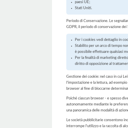
paesi UE;
Stati Uniti.
Periodo di Conservazione. Le segnaliamo c
GDPR, il periodo di conservazione dei S
Per i cookies vedi dettaglio in co
Stabilito per un arco di tempo non 
è possibile effettuare qualsiasi 
Per la finalità di marketing dirett
diritto di opposizione al trattame
Gestione dei cookie: nel caso in cui Le
l'impostazione e la lettura, ad esempio
browser al fine di bloccarne determinati
Poiché ciascun browser - e spesso dive
autonomamente mediante le preferenze 
una panoramica delle modalità di azion
Le società pubblicitarie consentono inol
interrompe l'utilizzo e la raccolta di alc