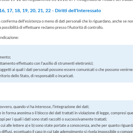
, 17, 18, 19, 20, 21, 22 - Diritti dell'Interessato
la conferma dell'esistenza o meno di dati personali che lo riguardano, anche se non 
a possibilità di effettuare reclamo presso l’Autorità di controllo.
'indicazione:
amento;
rattamento effettuato con l'ausilio di strumenti elettronici;
soggetti ai quali i dati personali possono essere comunicati o che possono venirne
orio dello Stato, di responsabili o incaricati.
 ovvero, quando vi ha interesse, l'integrazione dei dati;
 in forma anonima o il blocco dei dati trattati in violazione di legge, compresi quel
pi per i quali i dati sono stati raccolti o successivamente trattati;
 cui alle lettere a) e b) sono state portate a conoscenza, anche per quanto riguarda
 o diffusi, eccettuato il caso in cui tale adempimento si rivela impossibile o comp