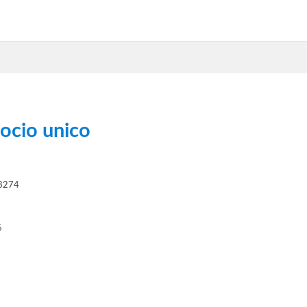
socio unico
38274
6