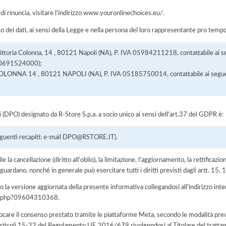
 di rinuncia, visitare l'indirizzo www.youronlinechoices.eu/.
nto dei dati, ai sensi della Legge e nella persona del loro rappresentante pro temp
 Vittoria Colonna, 14 , 80121 Napoli (NA), P. IVA 05984211218, contattabile ai se
9 0691524000);
LONNA 14 , 80121 NAPOLI (NA), P. IVA 05185750014, contattabile ai seguent
ti (DPO) designato da R-Store S.p.a. a socio unico ai sensi dell'art.37 del GDPR è:
guenti recapiti: e-mail DPO@RSTORE.IT).
e la cancellazione (diritto all'oblio), la limitazione, l'aggiornamento, la rettificazion
guardano, nonché in generale può esercitare tutti i diritti previsti dagli artt. 15
 la versione aggiornata della presente informativa collegandosi all'indirizzo int
iva.php?09604310368
.
ocare il consenso prestato tramite le piattaforme Meta, secondo le modalità pre
gli articoli 15-22 del Regolamento UE 2016/679 rivolgendosi al Titolare del tratt