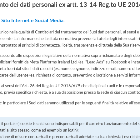
nto dei dati personali ex artt. 13-14 Reg.to UE 2
i Sito Internet e Social Media.
nico nella qualità di Contitolari del trattamento dei Suoi dati personali, ai sensi e
sente La informano che la citata normativa prevede la tutela degli interessati ri
rontato ai principi di correttezza, liceità, trasparenza e di tutela della Sua riserva
n accordo alle disposizioni legislative della normativa sopra richiamata e degli obbli
licitari forniti da Meta Platforms Ireland Ltd. (es. “Lead Ads” su Facebook e Inst
a fuori dal sito. I dati raccolti (es. nome, cognome, indirizzo email, numero di t
arte dell’utente (es. richiesta di contatto, preventivo o iscrizione a servizi inform
ai sensi dell'Art. 26 del Reg.to UE 2016/679 che disciplina i ruoli e le responsabi
o, previa specifica richiesta, è a sua disposizione presso la sede di ciascun contito
: in particolare i Suoi dati saranno utilizzati per le seguenti finalità relative all
il portale (i cookie tecnici sono indispensabili per il corretto funzionamento del si
egati al sito stesso, come ad esempio un login);
ione di misure contrattuali e precontrattuali adottate su tua richiesta ( es: richi