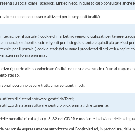
resenti su social come Facebook, Linkedin etc. in questo caso consultare anche le 
previo suo consenso, essere utilizzati per le seguenti finalità:
tecnici per il portale (i cookie di marketing vengono utilizzati per tenere traccia 
re annunci pertinenti e coinvolgenti per il singolo utente e quindi più preziosi per e
ecnici per il portale (i cookie statistici aiutano i proprietari di siti web a capire c
formazioni in forma anonima).
ltativo riguardo alle sopraindicate finalità, ed un suo eventuale rifiuto al tratt
ento stesso.
ersonali potranno essere trattati nei seguenti modi:
 utilizzo di sistemi software gestiti da Terzi;
on utilizzo di sistemi software gestiti o programmati direttamente.
elle modalità di cui agli artt. 6, 32 del GDPR e mediante l'adozione delle adegua
 da personale espressamente autorizzato dai Contitolari ed, in particolare, dalle s