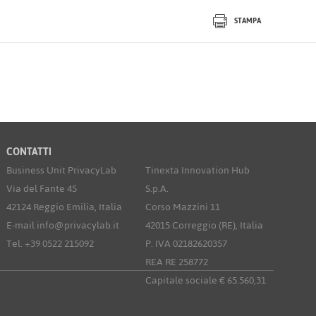
STAMPA
CONTATTI
Business Unit PrivacyLab
Tinexta Innovation Hub
Via del Fante 45
S.p.A.
42124 Reggio Emilia, Italia
Corso Mazzini 11
E-mail info@privacylab.it
42015 Correggio (RE), Italia
Tel. +39 0522 215092
P. IVA 02182620357
REA RE 258772
Capitale sociale € 65.560,31