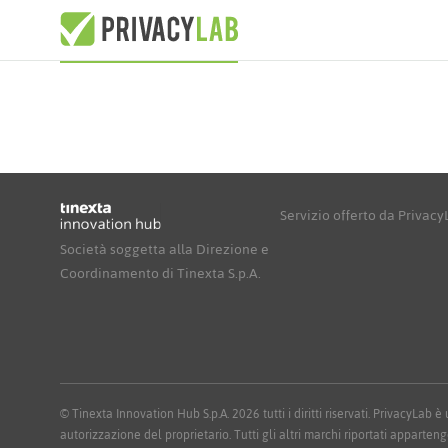
Servizio offerto da Privac
Società soggetta alla Direzione e
Coordinamento di Tinexta S.p.A.
© Tinexta Innovation Hub S.p.A. 2026 tutti i diritti riservati. PrivacyLab
autorizzazione del proprietario. Tutti gli altri marchi riportati apparteng