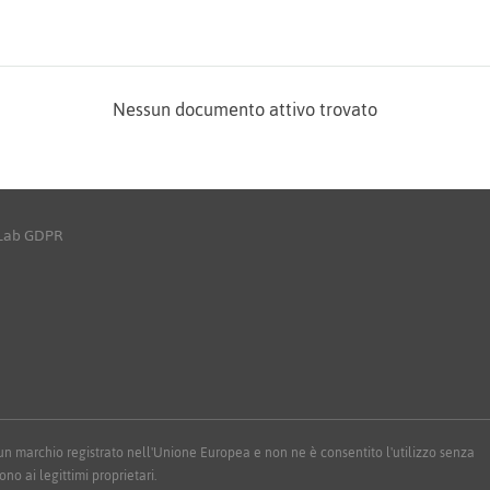
Nessun documento attivo trovato
yLab GDPR
 è un marchio registrato nell'Unione Europea e non ne è consentito l'utilizzo senza
ono ai legittimi proprietari.