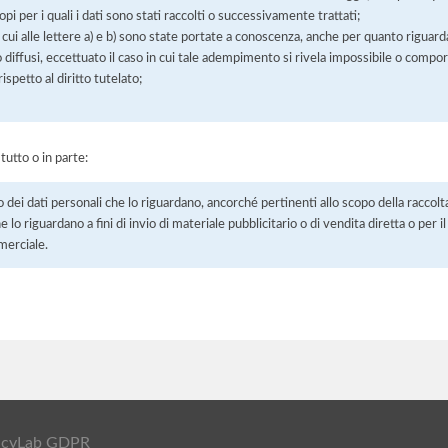
pi per i quali i dati sono stati raccolti o successivamente trattati;
 cui alle lettere a) e b) sono state portate a conoscenza, anche per quanto riguarda
 o diffusi, eccettuato il caso in cui tale adempimento si rivela impossibile o comp
petto al diritto tutelato;
 tutto o in parte:
o dei dati personali che lo riguardano, ancorché pertinenti allo scopo della raccolt
e lo riguardano a fini di invio di materiale pubblicitario o di vendita diretta o per
merciale.
ivacyLab GDPR