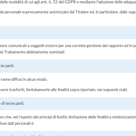
elle modalità di cui agli artt. 6, 32 del GDPR e mediante l'adozione delle adegua
 da personale espressamente autorizzato dal Titolare ed, in particolare, dalle seg
ere comunicati a soggetti esterni per una corretta gestione del rapporto ed in pa
i del Trattamento debitamente nominati:
ze parti.
rranno diffusi in alcun modo.
sere trasferiti, limitatamente alle finalità sopra riportate, nei seguenti stati:
 di terze parti.
he, nel rispetto dei principi di liceità, limitazione delle finalità e minimizzazione 
uoi dati personali è: