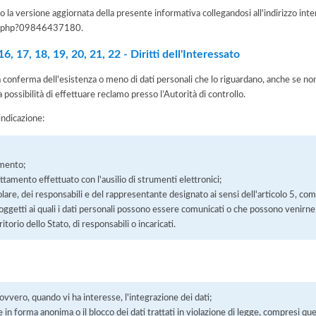
 la versione aggiornata della presente informativa collegandosi all'indirizzo int
iva.php?09846437180
.
, 17, 18, 19, 20, 21, 22 - Diritti dell'Interessato
la conferma dell'esistenza o meno di dati personali che lo riguardano, anche se non 
a possibilità di effettuare reclamo presso l’Autorità di controllo.
'indicazione:
amento;
rattamento effettuato con l'ausilio di strumenti elettronici;
itolare, dei responsabili e del rappresentante designato ai sensi dell'articolo 5, co
soggetti ai quali i dati personali possono essere comunicati o che possono venirne
orio dello Stato, di responsabili o incaricati.
 ovvero, quando vi ha interesse, l'integrazione dei dati;
 in forma anonima o il blocco dei dati trattati in violazione di legge, compresi quel