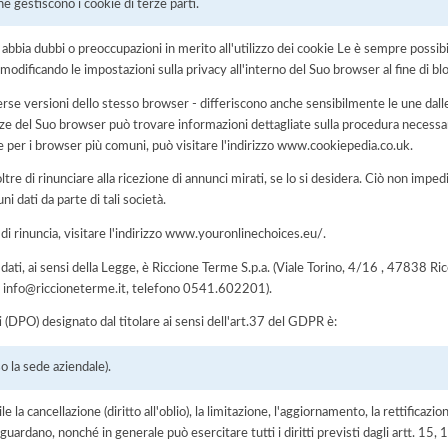
he gestiscono i cookie di terze parti.
i abbia dubbi o preoccupazioni in merito all'utilizzo dei cookie Le è sempre possi
modificando le impostazioni sulla privacy all'interno del Suo browser al fine di bl
rse versioni dello stesso browser - differiscono anche sensibilmente le une dalle
del Suo browser può trovare informazioni dettagliate sulla procedura necessari
e per i browser più comuni, può visitare l'indirizzo www.cookiepedia.co.uk.
tre di rinunciare alla ricezione di annunci mirati, se lo si desidera. Ciò non impe
uni dati da parte di tali società.
 di rinuncia, visitare l'indirizzo www.youronlinechoices.eu/.
ei dati, ai sensi della Legge, è Riccione Terme S.p.a. (Viale Torino, 4/16 , 47838
ail info@riccioneterme.it, telefono 0541.602201).
i (DPO) designato dal titolare ai sensi dell'art.37 del GDPR è:
 la sede aziendale).
e la cancellazione (diritto all'oblio), la limitazione, l'aggiornamento, la rettificazion
guardano, nonché in generale può esercitare tutti i diritti previsti dagli artt. 15