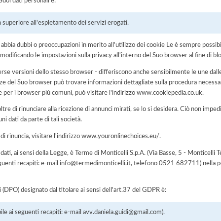
uoi dati personali è:
 superiore all'espletamento dei servizi erogati.
i abbia dubbi o preoccupazioni in merito all'utilizzo dei cookie Le è sempre possi
modificando le impostazioni sulla privacy all'interno del Suo browser al fine di bl
rse versioni dello stesso browser - differiscono anche sensibilmente le une dalle
del Suo browser può trovare informazioni dettagliate sulla procedura necessari
e per i browser più comuni, può visitare l'indirizzo www.cookiepedia.co.uk.
tre di rinunciare alla ricezione di annunci mirati, se lo si desidera. Ciò non impe
uni dati da parte di tali società.
 di rinuncia, visitare l'indirizzo www.youronlinechoices.eu/.
i dati, ai sensi della Legge, è Terme di Monticelli S.p.A. (Via Basse, 5 - Monticel
enti recapiti: e-mail info@termedimonticelli.it, telefono 0521 682711) nella p
i (DPO) designato dal titolare ai sensi dell'art.37 del GDPR è:
 ai seguenti recapiti: e-mail avv.daniela.guidi@gmail.com).