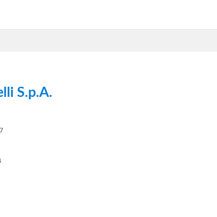
li S.p.A.
27
4