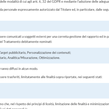
elle modalità di cui agli artt. 6, 32 del GDPR e mediante l'adozione delle adegua
 da personale espressamente autorizzato dal Titolare ed, in particolare, dalle seg
ere comunicati a soggetti esterni per una corretta gestione del rapporto ed in pa
i del Trattamento debitamente nominati:
Target pubblicitario, Personalizzazione dei contenuti;
tario, Analitica/Misurazione, Ottimizzazione.
rranno diffusi in alcun modo.
sere trasferiti, limitatamente alle finalità sopra riportate, nei seguenti stati:
he, nel rispetto dei principi di liceità, limitazione delle finalità e minimizzazione 