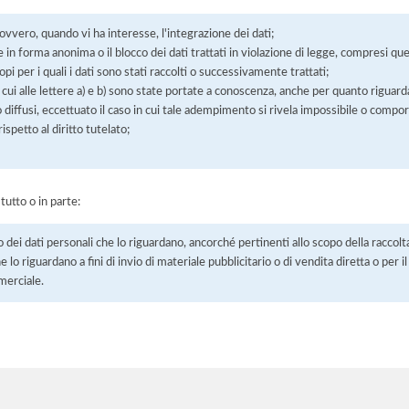
 ovvero, quando vi ha interesse, l'integrazione dei dati;
 in forma anonima o il blocco dei dati trattati in violazione di legge, compresi quel
pi per i quali i dati sono stati raccolti o successivamente trattati;
 cui alle lettere a) e b) sono state portate a conoscenza, anche per quanto riguarda
 o diffusi, eccettuato il caso in cui tale adempimento si rivela impossibile o comp
petto al diritto tutelato;
 tutto o in parte:
o dei dati personali che lo riguardano, ancorché pertinenti allo scopo della raccolt
e lo riguardano a fini di invio di materiale pubblicitario o di vendita diretta o per
merciale.