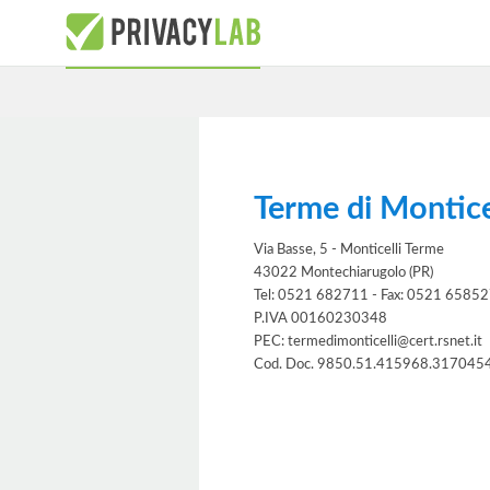
Terme di Monticel
Via Basse, 5 - Monticelli Terme
43022 Montechiarugolo (PR)
Tel: 0521 682711 - Fax: 0521 6585
P.IVA 00160230348
PEC: termedimonticelli@cert.rsnet.it
Cod. Doc. 9850.51.415968.317045
Informativa