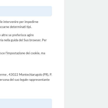
bile intervenire per impedirne
occarne determinati tipi.
 altre se preferisce agire
a nella guida del Suo browser. Per
disce l'impostazione dei cookie, ma
li Terme , 43022 Montechiarugolo (PR), P.
ersona del suo legale rappresentante