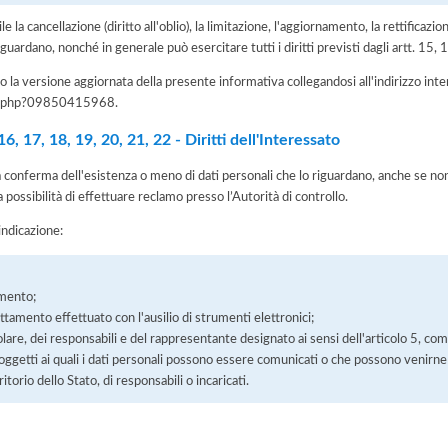
e la cancellazione (diritto all'oblio), la limitazione, l'aggiornamento, la rettificazion
guardano, nonché in generale può esercitare tutti i diritti previsti dagli artt. 15
 la versione aggiornata della presente informativa collegandosi all'indirizzo int
iva.php?09850415968
.
, 17, 18, 19, 20, 21, 22 - Diritti dell'Interessato
la conferma dell'esistenza o meno di dati personali che lo riguardano, anche se non 
a possibilità di effettuare reclamo presso l’Autorità di controllo.
'indicazione:
amento;
rattamento effettuato con l'ausilio di strumenti elettronici;
itolare, dei responsabili e del rappresentante designato ai sensi dell'articolo 5, co
soggetti ai quali i dati personali possono essere comunicati o che possono venirne
orio dello Stato, di responsabili o incaricati.