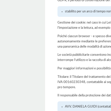
GDPR, il periodo di conservazione dei S
stabilito per un arco di tempo non
Gestione dei cookie: nel caso in cui Le
l'impostazione e la lettura, ad esempio 
Poiché ciascun browser - e spesso dive
autonomamente mediante le preferenze 
una panoramica delle modalità di azion
Le società pubblicitarie consentono inol
interrompe l'utilizzo e la raccolta di alc
Per maggiori informazioni e possibilità
Titolare: il Titolare del trattamento de
IVA 00160230348, contattabile ai segu
pro tempore.
Il responsabile della protezione dei dat
AVV. DANIELA GUIDI (contattabile