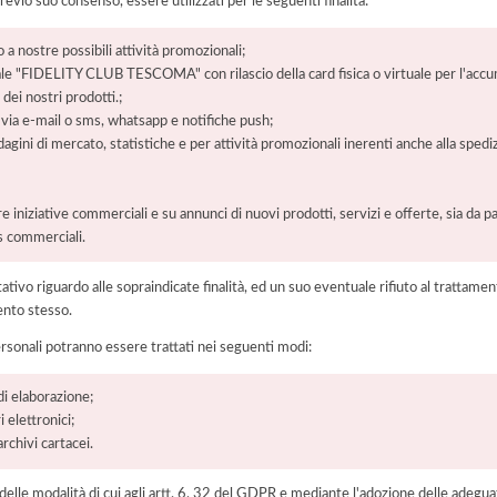
previo suo consenso, essere utilizzati per le seguenti finalità:
a nostre possibili attività promozionali;
e "FIDELITY CLUB TESCOMA" con rilascio della card fisica o virtuale per l'accumu
dei nostri prodotti.;
 via e-mail o sms, whatsapp e notifiche push;
ini di mercato, statistiche e per attività promozionali inerenti anche alla spediz
 iniziative commerciali e su annunci di nuovi prodotti, servizi e offerte, sia da pa
rs commerciali.
ltativo riguardo alle sopraindicate finalità, ed un suo eventuale rifiuto al tratt
ento stesso.
ersonali potranno essere trattati nei seguenti modi:
di elaborazione;
 elettronici;
chivi cartacei.
elle modalità di cui agli artt. 6, 32 del GDPR e mediante l'adozione delle adegua