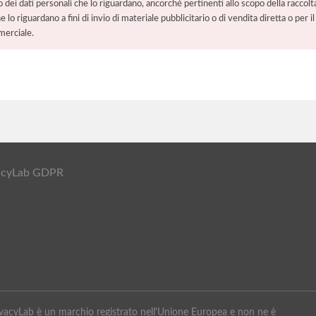
o dei dati personali che lo riguardano, ancorché pertinenti allo scopo della raccolt
e lo riguardano a fini di invio di materiale pubblicitario o di vendita diretta o per
merciale.
ivacyLab GDPR
PrivacyLab è un marchio registrato nell'Unione Europea e non ne è