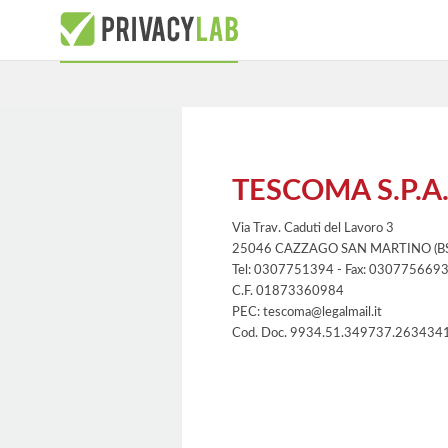
TESCOMA S.P.A
Via Trav. Caduti del Lavoro 3
25046 CAZZAGO SAN MARTINO (BS
Tel: 0307751394 - Fax: 030775669
C.F. 01873360984
PEC: tescoma@legalmail.it
Cod. Doc. 9934.51.349737.263434
Informativa