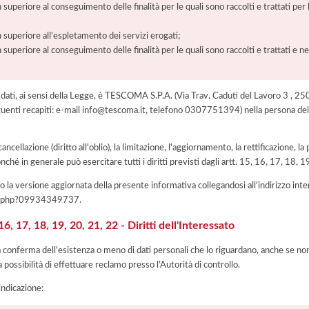
 superiore al conseguimento delle finalità per le quali sono raccolti e trattati pe
 superiore all'espletamento dei servizi erogati;
 superiore al conseguimento delle finalità per le quali sono raccolti e trattati e ne
 dei dati, ai sensi della Legge, è TESCOMA S.P.A. (Via Trav. Caduti del Lavoro
enti recapiti: e-mail info@tescoma.it, telefono 0307751394) nella persona del
 cancellazione (diritto all'oblio), la limitazione, l'aggiornamento, la rettificazione, l
nché in generale può esercitare tutti i diritti previsti dagli artt. 15, 16, 17, 18,
 la versione aggiornata della presente informativa collegandosi all'indirizzo int
iva.php?09934349737
.
, 17, 18, 19, 20, 21, 22 - Diritti dell'Interessato
la conferma dell'esistenza o meno di dati personali che lo riguardano, anche se non 
a possibilità di effettuare reclamo presso l’Autorità di controllo.
'indicazione: