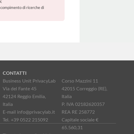
a;
 il compimento di ricerche di
CONTATTI
Business Unit PrivacyLab
Corso Mazzini 11
Via del Fante 45
42015 Correggio (RE),
42124 Reggio Emilia,
Italia
Italia
P. IVA 02182620357
E-mail info@privacylab.it
REA RE 258772
Tel. +39 0522 215092
Capitale sociale €
65.560,31