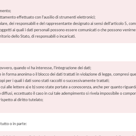
amento;
rattamento effettuato con l'ausilio di strumenti elettronici;
itolare, dei responsabili e del rappresentante designato ai sensi dell'articolo 5, co
soggetti ai quali i dati personali possono essere comunicati o che possono venirne
orio dello Stato, di responsabili o incaricati.
 ovvero, quando vi ha interesse, l'integrazione dei dati;
 in forma anonima o il blocco dei dati trattati in violazione di legge, compresi quel
pi per i quali i dati sono stati raccolti o successivamente trattati;
 cui alle lettere a) e b) sono state portate a conoscenza, anche per quanto riguarda
 o diffusi, eccettuato il caso in cui tale adempimento si rivela impossibile o comp
petto al diritto tutelato;
 tutto o in parte: