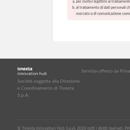
per motivi legittimi al trattament
al trattamento di dati personali ch
mercato o di comunicazione com
Servizio offerto da Pr
Società soggetta alla Direzione
e Coordinamento di Tinexta
S.p.A.
© Tinexta Innovation Hub S.p.A. 2026 tutti i diritti riservati. 