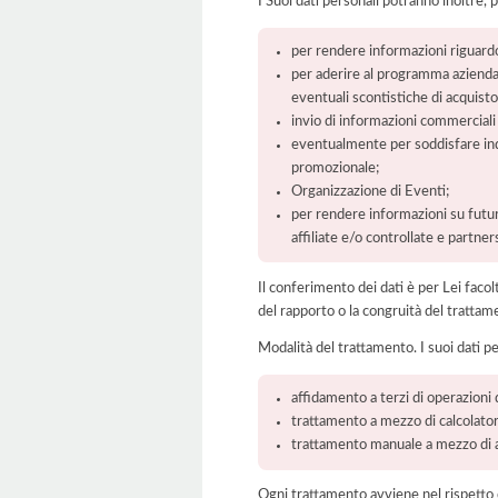
I Suoi dati personali potranno inoltre, 
per rendere informazioni riguardo 
per aderire al programma aziendal
eventuali scontistiche di acquisto 
invio di informazioni commerciali
eventualmente per soddisfare indag
promozionale;
Organizzazione di Eventi;
per rendere informazioni su future
affiliate e/o controllate e partne
Il conferimento dei dati è per Lei faco
del rapporto o la congruità del trattam
Modalità del trattamento. I suoi dati p
affidamento a terzi di operazioni 
trattamento a mezzo di calcolatori
trattamento manuale a mezzo di ar
Ogni trattamento avviene nel rispetto d