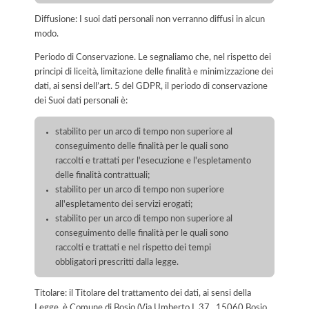
Diffusione: I suoi dati personali non verranno diffusi in alcun
modo.
Periodo di Conservazione. Le segnaliamo che, nel rispetto dei
principi di liceità, limitazione delle finalità e minimizzazione dei
dati, ai sensi dell’art. 5 del GDPR, il periodo di conservazione
dei Suoi dati personali è:
stabilito per un arco di tempo non superiore al
conseguimento delle finalità per le quali sono
raccolti e trattati per l'esecuzione e l'espletamento
delle finalità contrattuali;
stabilito per un arco di tempo non superiore
all'espletamento dei servizi erogati;
stabilito per un arco di tempo non superiore al
conseguimento delle finalità per le quali sono
raccolti e trattati e nel rispetto dei tempi
obbligatori prescritti dalla legge.
Titolare: il Titolare del trattamento dei dati, ai sensi della
Legge, è Comune di Bosio (Via Umberto I, 37 , 15060 Bosio