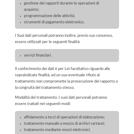
gestione dei rapporti durante le operazioni di
acquisto;
programmazione delle attività;
strumenti di pagamento elettronico.
I Suoi dati personali potranno inoltre, previo suo consenso,
essere utilizzati per le seguenti finalità:
servizi finanziari.
Il conferimento dei dati è per Lei facoltativo riguardo alle
sopraindicate finalità, ed un suo eventuale rifiuto al
trattamento non compromette la prosecuzione del rapporto o
la congruità del trattamento stesso.
Modalità del trattamento. I suoi dati personali potranno
essere trattati nei seguenti modi:
affidamento a terzi di operazioni di elaborazione;
trattamento manuale a mezzo di archivi cartacei;
trattamento mediante mezzi elettronici.