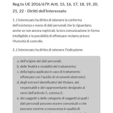
Reg.to UE 2016/679: Artt. 15, 16, 17, 18, 19, 20,
21, 22 - Diritti dell'Interessato
1. L'interessato ha diritto di ottenere la conferma
dell'esistenza o meno di dati personali che lo riguardano,
anche se non ancora registrati, la loro comunicazione in forma
intelligibile e la possibilità di effettuare reclamo presso
l’Autorità di controllo.
2. L'interessato ha diritto di ottenere l'indicazione:
dell'origine dei dati personali;
delle finalità e modalità del trattamento;
della logica applicata in caso di trattamento
effettuato con l'ausilio di strumenti elettronici;
degli estremi identificativi del titolare, dei
responsabili e del rappresentante designato ai
sensi dell'articolo 5, comma 2;
dei soggetti o delle categorie di soggetti ai quali i
dati personali possono essere comunicati o che
possono venirne a conoscenza in qualità di