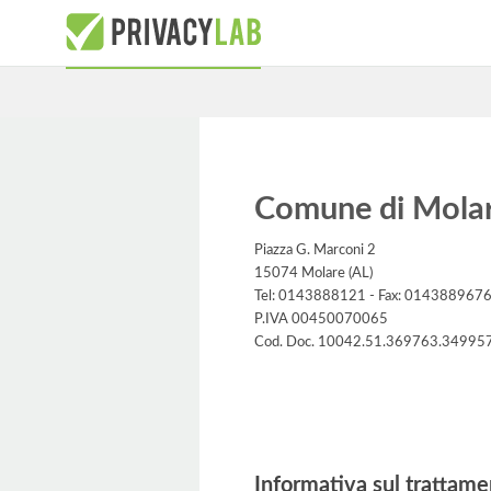
Comune di Mola
Piazza G. Marconi 2
15074 Molare (AL)
Tel: 0143888121 - Fax: 014388967
P.IVA 00450070065
Cod. Doc. 10042.51.369763.34995
Informativa
Informativa sul trattame