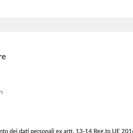
re
6
75
nto dei dati personali ex artt. 13-14 Reg.to UE 2