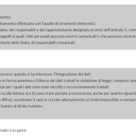
amento;
rattamento effettuato con l'ausilio di strumenti elettronici;
itolare, dei responsabili e del rappresentante designato ai sensi dell'articolo 5, co
soggetti ai quali i dati personali possono essere comunicati o che possono venirne
orio dello Stato, di responsabili o incaricati.
 ovvero, quando vi ha interesse, l'integrazione dei dati;
 in forma anonima o il blocco dei dati trattati in violazione di legge, compresi quel
pi per i quali i dati sono stati raccolti o successivamente trattati;
 cui alle lettere a) e b) sono state portate a conoscenza, anche per quanto riguarda
 o diffusi, eccettuato il caso in cui tale adempimento si rivela impossibile o comp
petto al diritto tutelato;
 tutto o in parte: