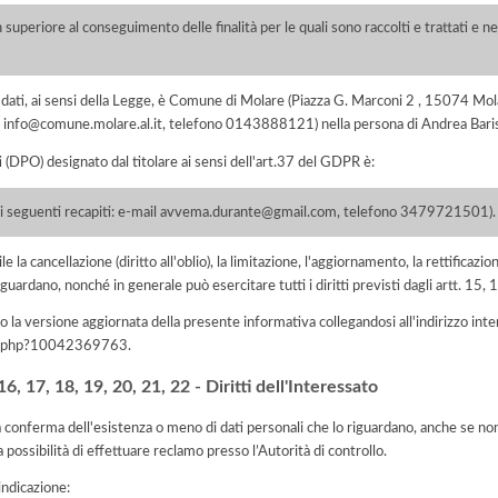
 superiore al conseguimento delle finalità per le quali sono raccolti e trattati e ne
dei dati, ai sensi della Legge, è Comune di Molare (Piazza G. Marconi 2 , 15074 
ail info@comune.molare.al.it, telefono 0143888121) nella persona di Andrea Bari
i (DPO) designato dal titolare ai sensi dell'art.37 del GDPR è:
ai seguenti recapiti: e-mail avvema.durante@gmail.com, telefono 3479721501).
e la cancellazione (diritto all'oblio), la limitazione, l'aggiornamento, la rettificazion
guardano, nonché in generale può esercitare tutti i diritti previsti dagli artt. 15
 la versione aggiornata della presente informativa collegandosi all'indirizzo int
iva.php?10042369763
.
, 17, 18, 19, 20, 21, 22 - Diritti dell'Interessato
la conferma dell'esistenza o meno di dati personali che lo riguardano, anche se non 
a possibilità di effettuare reclamo presso l’Autorità di controllo.
'indicazione: