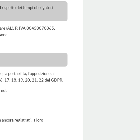
l rispetto dei tempi obbligatori
Molare (AL), P. IVA 00450070065,
sone.
e, la portabilità, l'opposizione al
, 16, 17, 18, 19, 20, 21, 22 del GDPR.
ernet
ancora registrati, la loro