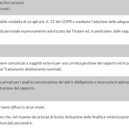
chivi cartacei;
ronici.
elle modalità di cui agli artt. 6, 32 del GDPR e mediante l'adozione delle adegua
 da personale espressamente autorizzato dal Titolare ed, in particolare, dalle seg
ere comunicati a soggetti esterni per una corretta gestione del rapporto ed in pa
i del Trattamento debitamente nominati:
/o privati per i quali la comunicazione dei dati è obbligatoria o necessaria in adem
razione del rapporto;
rranno diffusi in alcun modo.
he, nel rispetto dei principi di liceità, limitazione delle finalità e minimizzazione 
uoi dati personali è: