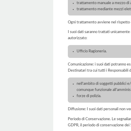
trattamento manuale a mezzo di ar
trattamento mediante mezzi elett
Ogni trattamento avviene nel rispetto d
I suoi dati saranno trattati unicamente
autorizzato:
Ufficio Ragioneria.
Comunicazione: i suoi dati potranno ess
Destinatari tra cui tutti i Responsabil
nell'ambito di soggetti pubblici e
comunque funzionale all'amminist
forze di polizia.
Diffusione: I suoi dati personali non ve
Periodo di Conservazione. Le segnaliamo c
GDPR, il periodo di conservazione dei S