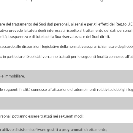
are del trattamento dei Suoi dati personali, ai sensi e per gli effetti del Reg.to
tiva prevede la tutela degli interessati rispetto al trattamento dei dati personali
eità, trasparenza e di tutela della Sua riservatezza e dei Suoi diritti.
n accordo alle disposizioni legislative della normativa sopra richiamata e degli obbli
o: in particolare i Suoi dati verranno trattati per le seguenti finalità connesse all
 e immobiliare.
 le seguenti finalità connesse all'attuazione di adempimenti relativi ad obblighi legi
ersonali potranno essere trattati nei seguenti modi:
on utilizzo di sistemi software gestiti o programmati direttamente;