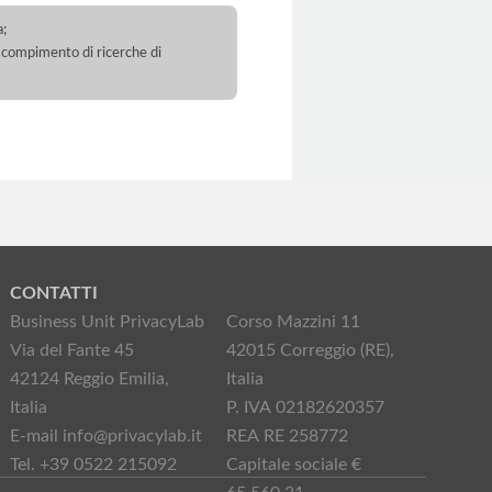
a;
 il compimento di ricerche di
CONTATTI
Business Unit PrivacyLab
Corso Mazzini 11
Via del Fante 45
42015 Correggio (RE),
42124 Reggio Emilia,
Italia
Italia
P. IVA 02182620357
E-mail info@privacylab.it
REA RE 258772
Tel. +39 0522 215092
Capitale sociale €