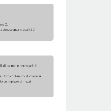
mma 2;
 a conoscenza in qualità di
li di cui non è necessaria la
 il loro contenuto, di coloro ai
orta un impiego di mezzi