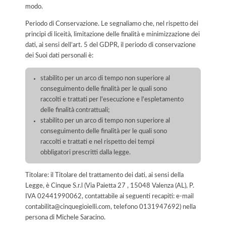
modo.
Periodo di Conservazione. Le segnaliamo che, nel rispetto dei
principi di liceità, limitazione delle finalità e minimizzazione dei
dati, ai sensi dell’art. 5 del GDPR, il periodo di conservazione
dei Suoi dati personali è:
stabilito per un arco di tempo non superiore al
conseguimento delle finalità per le quali sono
raccolti e trattati per l'esecuzione e l'espletamento
delle finalità contrattuali;
stabilito per un arco di tempo non superiore al
conseguimento delle finalità per le quali sono
raccolti e trattati e nel rispetto dei tempi
obbligatori prescritti dalla legge.
Titolare: il Titolare del trattamento dei dati, ai sensi della
Legge, è Cinque S.r.l (Via Paietta 27 , 15048 Valenza (AL), P.
IVA 02441990062, contattabile ai seguenti recapiti: e-mail
contabilita@cinquegioielli.com, telefono 0131947692) nella
persona di Michele Saracino.