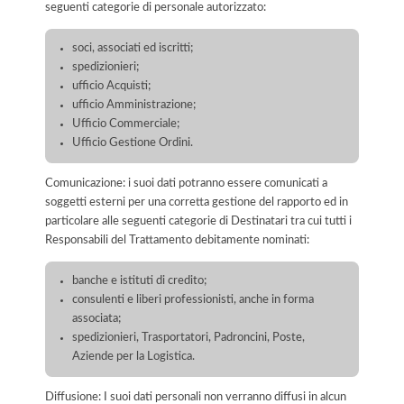
seguenti categorie di personale autorizzato:
soci, associati ed iscritti;
spedizionieri;
ufficio Acquisti;
ufficio Amministrazione;
Ufficio Commerciale;
Ufficio Gestione Ordini.
Comunicazione: i suoi dati potranno essere comunicati a
soggetti esterni per una corretta gestione del rapporto ed in
particolare alle seguenti categorie di Destinatari tra cui tutti i
Responsabili del Trattamento debitamente nominati:
banche e istituti di credito;
consulenti e liberi professionisti, anche in forma
associata;
spedizionieri, Trasportatori, Padroncini, Poste,
Aziende per la Logistica.
Diffusione: I suoi dati personali non verranno diffusi in alcun