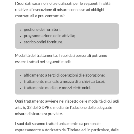
I Suoi dati saranno inoltre utilizzati per le seguenti finalità
relative all’esecuzione di misure connesse ad obblighi
contrattuali o pre-contrattuali:
gestione dei fornitori;
programmazione delle attività;
storico ordini forniture.
Modalità del trattamento. I suoi dati personali potranno
essere trattati nei seguenti modi:
affidamento a terzi di operazioni di elaborazione;
trattamento manuale a mezzo di archivi cartacei;
trattamento mediante mezzi elettronici.
Ogni trattamento avviene nel rispetto delle modalità di cui agli
artt. 6, 32 del GDPR e mediante l'adozione delle adeguate
misure di sicurezza previste.
I suoi dati saranno trattati unicamente da personale
espressamente autorizzato dal Titolare ed, in particolare, dalle