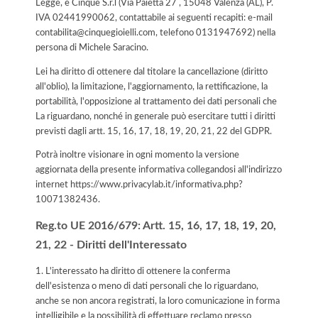
Legge, è Cinque S.r.l (Via Paietta 27 , 15048 Valenza (AL), P.
IVA 02441990062, contattabile ai seguenti recapiti: e-mail
contabilita@cinquegioielli.com, telefono 0131947692) nella
persona di Michele Saracino.
Lei ha diritto di ottenere dal titolare la cancellazione (diritto
all'oblio), la limitazione, l'aggiornamento, la rettificazione, la
portabilità, l'opposizione al trattamento dei dati personali che
La riguardano, nonché in generale può esercitare tutti i diritti
previsti dagli artt. 15, 16, 17, 18, 19, 20, 21, 22 del GDPR.
Potrà inoltre visionare in ogni momento la versione
aggiornata della presente informativa collegandosi all'indirizzo
internet
https://www.privacylab.it/informativa.php?
10071382436
.
Reg.to UE 2016/679: Artt. 15, 16, 17, 18, 19, 20,
21, 22 - Diritti dell'Interessato
1. L'interessato ha diritto di ottenere la conferma
dell'esistenza o meno di dati personali che lo riguardano,
anche se non ancora registrati, la loro comunicazione in forma
intelligibile e la possibilità di effettuare reclamo presso