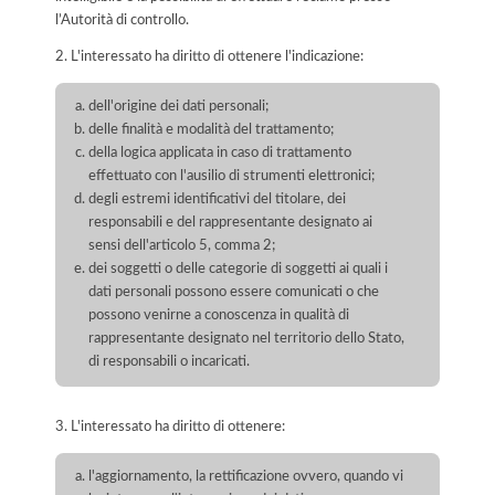
l’Autorità di controllo.
2. L'interessato ha diritto di ottenere l'indicazione:
dell'origine dei dati personali;
delle finalità e modalità del trattamento;
della logica applicata in caso di trattamento
effettuato con l'ausilio di strumenti elettronici;
degli estremi identificativi del titolare, dei
responsabili e del rappresentante designato ai
sensi dell'articolo 5, comma 2;
dei soggetti o delle categorie di soggetti ai quali i
dati personali possono essere comunicati o che
possono venirne a conoscenza in qualità di
rappresentante designato nel territorio dello Stato,
di responsabili o incaricati.
3. L'interessato ha diritto di ottenere:
l'aggiornamento, la rettificazione ovvero, quando vi