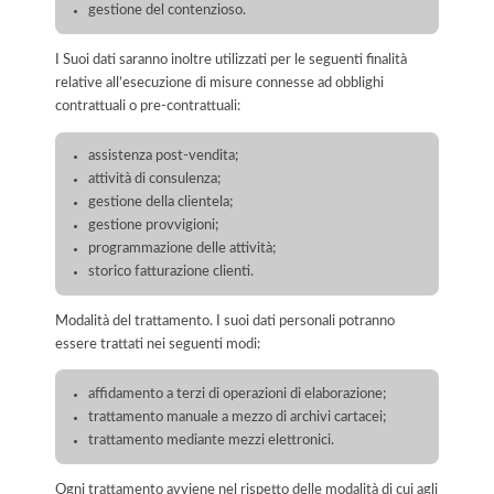
gestione del contenzioso.
I Suoi dati saranno inoltre utilizzati per le seguenti finalità
relative all’esecuzione di misure connesse ad obblighi
contrattuali o pre-contrattuali:
assistenza post-vendita;
attività di consulenza;
gestione della clientela;
gestione provvigioni;
programmazione delle attività;
storico fatturazione clienti.
Modalità del trattamento. I suoi dati personali potranno
essere trattati nei seguenti modi:
affidamento a terzi di operazioni di elaborazione;
trattamento manuale a mezzo di archivi cartacei;
trattamento mediante mezzi elettronici.
Ogni trattamento avviene nel rispetto delle modalità di cui agli