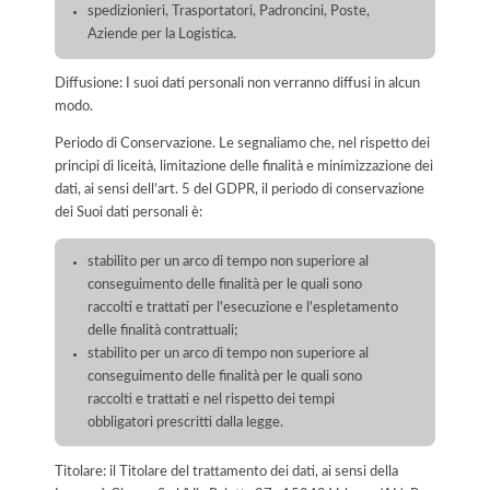
spedizionieri, Trasportatori, Padroncini, Poste,
Aziende per la Logistica.
Diffusione: I suoi dati personali non verranno diffusi in alcun
modo.
Periodo di Conservazione. Le segnaliamo che, nel rispetto dei
principi di liceità, limitazione delle finalità e minimizzazione dei
dati, ai sensi dell’art. 5 del GDPR, il periodo di conservazione
dei Suoi dati personali è:
stabilito per un arco di tempo non superiore al
conseguimento delle finalità per le quali sono
raccolti e trattati per l'esecuzione e l'espletamento
delle finalità contrattuali;
stabilito per un arco di tempo non superiore al
conseguimento delle finalità per le quali sono
raccolti e trattati e nel rispetto dei tempi
obbligatori prescritti dalla legge.
Titolare: il Titolare del trattamento dei dati, ai sensi della