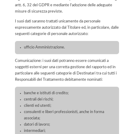
artt. 6, 32 del GDPR e mediante l'adozione delle adeguate
misure di sicurezza previste.
I suoi dati saranno trattati unicamente da personale
espressamente autorizzato dal Titolare ed, in particolare, dalle
seguenti categorie di personale autorizzato:
ufficio Amministrazione.
Comunicazione: i suoi dati potranno essere comunicati a
soggetti esterni per una corretta gestione del rapporto ed in
particolare alle seguenti categorie di Destinatari tra cui tutti i
Responsabili del Trattamento debitamente nominati:
banche e istituti di credito;
centrali dei rischi;
clienti ed utenti;
consulenti e liberi professionisti, anche in forma
associata;
datori di lavoro;
intermediari;