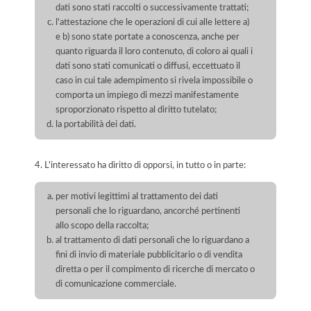
dati sono stati raccolti o successivamente trattati;
l'attestazione che le operazioni di cui alle lettere a)
e b) sono state portate a conoscenza, anche per
quanto riguarda il loro contenuto, di coloro ai quali i
dati sono stati comunicati o diffusi, eccettuato il
caso in cui tale adempimento si rivela impossibile o
comporta un impiego di mezzi manifestamente
sproporzionato rispetto al diritto tutelato;
la portabilità dei dati.
4. L'interessato ha diritto di opporsi, in tutto o in parte:
per motivi legittimi al trattamento dei dati
personali che lo riguardano, ancorché pertinenti
allo scopo della raccolta;
al trattamento di dati personali che lo riguardano a
fini di invio di materiale pubblicitario o di vendita
diretta o per il compimento di ricerche di mercato o
di comunicazione commerciale.