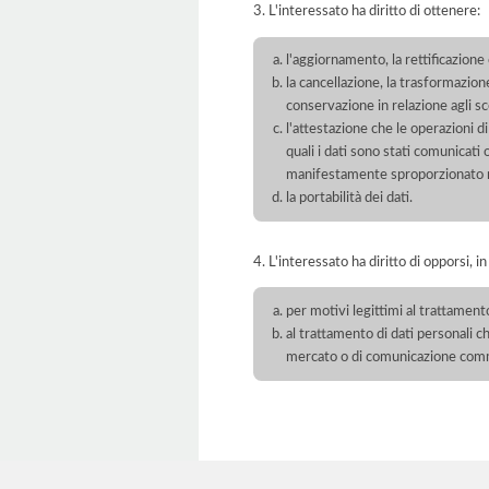
3. L'interessato ha diritto di ottenere:
l'aggiornamento, la rettificazione
la cancellazione, la trasformazione
conservazione in relazione agli sco
l'attestazione che le operazioni di
quali i dati sono stati comunicati
manifestamente sproporzionato ris
la portabilità dei dati.
4. L'interessato ha diritto di opporsi, in
per motivi legittimi al trattament
al trattamento di dati personali ch
mercato o di comunicazione com