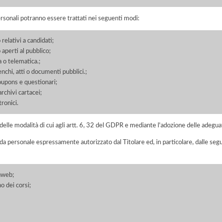
ersonali potranno essere trattati nei seguenti modi:
 relativi a candidati;
o aperti al pubblico;
a o telematica.;
enchi, atti o documenti pubblici.;
coupons e questionari;
chivi cartacei;
ronici.
elle modalità di cui agli artt. 6, 32 del GDPR e mediante l'adozione delle adegua
 da personale espressamente autorizzato dal Titolare ed, in particolare, dalle seg
aweb;
o dei corsi;