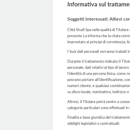
Informativa sul trattame
Soggetti Interessati: Allievi c
Città Studi Spa nella qualità di Titolar
presente La informa che la citata norma
improntato ai principi di correttezza, lic
I Suoi dati personali verranno trattati i
Durante il trattamento indicato Il Titol
personale, dati relativi al tipo di lavor
l'identità di una persona fisica, come n
possono portare all'identificazione, com
numeri cliente, e qualsiasi combinazio
su disco locale, nominativo, indirizzo o 
Altresì, il Titolare potrà venire a conos
categorie particolari sono effettuati i
Finalità e base giuridica del trattament
obblighi legislativi o contrattuali: