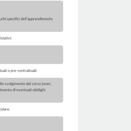
turbi specifici dell’apprendimento
slativi:
tuali o pre-contrattuali:
llo svolgimento del corso (orari,
pimento di eventuali obblighi
tolare: