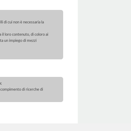
li di cui non è necessaria la
 il loro contenuto, di coloro ai
orta un impiego di mezzi
a;
 il compimento di ricerche di