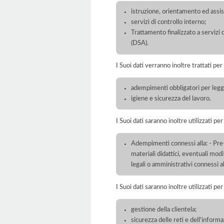
istruzione, orientamento ed assis
servizi di controllo interno;
Trattamento finalizzato a servizi 
(DSA).
I Suoi dati verranno inoltre trattati per
adempimenti obbligatori per legge
igiene e sicurezza del lavoro.
I Suoi dati saranno inoltre utilizzati pe
Adempimenti connessi alla: - Pre-i
materiali didattici, eventuali mod
legali o amministrativi connessi a
I Suoi dati saranno inoltre utilizzati pe
gestione della clientela;
sicurezza delle reti e dell'inform