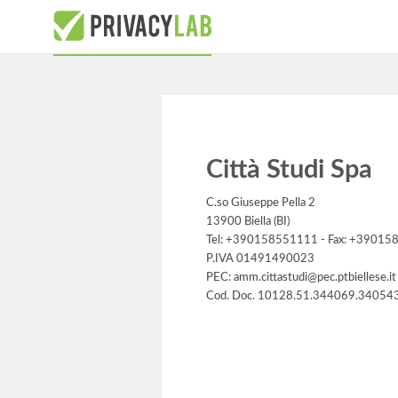
Città Studi Spa
C.so Giuseppe Pella 2
13900 Biella (BI)
Tel: +390158551111 - Fax: +3901
P.IVA 01491490023
PEC: amm.cittastudi@pec.ptbiellese.it
Cod. Doc. 10128.51.344069.34054
Informativa