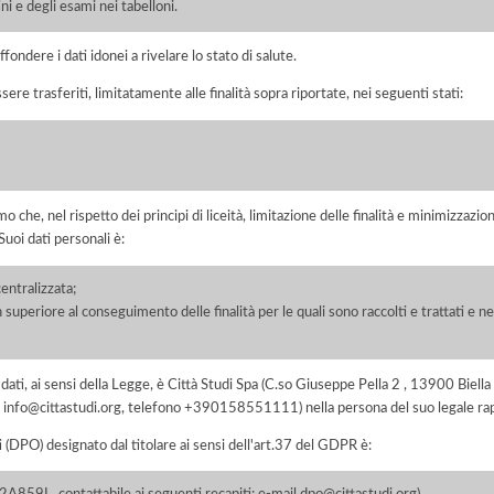
ni e degli esami nei tabelloni.
fondere i dati idonei a rivelare lo stato di salute.
sere trasferiti, limitatamente alle finalità sopra riportate, nei seguenti stati:
he, nel rispetto dei principi di liceità, limitazione delle finalità e minimizzazione 
uoi dati personali è:
centralizzata;
 superiore al conseguimento delle finalità per le quali sono raccolti e trattati e ne
ei dati, ai sensi della Legge, è Città Studi Spa (C.so Giuseppe Pella 2 , 13900 Bie
mail info@cittastudi.org, telefono +390158551111) nella persona del suo legale 
i (DPO) designato dal titolare ai sensi dell'art.37 del GDPR è: