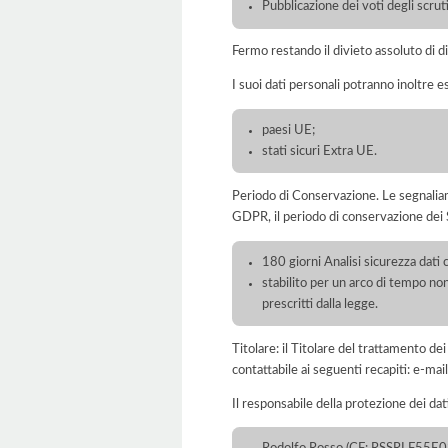
Pubblicazione dei voti degli scruti
Fermo restando il divieto assoluto di dif
I suoi dati personali potranno inoltre es
paesi UE;
stati sicuri Extra UE.
Periodo di Conservazione. Le segnaliamo c
GDPR, il periodo di conservazione dei S
180 giorni Analisi sicurezza dati 
stabilito per un arco di tempo non
prescritti dalla legge.
Titolare: il Titolare del trattamento d
contattabile ai seguenti recapiti: e-
Il responsabile della protezione dei dat