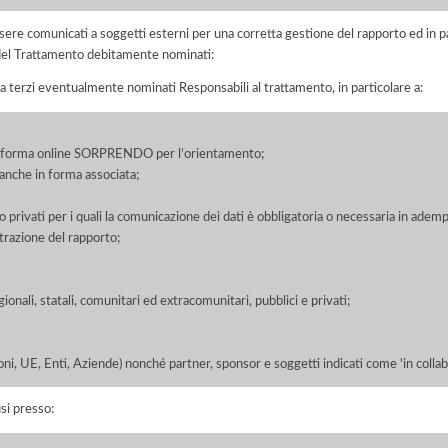
ere comunicati a soggetti esterni per una corretta gestione del rapporto ed in pa
i del Trattamento debitamente nominati:
a terzi eventualmente nominati Responsabili al trattamento, in particolare a:
ttaforma online SORPRENDO per l’orientamento;
, anche in forma associata;
/o privati per i quali la comunicazione dei dati è obbligatoria o necessaria in adem
razione del rapporto;
ionali, statali, comunitari ed extracomunitari, pubblici e privati;
oni, UE, Enti, Aziende) nonché partner, sponsor e soggetti indicati come 'in colla
si presso: