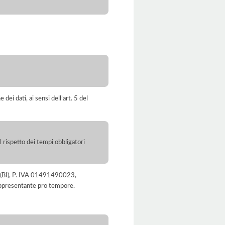
dei dati, ai sensi dell’art. 5 del
l rispetto dei tempi obbligatori
lla (BI), P. IVA 01491490023,
rappresentante pro tempore.