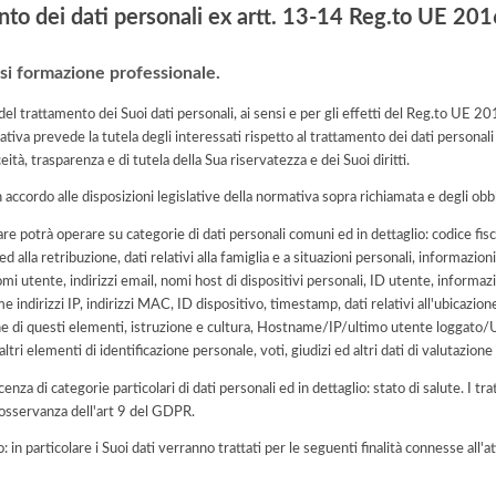
nto dei dati personali ex artt. 13-14 Reg.to UE 2
orsi formazione professionale.
e del trattamento dei Suoi dati personali, ai sensi e per gli effetti del Reg.to UE 
tiva prevede la tutela degli interessati rispetto al trattamento dei dati personali
eità, trasparenza e di tutela della Sua riservatezza e dei Suoi diritti.
n accordo alle disposizioni legislative della normativa sopra richiamata e degli obbli
are potrà operare su categorie di dati personali comuni ed in dettaglio: codice fisc
o ed alla retribuzione, dati relativi alla famiglia e a situazioni personali, informaz
omi utente, indirizzi email, nomi host di dispositivi personali, ID utente, informazi
e indirizzi IP, indirizzi MAC, ID dispositivo, timestamp, dati relativi all'ubicazio
ne di questi elementi, istruzione e cultura, Hostname/IP/ultimo utente loggato
altri elementi di identificazione personale, voti, giudizi ed altri dati di valutazio
cenza di categorie particolari di dati personali ed in dettaglio: stato di salute. I t
n osservanza dell'art 9 del GDPR.
o: in particolare i Suoi dati verranno trattati per le seguenti finalità connesse all