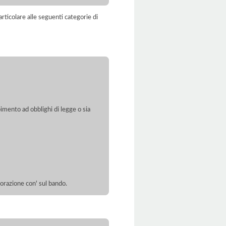
rticolare alle seguenti categorie di
pimento ad obblighi di legge o sia
borazione con' sul bando.