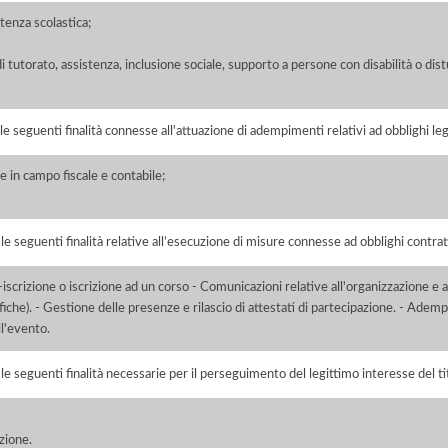
tenza scolastica;
di tutorato, assistenza, inclusione sociale, supporto a persone con disabilità o dis
 le seguenti finalità connesse all'attuazione di adempimenti relativi ad obblighi legi
 in campo fiscale e contabile;
r le seguenti finalità relative all’esecuzione di misure connesse ad obblighi contrat
scrizione o iscrizione ad un corso - Comunicazioni relative all'organizzazione e a
ifiche). - Gestione delle presenze e rilascio di attestati di partecipazione. - Adem
ll'evento.
r le seguenti finalità necessarie per il perseguimento del legittimo interesse del ti
azione.