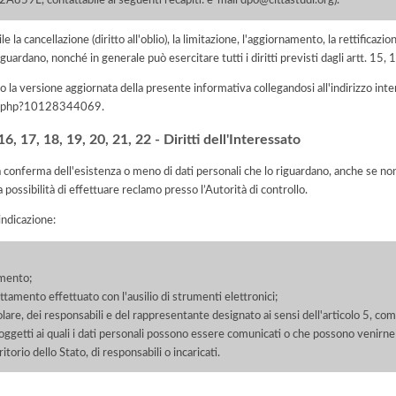
59L, contattabile ai seguenti recapiti: e-mail dpo@cittastudi.org).
e la cancellazione (diritto all'oblio), la limitazione, l'aggiornamento, la rettificazion
guardano, nonché in generale può esercitare tutti i diritti previsti dagli artt. 15
 la versione aggiornata della presente informativa collegandosi all'indirizzo int
iva.php?10128344069
.
, 17, 18, 19, 20, 21, 22 - Diritti dell'Interessato
la conferma dell'esistenza o meno di dati personali che lo riguardano, anche se non 
a possibilità di effettuare reclamo presso l’Autorità di controllo.
'indicazione:
amento;
rattamento effettuato con l'ausilio di strumenti elettronici;
itolare, dei responsabili e del rappresentante designato ai sensi dell'articolo 5, co
soggetti ai quali i dati personali possono essere comunicati o che possono venirne
orio dello Stato, di responsabili o incaricati.