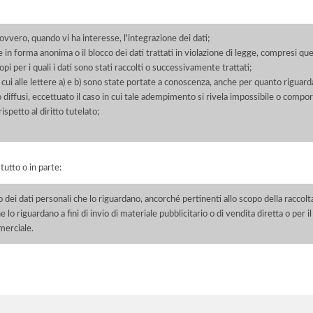
 ovvero, quando vi ha interesse, l'integrazione dei dati;
 in forma anonima o il blocco dei dati trattati in violazione di legge, compresi quel
pi per i quali i dati sono stati raccolti o successivamente trattati;
 cui alle lettere a) e b) sono state portate a conoscenza, anche per quanto riguarda
 o diffusi, eccettuato il caso in cui tale adempimento si rivela impossibile o comp
petto al diritto tutelato;
 tutto o in parte:
o dei dati personali che lo riguardano, ancorché pertinenti allo scopo della raccolt
e lo riguardano a fini di invio di materiale pubblicitario o di vendita diretta o per
merciale.