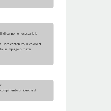
li di cui non è necessaria la
 il loro contenuto, di coloro ai
orta un impiego di mezzi
a;
 il compimento di ricerche di