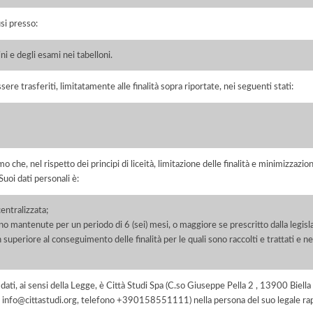
si presso:
ni e degli esami nei tabelloni.
sere trasferiti, limitatamente alle finalità sopra riportate, nei seguenti stati:
he, nel rispetto dei principi di liceità, limitazione delle finalità e minimizzazione 
uoi dati personali è:
centralizzata;
o mantenute per un periodo di 6 (sei) mesi, o maggiore se prescritto dalla legisla
 superiore al conseguimento delle finalità per le quali sono raccolti e trattati e ne
ei dati, ai sensi della Legge, è Città Studi Spa (C.so Giuseppe Pella 2 , 13900 Bie
mail info@cittastudi.org, telefono +390158551111) nella persona del suo legale 