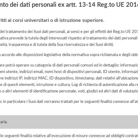
nto dei dati personali ex artt. 13-14 Reg.to UE 2
ritti ai corsi universitari o di istruzione superiore.
e del trattamento dei Suoi dati personali, ai sensi e per gli effetti del Reg.to UE 
tiva prevede la tutela degli interessati rispetto al trattamento dei dati personali
eità, trasparenza e di tutela della Sua riservatezza e dei Suoi diritti.
n accordo alle disposizioni legislative della normativa sopra richiamata e degli obbli
lare potrà operare su categorie di dati personali comuni ed in dettaglio: informaz
omi utente, indirizzi email, nomi host di dispositivi personali, ID utente, informazi
e indirizzi IP, indirizzi MAC, ID dispositivo, timestamp, dati relativi all'ubicazio
e di questi elementi, istruzione e cultura, Log di richiesta di autenticazione al
 o altri elementi di identificazione personale, voti, giudizi ed altri dati di valuta
o: in particolare i Suoi dati verranno trattati per le seguenti finalità connesse all
aria.
r le seguenti finalità relative all’esecuzione di misure connesse ad obblighi contrat