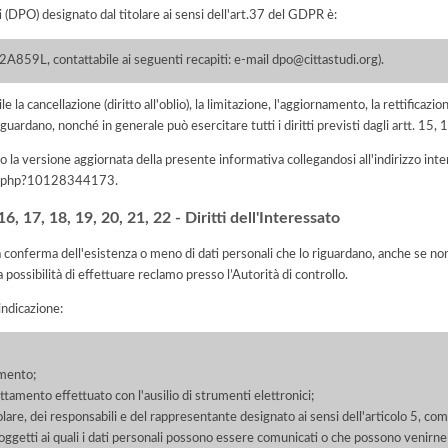
i (DPO) designato dal titolare ai sensi dell'art.37 del GDPR è:
59L, contattabile ai seguenti recapiti: e-mail dpo@cittastudi.org).
e la cancellazione (diritto all'oblio), la limitazione, l'aggiornamento, la rettificazion
guardano, nonché in generale può esercitare tutti i diritti previsti dagli artt. 15
 la versione aggiornata della presente informativa collegandosi all'indirizzo int
iva.php?10128344173
.
, 17, 18, 19, 20, 21, 22 - Diritti dell'Interessato
la conferma dell'esistenza o meno di dati personali che lo riguardano, anche se non 
a possibilità di effettuare reclamo presso l’Autorità di controllo.
'indicazione:
amento;
rattamento effettuato con l'ausilio di strumenti elettronici;
itolare, dei responsabili e del rappresentante designato ai sensi dell'articolo 5, co
soggetti ai quali i dati personali possono essere comunicati o che possono venirne