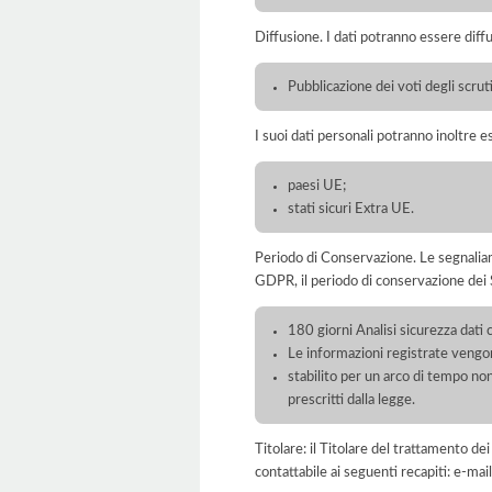
Diffusione. I dati potranno essere diffu
Pubblicazione dei voti degli scruti
I suoi dati personali potranno inoltre es
paesi UE;
stati sicuri Extra UE.
Periodo di Conservazione. Le segnaliamo c
GDPR, il periodo di conservazione dei S
180 giorni Analisi sicurezza dati 
Le informazioni registrate vengon
stabilito per un arco di tempo non
prescritti dalla legge.
Titolare: il Titolare del trattamento d
contattabile ai seguenti recapiti: e-