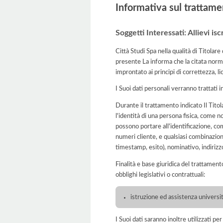
Informativa sul trattame
Soggetti Interessati: Allievi isc
Città Studi Spa nella qualità di Titolar
presente La informa che la citata norma
improntato ai principi di correttezza, lic
I Suoi dati personali verranno trattati i
Durante il trattamento indicato Il Tito
l'identità di una persona fisica, come n
possono portare all'identificazione, com
numeri cliente, e qualsiasi combinazion
timestamp, esito), nominativo, indirizzo
Finalità e base giuridica del trattament
obblighi legislativi o contrattuali:
istruzione ed assistenza universit
I Suoi dati saranno inoltre utilizzati pe