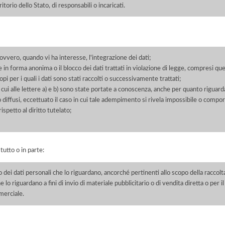
orio dello Stato, di responsabili o incaricati.
 ovvero, quando vi ha interesse, l'integrazione dei dati;
 in forma anonima o il blocco dei dati trattati in violazione di legge, compresi quel
pi per i quali i dati sono stati raccolti o successivamente trattati;
 cui alle lettere a) e b) sono state portate a conoscenza, anche per quanto riguarda
 o diffusi, eccettuato il caso in cui tale adempimento si rivela impossibile o comp
petto al diritto tutelato;
 tutto o in parte:
o dei dati personali che lo riguardano, ancorché pertinenti allo scopo della raccolt
e lo riguardano a fini di invio di materiale pubblicitario o di vendita diretta o per
merciale.