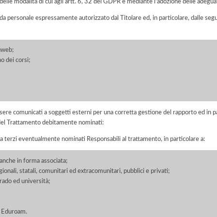
elle modalità di cui agli artt. 6, 32 del GDPR e mediante l'adozione delle adegua
 da personale espressamente autorizzato dal Titolare ed, in particolare, dalle seg
aweb;
o dei corsi;
ere comunicati a soggetti esterni per una corretta gestione del rapporto ed in pa
i del Trattamento debitamente nominati:
a terzi eventualmente nominati Responsabili al trattamento, in particolare a:
, anche in forma associata;
ionali, statali, comunitari ed extracomunitari, pubblici e privati;
grado ed università;
e Eduroam.