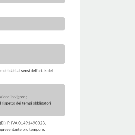
dei dati, ai sensi dell’art. 5 del
zione in vigore.;
l rispetto dei tempi obbligatori
lla (BI), P. IVA 01491490023,
rappresentante pro tempore.