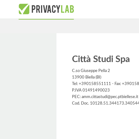
Città Studi Spa
C.so Giuseppe Pella 2
13900 Biella (BI)
Tel: +390158551111 - Fax: +3901
P.IVA 01491490023
PEC: amm.cittastudi@pec.ptbiellese.it
Cod. Doc. 10128.51.344173.34054
Informativa