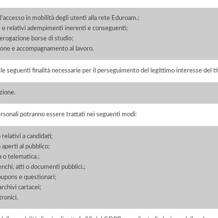
l’accesso in mobilità degli utenti alla rete Eduroam.;
 e relativi adempimenti inerenti e conseguenti;
 erogazione borse di studio;
ione e accompagnamento al lavoro.
r le seguenti finalità necessarie per il perseguimento del legittimo interesse del ti
azione.
ersonali potranno essere trattati nei seguenti modi:
 relativi a candidati;
o aperti al pubblico;
a o telematica.;
enchi, atti o documenti pubblici.;
coupons e questionari;
chivi cartacei;
ronici.