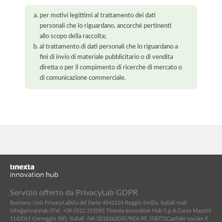
per motivi legittimi al trattamento dei dati
personali che lo riguardano, ancorché pertinenti
allo scopo della raccolta;
al trattamento di dati personali che lo riguardano a
fini di invio di materiale pubblicitario o di vendita
diretta o per il compimento di ricerche di mercato o
di comunicazione commerciale.
Servizio offerto da PrivacyLab GDPR
Business Unit PrivacyLab
Via del Fante 45
42124 Reggio Emilia, Italia
E-mail
info@privacylab.it
Tel. +39 0522 215092
Tinexta Innovation Hub S.p.A.
Corso Mazzini
11
42015 Correggio (RE), Italia
P. IVA 02182620357
REA RE 258772
Capitale sociale €