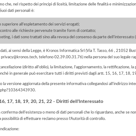
he, nel rispetto dei principi di liceità, limitazione delle finalità e minimizzazione 
uoi dati personali è:
 superiore all'espletamento dei servizi erogati;
scontro alle richieste pervenute tramite form di contatto;
eting, i dati sono trattati sino alla revoca del consenso da parte dell’interessato 
ei dati, ai sensi della Legge, è Kronos Informatica Srl (Via T. Tasso, 66 , 21052 
ail privacy@kronos.tech, telefono 02.39.00.31.76) nella persona del suo legale 
 cancellazione (diritto all'oblio), la limitazione, l'aggiornamento, la rettificazione, l
nché in generale può esercitare tutti i diritti previsti dagli artt. 15, 16, 17, 18,
 la versione aggiornata della presente informativa collegandosi all'indirizzo int
iva.php?10364343930
.
, 17, 18, 19, 20, 21, 22 - Diritti dell'Interessato
la conferma dell'esistenza o meno di dati personali che lo riguardano, anche se non 
a possibilità di effettuare reclamo presso l’Autorità di controllo.
'indicazione: