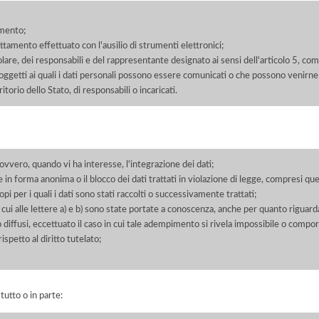
amento;
rattamento effettuato con l'ausilio di strumenti elettronici;
itolare, dei responsabili e del rappresentante designato ai sensi dell'articolo 5, co
soggetti ai quali i dati personali possono essere comunicati o che possono venirne
orio dello Stato, di responsabili o incaricati.
 ovvero, quando vi ha interesse, l'integrazione dei dati;
 in forma anonima o il blocco dei dati trattati in violazione di legge, compresi quel
pi per i quali i dati sono stati raccolti o successivamente trattati;
 cui alle lettere a) e b) sono state portate a conoscenza, anche per quanto riguarda
 o diffusi, eccettuato il caso in cui tale adempimento si rivela impossibile o comp
petto al diritto tutelato;
 tutto o in parte: