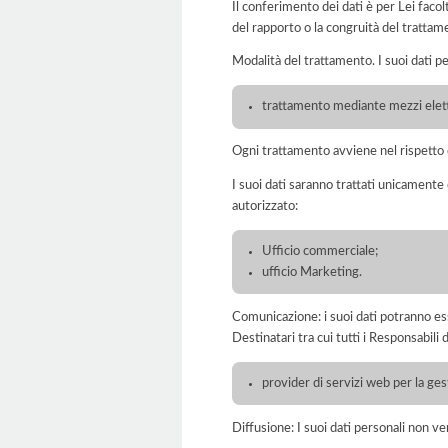
Il conferimento dei dati è per Lei faco
del rapporto o la congruità del trattam
Modalità del trattamento. I suoi dati p
trattamento mediante mezzi elett
Ogni trattamento avviene nel rispetto d
I suoi dati saranno trattati unicamente
autorizzato:
Ufficio commerciale;
ufficio Marketing.
Comunicazione: i suoi dati potranno ess
Destinatari tra cui tutti i Responsabil
provider di servizi web per la ge
Diffusione: I suoi dati personali non ve