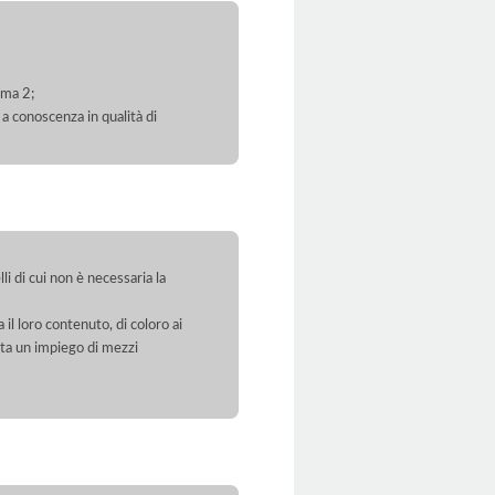
mma 2;
 a conoscenza in qualità di
li di cui non è necessaria la
 il loro contenuto, di coloro ai
orta un impiego di mezzi