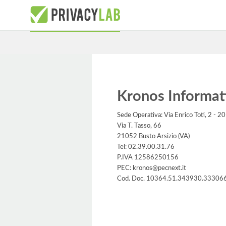
Kronos Informati
Sede Operativa: Via Enrico Toti, 2 - 
Via T. Tasso, 66
21052 Busto Arsizio (VA)
Tel: 02.39.00.31.76
P.IVA 12586250156
PEC: kronos@pecnext.it
Cod. Doc. 10364.51.343930.33306
Informativa