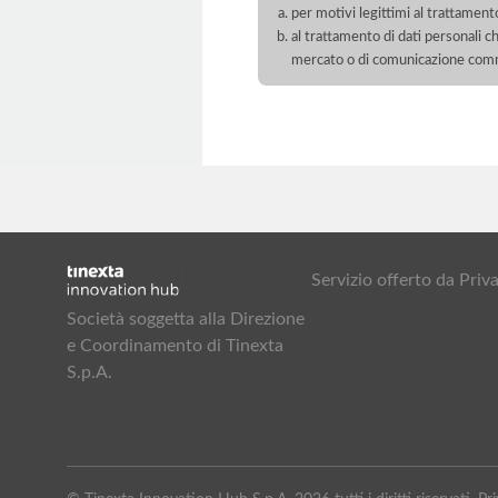
per motivi legittimi al trattament
al trattamento di dati personali ch
mercato o di comunicazione com
Servizio offerto da Pr
Società soggetta alla Direzione
e Coordinamento di Tinexta
S.p.A.