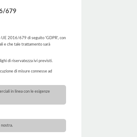
016/679
eg.to UE 2016/679 di seguito 'GDPR', con
ali e che tale trattamento sarà
ghi di riservatezza ivi previsti.
’esecuzione di misure connesse ad
ciali in linea con le esigenze
 nostra.