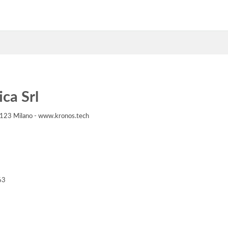
ca Srl
20123 Milano - www.kronos.tech
63