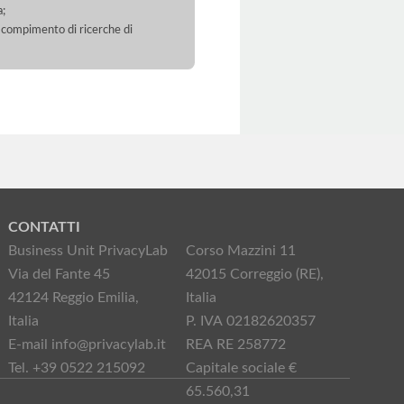
a;
 il compimento di ricerche di
CONTATTI
Business Unit PrivacyLab
Corso Mazzini 11
Via del Fante 45
42015 Correggio (RE),
42124 Reggio Emilia,
Italia
Italia
P. IVA 02182620357
E-mail info@privacylab.it
REA RE 258772
Tel. +39 0522 215092
Capitale sociale €
65.560,31