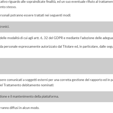
ltativo riguardo alle sopraindicate finalità, ed un suo eventuale rifiuto al tratt
ento stesso.
ersonali potranno essere trattati nei seguenti modi:
ronici.
elle modalità di cui agli artt. 6, 32 del GDPR e mediante l'adozione delle adegua
 da personale espressamente autorizzato dal Titolare ed, in particolare, dalle seg
ere comunicati a soggetti esterni per una corretta gestione del rapporto ed in pa
i del Trattamento debitamente nominati:
stione e il mantenimento della piattaforma.
rranno diffusi in alcun modo.