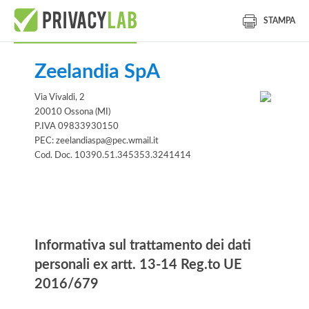
STAMPA
Zeelandia SpA
Via Vivaldi, 2
20010 Ossona (MI)
P.IVA 09833930150
PEC: zeelandiaspa@pec.wmail.it
Cod. Doc. 10390.51.345353.3241414
Informativa
Informativa sul trattamento dei dati
personali ex artt. 13-14 Reg.to UE
2016/679