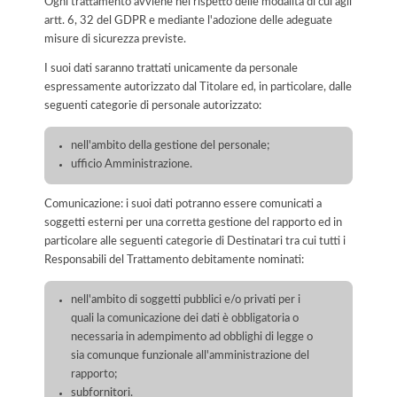
Ogni trattamento avviene nel rispetto delle modalità di cui agli
artt. 6, 32 del GDPR e mediante l'adozione delle adeguate
misure di sicurezza previste.
I suoi dati saranno trattati unicamente da personale
espressamente autorizzato dal Titolare ed, in particolare, dalle
seguenti categorie di personale autorizzato:
nell'ambito della gestione del personale;
ufficio Amministrazione.
Comunicazione: i suoi dati potranno essere comunicati a
soggetti esterni per una corretta gestione del rapporto ed in
particolare alle seguenti categorie di Destinatari tra cui tutti i
Responsabili del Trattamento debitamente nominati:
nell'ambito di soggetti pubblici e/o privati per i
quali la comunicazione dei dati è obbligatoria o
necessaria in adempimento ad obblighi di legge o
sia comunque funzionale all'amministrazione del
rapporto;
subfornitori.