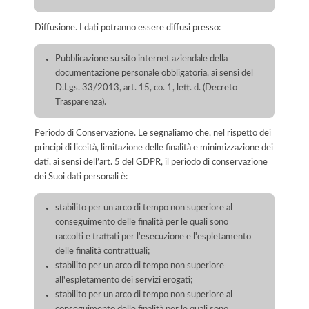
Diffusione. I dati potranno essere diffusi presso:
Pubblicazione su sito internet aziendale della
documentazione personale obbligatoria, ai sensi del
D.Lgs. 33/2013, art. 15, co. 1, lett. d. (Decreto
Trasparenza).
Periodo di Conservazione. Le segnaliamo che, nel rispetto dei
principi di liceità, limitazione delle finalità e minimizzazione dei
dati, ai sensi dell’art. 5 del GDPR, il periodo di conservazione
dei Suoi dati personali è:
stabilito per un arco di tempo non superiore al
conseguimento delle finalità per le quali sono
raccolti e trattati per l'esecuzione e l'espletamento
delle finalità contrattuali;
stabilito per un arco di tempo non superiore
all'espletamento dei servizi erogati;
stabilito per un arco di tempo non superiore al