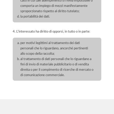
caso in cui tale adempimento si rivela impossibile o
comporta un impiego di mezzi manifestamente
sproporzionato rispetto al diritto tutelato;
la portabilità dei dati.
4. L'interessato ha diritto di opporsi, in tutto o in parte:
per motivi legittimi al trattamento dei dati
personali che lo riguardano, ancorché pertinenti
allo scopo della raccolta;
al trattamento di dati personali che lo riguardano a
fini di invio di materiale pubblicitario o di vendita
diretta o per il compimento di ricerche di mercato o
di comunicazione commerciale.