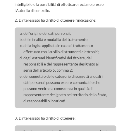
intelligibile e la possibilità di effettuare reclamo presso
l’Autorità di controllo.
2. L'interessato ha diritto di ottenere l'indicazione:
dell'origine dei dati personali;
delle finalità e modalità del trattamento;
della logica applicata in caso di trattamento
effettuato con l'ausilio di strumenti elettronici;
degli estremi identificativi del titolare, dei
responsabili e del rappresentante designato ai
sensi dell'articolo 5, comma 2;
dei soggetti o delle categorie di soggetti ai quali i
dati personali possono essere comunicati o che
possono venirne a conoscenza in qualità di
rappresentante designato nel territorio dello Stato,
di responsabili o incaricati.
3. L'interessato ha diritto di ottenere: