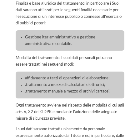
Finalità e base giuridica del trattamento: in particolare i Suoi
dati saranno utilizzati per le seguenti finalità necessarie per
l'esecuzione di un interesse pubblico o connesse all'esercizio
di pubblici poteri:
Gestione iter amministrativo e gestione
amministrativa e contabile.
Modalità del trattamento. I suoi dati personali potranno
essere trattati nei seguenti modi:
affidamento a terzi di operazioni di elaborazione;
.trattamento a mezzo di calcolatori elettronici;
.trattamento manuale a mezzo di archivi cartacei.
Ogni trattamento avviene nel rispetto delle modalità di cui agli
artt. 6, 32 del GDPR e mediante l'adozione delle adeguate
misure di sicurezza previste.
I suoi dati saranno trattati unicamente da personale
espressamente autorizzato dal Titolare ed, in particolare, dalle