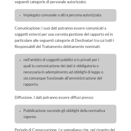
seguenti categorie di personale autorizzato:
Impiegato comunale o altra persona autorizzata.
Comunicazione: i suoi dati potranno essere comunicati a
soggetti esterni per una corretta gestione del rapporto ed in
particolare alle seguenti categorie di Destinatari tra cui tutti i
Responsabili del Trattamento debitamente nominati:
nell'ambito di soggetti pubblici e/o privati per i
quali la comunicazione dei dati è obbligatoria o
necessaria in adempimento ad obblighi di legge o
sia comunque funzionale all'amministrazione del
rapporto.
Diffusione. I dati potranno essere diffusi presso:
Pubblicazione secondo gli obblighi della normativa
vigente.
Periodo di Conservazione. Le segnaliamo che, nel rispetto dei